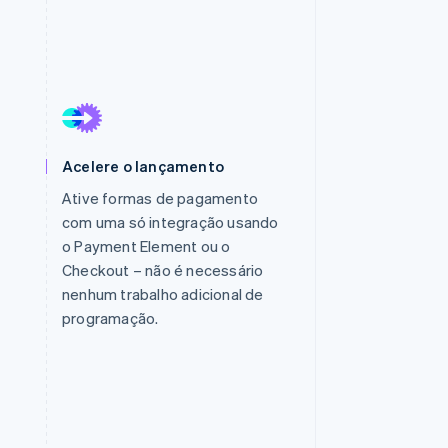
Stripe Sessions 2026
Veja como a Stripe está
construindo a
infraestrutura
econômica da IA.
Assista agora
Acelere o lançamento
Ative formas de pagamento
com uma só integração usando
o Payment Element ou o
Checkout – não é necessário
nenhum trabalho adicional de
programação.