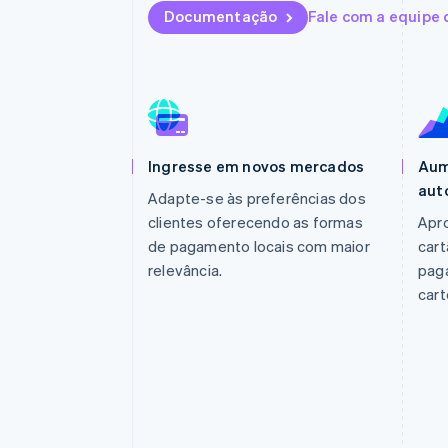
Authorization Boost
Documentação
Fale com a equipe
Otimizações de aceitação
Link
Checkout acelerado
Financial Connections
Dados de contas vinculadas
Ingresse em novos mercados
Aum
aut
Adapte-se às preferências dos
clientes oferecendo as formas
Apr
de pagamento locais com maior
cart
relevância.
pag
cart