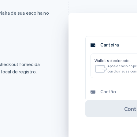
Naira de sua escolha no
Carteira
Wallet selecionado.
 checkout fornecida
Após o envio do p
local de registro.
concluir suas co
Cartão
Cont