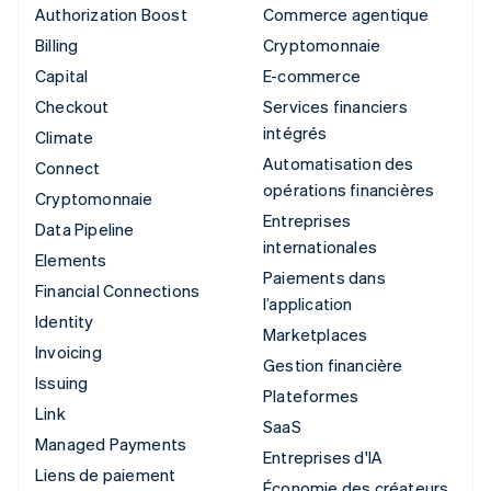
Authorization Boost
Commerce agentique
Billing
Cryptomonnaie
Capital
E-commerce
Checkout
Services financiers
intégrés
Climate
Automatisation des
Connect
opérations financières
Cryptomonnaie
Entreprises
Data Pipeline
internationales
Elements
Paiements dans
Financial Connections
l’application
Identity
Marketplaces
Invoicing
Gestion financière
Issuing
Plateformes
Link
SaaS
Managed Payments
Entreprises d'IA
Liens de paiement
Économie des créateurs