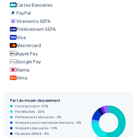
Cartes Bancaires
Canada
English
Français
PayPal
Chine continentale
Virements SEPA
简体中文
English
Prélèvement SEPA
Chypre
English
Visa
Croatie
Mastercard
English
Italiano
Apple Pay
Danemark
English
Google Pay
Émirats arabes unis
Klarna
English
Alma
Espagne
Español
English
Estonie
English
Part du moyen de paiement
États-Unis
Carte bancaire :
53
%
English
Español
简体中文
Portefeuilles :
22
%
Finlande
Prélèvements bancaires :
3
%
Virements avec redirection bancaire :
0
%
English
Svenska
Virements bancaires :
10
%
France
Paiement différé :
4
%
Français
English