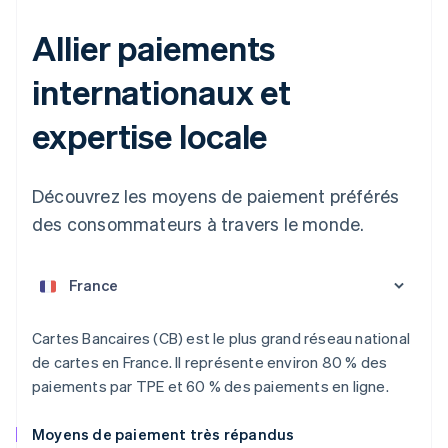
Allier paiements
internationaux et
expertise locale
Découvrez les moyens de paiement préférés
des consommateurs à travers le monde.
Allemagne
Deutsch
English
Australie
English
Autriche
Deutsch
English
Cartes Bancaires (CB) est le plus grand réseau national
Belgique
de cartes en France. Il représente environ 80 % des
Nederlands
Français
Deutsch
English
Brésil
paiements par TPE et 60 % des paiements en ligne.
Português
English
Bulgarie
Moyens de paiement très répandus
English