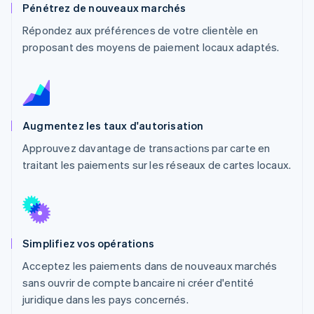
Pénétrez de nouveaux marchés
Découvrez les prochaines évolutions
Commerce en ligne
Répondez aux préférences de votre clientèle en
Radar
Prévention de la fraude
proposant des moyens de paiement locaux adaptés.
Écosystème
Atlas
Constitution de start-up
Partenaires
Climate
Stripe App Marketplace
Élimination du carbone
Augmentez les taux d'autorisation
Identity
Vérification de l'identité
Approuvez davantage de transactions par carte en
traitant les paiements sur les réseaux de cartes locaux.
Stripe Sessions 2026
Découvrez comment Stripe construit l’infrastructure écono
Simplifiez vos opérations
Regarder la vidéo
Acceptez les paiements dans de nouveaux marchés
sans ouvrir de compte bancaire ni créer d'entité
juridique dans les pays concernés.