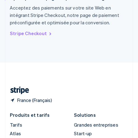
Royaume-Uni
Acceptez des paiements sur votre site Web en
English
intégrant Stripe Checkout, notre page de paiement
Singapour
préconfigurée et optimisée pour la conversion.
English
简体中文
Slovaquie
Stripe Checkout
English
Slovénie
English
Italiano
Suède
Svenska
English
Suisse
Deutsch
Français
Italiano
English
Thaïlande
ไทย
English
France (Français)
Produits et tarifs
Solutions
Tarifs
Grandes entreprises
Atlas
Start-up