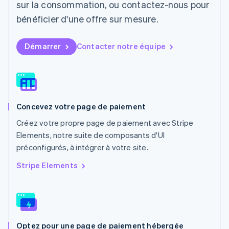
sur la consommation, ou contactez-nous pour
Malaisie
bénéficier d'une offre sur mesure.
English
简体中文
Malte
English
Démarrer
Contacter notre équipe
Mexique
Español
English
Norvège
English
Nouvelle-Zélande
English
Concevez votre page de paiement
Pays-Bas
Nederlands
English
Créez votre propre page de paiement avec Stripe
Pologne
Elements, notre suite de composants d'UI
English
préconfigurés, à intégrer à votre site.
Portugal
Português
English
Stripe Elements
R.A.S. de Hong Kong, Chine
English
简体中文
République tchèque
English
Roumanie
Optez pour une page de paiement hébergée
English