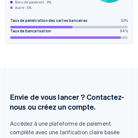
Bons de paiement :
3
%
Gibraltar
Autre :
5
%
English
Grèce
Taux de pénétration des cartes bancaires
53
%
English
Hongrie
Taux de bancarisation
94
%
English
Inde
English
Irlande
English
Italie
Italiano
English
Japon
日本語
English
Lettonie
Envie de vous lancer ? Contactez-
English
nous ou créez un compte.
Liechtenstein
Deutsch
English
Lituanie
Accédez à une plateforme de paiement
English
Luxembourg
complète avec une tarification claire basée
Français
Deutsch
English