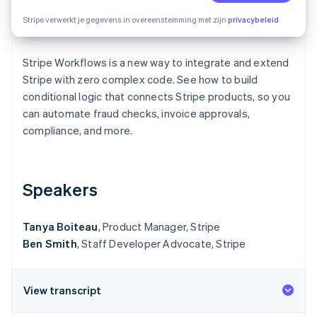
Oprichting van een start-up
Stripe verwerkt je gegevens in overeenstemming met zijn
privacybeleid
Climate
Ecosysteem
CO₂-verwijdering
Stripe Workflows is a new way to integrate and extend
Partners
Identity
Stripe App Marketplace
Stripe with zero complex code. See how to build
Online identiteitsverificatie
conditional logic that connects Stripe products, so you
can automate fraud checks, invoice approvals,
compliance, and more.
Stripe Sessions 2026
Ontdek hoe Stripe de economische infrastructuu
Speakers
Nu bekijken
Tanya Boiteau
, Product Manager, Stripe
Ben Smith
, Staff Developer Advocate, Stripe
View transcript