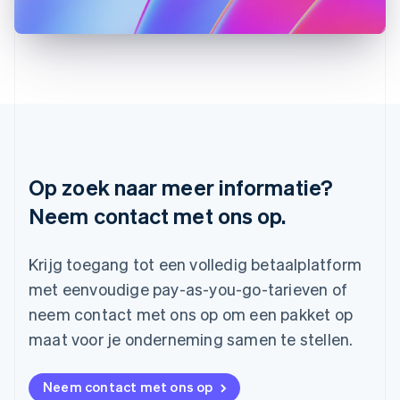
Letland
English
Liechtenstein
Deutsch
English
Litouwen
English
Luxemburg
Français
Deutsch
English
Maleisië
English
简体中文
Op zoek naar meer informatie?
Malta
Neem contact met ons op.
English
Mexico
Español
English
Krijg toegang tot een volledig betaalplatform
Nederland
Nederlands
English
met eenvoudige pay-as-you-go-tarieven of
Nieuw-Zeeland
neem contact met ons op om een pakket op
English
Noorwegen
maat voor je onderneming samen te stellen.
English
Oostenrijk
Neem contact met ons op
Deutsch
English