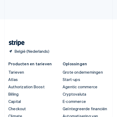
Verenigde Arabische Emiraten
English
Verenigde Staten
English
Español
简体中文
Zweden
Svenska
English
Zwitserland
Deutsch
Français
Italiano
English
België (Nederlands)
Producten en tarieven
Oplossingen
Tarieven
Grote ondernemingen
Atlas
Start-ups
Authorization Boost
Agentic commerce
Billing
Cryptovaluta
Capital
E-commerce
Checkout
Geïntegreerde financiën
Climate
Automatisering van