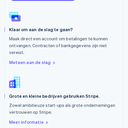
Polen
English
Portugal
Português
English
Roemenië
Klaar om aan de slag te gaan?
English
Singapore
Maak direct een account om betalingen te kunnen
English
简体中文
ontvangen. Contracten of bankgegevens zijn niet
Slovenië
vereist.
English
Italiano
Slowakije
Meteen aan de slag
English
Spanje
Español
English
Thailand
ไทย
English
Grote en kleine bedrijven gebruiken Stripe.
Tsjechië
English
Zowel ambitieuze start-ups als grote ondernemingen
Vasteland van China
vertrouwen op Stripe.
简体中文
English
Verenigd Koninkrijk
Meer informatie
English