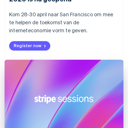
Finland
English
Svenska
Frankrijk
Kom 28-30 april naar San Francisco om mee
Français
English
te helpen de toekomst van de
Gibraltar
interneteconomie vorm te geven.
English
Griekenland
English
Register now
Hongarije
English
Hongkong SAR, China
English
简体中文
Ierland
English
India
English
Italië
Italiano
English
Japan
日本語
English
Kroatië
English
Italiano