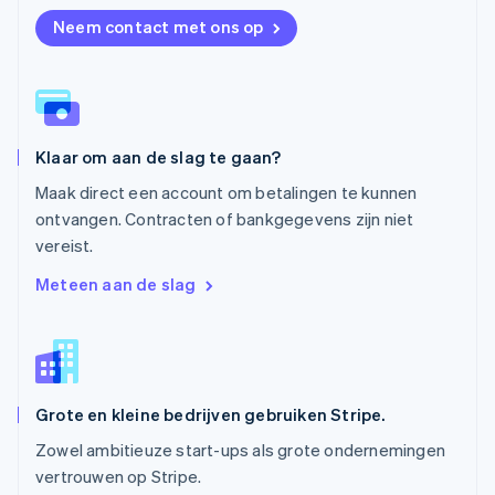
Oostenrijk
Neem contact met ons op
Deutsch
English
Polen
English
Portugal
Português
English
Roemenië
Klaar om aan de slag te gaan?
English
Singapore
Maak direct een account om betalingen te kunnen
English
简体中文
ontvangen. Contracten of bankgegevens zijn niet
Slovenië
vereist.
English
Italiano
Slowakije
Meteen aan de slag
English
Spanje
Español
English
Thailand
ไทย
English
Grote en kleine bedrijven gebruiken Stripe.
Tsjechië
English
Zowel ambitieuze start-ups als grote ondernemingen
Vasteland van China
vertrouwen op Stripe.
简体中文
English