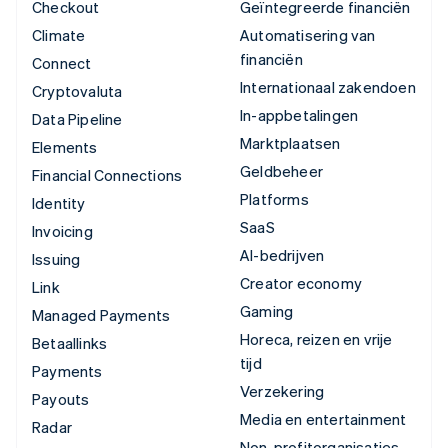
Checkout
Geïntegreerde financiën
Climate
Automatisering van
financiën
Connect
Internationaal zakendoen
Cryptovaluta
In-appbetalingen
Data Pipeline
Marktplaatsen
Elements
Geldbeheer
Financial Connections
Platforms
Identity
SaaS
Invoicing
AI-bedrijven
Issuing
Creator economy
Link
Gaming
Managed Payments
Horeca, reizen en vrije
Betaallinks
tijd
Payments
Verzekering
Payouts
Media en entertainment
Radar
Non-profitorganisaties