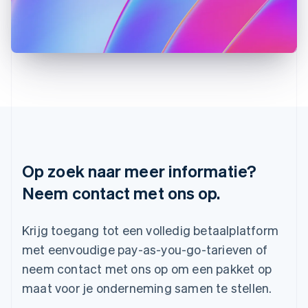
Kroatië
English
Italiano
Letland
English
Liechtenstein
Deutsch
English
Litouwen
English
Luxemburg
Français
Deutsch
English
Maleisië
English
简体中文
Op zoek naar meer informatie?
Malta
Neem contact met ons op.
English
Mexico
Español
English
Krijg toegang tot een volledig betaalplatform
Nederland
Nederlands
English
met eenvoudige pay-as-you-go-tarieven of
Nieuw-Zeeland
neem contact met ons op om een pakket op
English
Noorwegen
maat voor je onderneming samen te stellen.
English