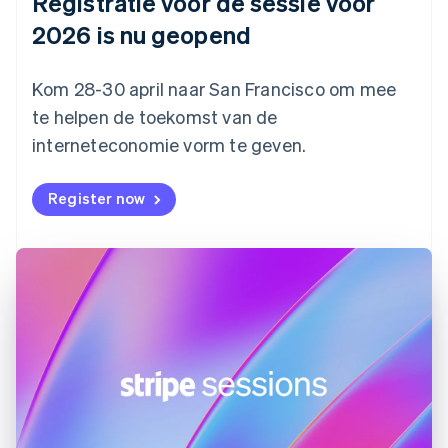
Registratie voor de sessie voor
Estland
English
2026 is nu geopend
Finland
English
Svenska
Frankrijk
Kom 28-30 april naar San Francisco om mee
Français
English
te helpen de toekomst van de
Gibraltar
interneteconomie vorm te geven.
English
Griekenland
English
Register now
Hongarije
English
Hongkong SAR, China
English
简体中文
Ierland
English
India
English
Italië
Italiano
English
Japan
日本語
English