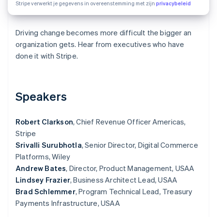
profitorganisaties
code
Stripe verwerkt je gegevens in overeenstemming met zijn
privacybeleid
Professionele
Developerblog
Radar
dienstverlening
API-status
Fraudepreventie
Publieke sector
Driving change becomes more difficult the bigger an
Atlas
Detailhandel
organization gets. Hear from executives who have
Oprichting van een start-up
done it with Stripe.
Climate
CO₂-verwijdering
Ecosysteem
Identity
Speakers
Partners
Online identiteitsverificatie
Stripe App
Marketplace
Robert Clarkson
, Chief Revenue Officer Americas,
Stripe
Srivalli Surubhotla
, Senior Director, Digital Commerce
Platforms, Wiley
Stripe Sessions 2026
Andrew Bates
, Director, Product Management, USAA
Ontdek hoe Stripe de economische infrastr
Nu bekijken
Lindsey Frazier
, Business Architect Lead, USAA
Brad Schlemmer
, Program Technical Lead, Treasury
Payments Infrastructure, USAA