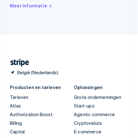
Verenigd Koninkrijk
Meer informatie
English
Verenigde Arabische Emiraten
English
Verenigde Staten
English
Español
简体中文
Zweden
Svenska
English
Zwitserland
Deutsch
Français
Italiano
English
België (Nederlands)
Producten en tarieven
Oplossingen
Tarieven
Grote ondernemingen
Atlas
Start-ups
Authorization Boost
Agentic commerce
Billing
Cryptovaluta
Capital
E-commerce