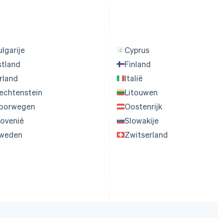
ulgarije
Cyprus
stland
Finland
erland
Italië
iechtenstein
Litouwen
oorwegen
Oostenrijk
lovenië
Slowakije
weden
Zwitserland