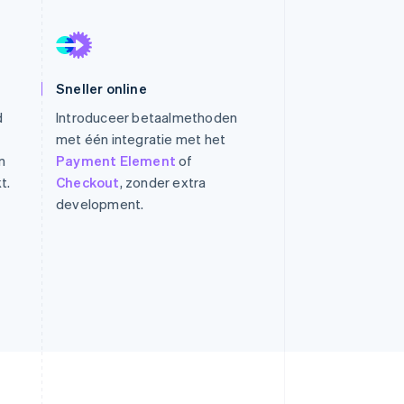
Stripe Sessions 2026
Sneller online
Ontdek hoe Stripe de
economische
d
Introduceer betaalmethoden
infrastructuur voor AI
met één integratie met het
bouwt.
n
Payment Element
of
Nu bekijken
t.
Checkout
, zonder extra
development.