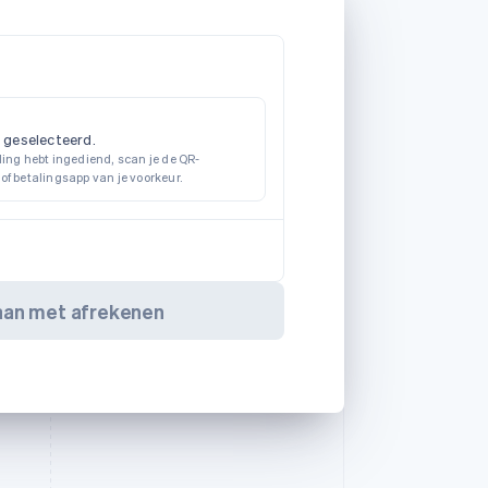
 geselecteerd.
ling hebt ingediend, scan je de QR-
of betalingsapp van je voorkeur.
an met afrekenen