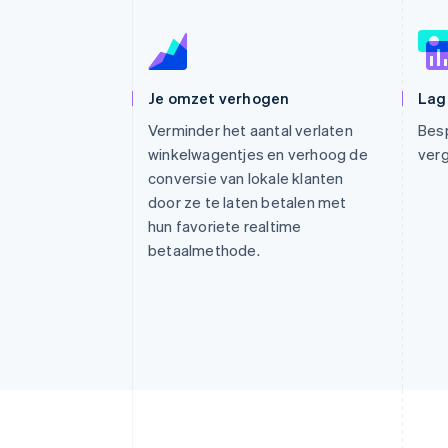
Link
Versneld afrekenen
Financial Connections
Data gekoppelde rekeningen
Je omzet verhogen
Lag
Verminder het aantal verlaten
Besp
winkelwagentjes en verhoog de
verg
conversie van lokale klanten
door ze te laten betalen met
hun favoriete realtime
betaalmethode.