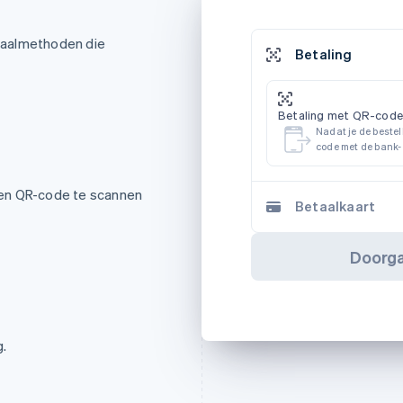
etaalmethoden die
Betaling
Betaling met QR-code
Nadat je de bestel
code met de bank- 
een QR-code te scannen
Betaalkaart
Doorga
g.