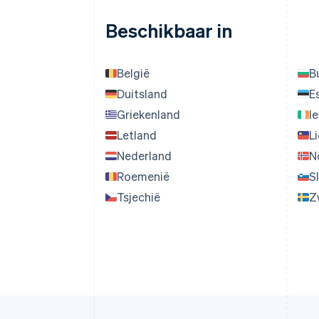
Beschikbaar in
België
B
Duitsland
E
Griekenland
I
Letland
L
Nederland
N
Roemenië
S
Tsjechië
Z