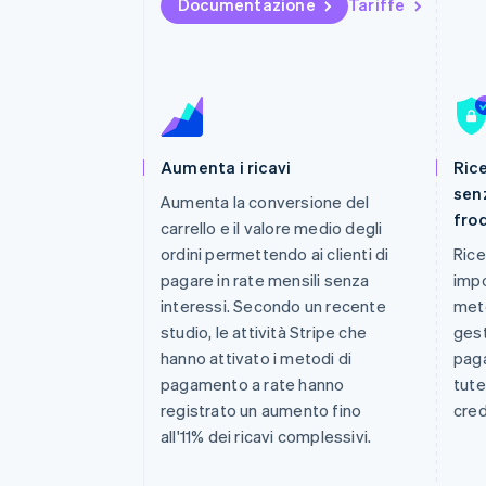
Documentazione
Tariffe
Link
Pagamento accelerato
Financial Connections
Conti finanziari collegati
Aumenta i ricavi
Rice
senz
Aumenta la conversione del
fro
carrello e il valore medio degli
ordini permettendo ai clienti di
Rice
pagare in rate mensili senza
impo
interessi. Secondo un recente
meto
studio, le attività Stripe che
gest
hanno attivato i metodi di
paga
pagamento a rate hanno
tute
registrato un aumento fino
cred
all'11% dei ricavi complessivi.