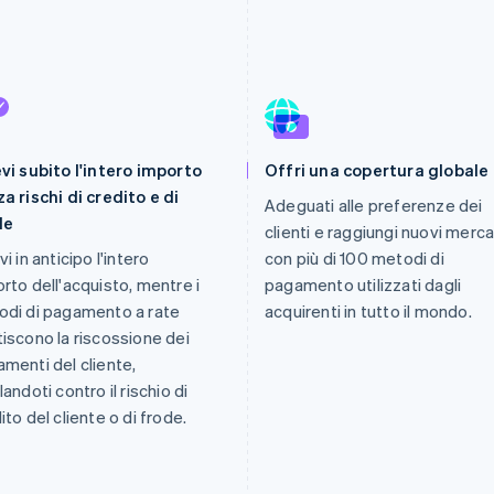
vi subito l'intero importo
Offri una copertura globale
a rischi di credito e di
Adeguati alle preferenze dei
de
clienti e raggiungi nuovi merca
vi in anticipo l'intero
con più di 100 metodi di
rto dell'acquisto, mentre i
pagamento utilizzati dagli
di di pagamento a rate
acquirenti in tutto il mondo.
iscono la riscossione dei
menti del cliente,
landoti contro il rischio di
ito del cliente o di frode.