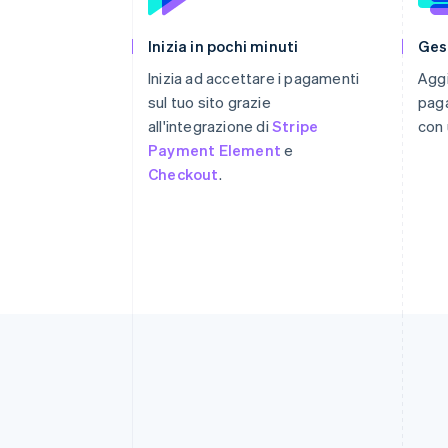
Inizia in pochi minuti
Ges
Inizia ad accettare i pagamenti
Aggi
sul tuo sito grazie
paga
all'integrazione di
Stripe
con 
Payment Element
e
Checkout
.