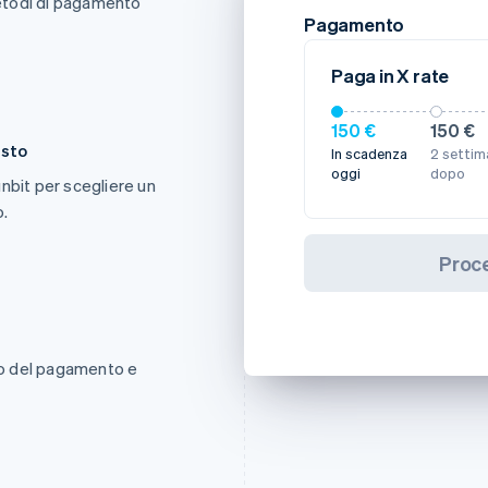
 metodi di pagamento
Pagamento
Paga in X rate
150 €
150 €
isto
In scadenza
2 settim
oggi
dopo
Sunbit per scegliere un
o.
Proc
nto del pagamento e