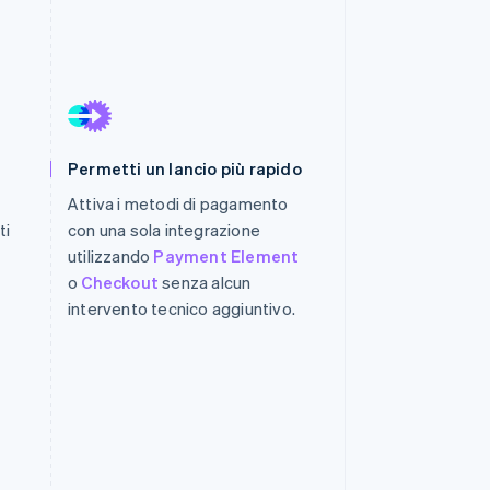
Stripe Sessions 2026
Scopri come Stripe sta
costruendo
l'infrastruttura
economica per l'IA.
Permetti un lancio più rapido
Guarda ora
Attiva i metodi di pagamento
ti
con una sola integrazione
utilizzando
Payment Element
o
Checkout
senza alcun
intervento tecnico aggiuntivo.