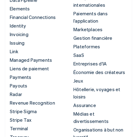
internationales
Elements
Paiements dans
Financial Connections
l’application
Identity
Marketplaces
Invoicing
Gestion financière
Issuing
Plateformes
Link
SaaS
Managed Payments
Entreprises d'IA
Liens de paiement
Économie des créateurs
Payments
Jeux
Payouts
Hôtellerie, voyages et
Radar
loisirs
Revenue Recognition
Assurance
Stripe Sigma
Médias et
Stripe Tax
divertissements
Terminal
Organisations à but non
Treasury
lucratif