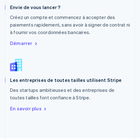
Pays-Bas
Envie de vous lancer ?
Nederlands
English
Pologne
Créez un compte et commencez à accepter des
English
paiements rapidement, sans avoir à signer de contrat ni
Portugal
à fournir vos coordonnées bancaires.
Português
English
R.A.S. de Hong Kong, Chine
Démarrer
English
简体中文
République tchèque
English
Roumanie
English
Les entreprises de toutes tailles utilisent Stripe
Royaume-Uni
English
Des startups ambitieuses et des entreprises de
Singapour
toutes tailles font confiance à Stripe.
English
简体中文
Slovaquie
En savoir plus
English
Slovénie
English
Italiano
Suède
Svenska
English