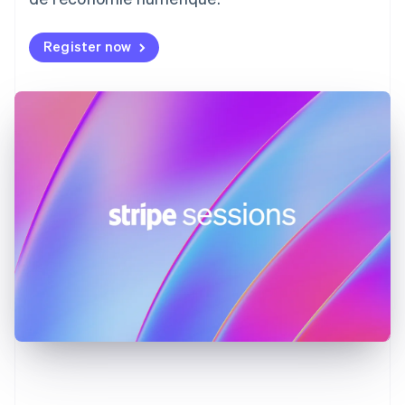
Émirats arabes unis
English
Register now
Espagne
Español
English
Estonie
English
États-Unis
English
Español
简体中文
Finlande
English
Svenska
France
Français
English
Gibraltar
English
Grèce
English
Hongrie
English
Inde
English
Irlande
English