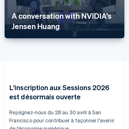
Allemagne
Deutsch
English
A conversation with NVIDIA’s
Australie
English
Jensen Huang
Autriche
Deutsch
English
Belgique
Nederlands
Français
Deutsch
English
Brésil
Português
English
Bulgarie
English
Canada
English
Français
Chine continentale
L'inscription aux Sessions 2026
简体中文
English
est désormais ouverte
Chypre
English
Croatie
Rejoignez-nous du 28 au 30 avril à San
English
Italiano
Danemark
Francisco pour contribuer à façonner l'avenir
English
de l'économie numérique.