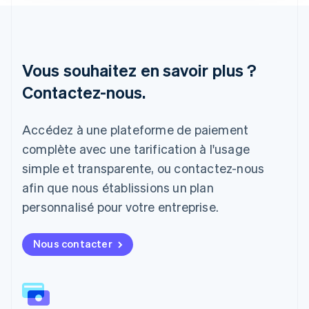
Italie
Italiano
English
Japon
日本語
English
Vous souhaitez en savoir plus ?
Lettonie
English
Contactez-nous.
Liechtenstein
Deutsch
English
Lituanie
Accédez à une plateforme de paiement
English
complète avec une tarification à l'usage
Luxembourg
Français
Deutsch
English
simple et transparente, ou contactez-nous
Malaisie
afin que nous établissions un plan
English
简体中文
Malte
personnalisé pour votre entreprise.
English
Mexique
Nous contacter
Español
English
Norvège
English
Nouvelle-Zélande
English