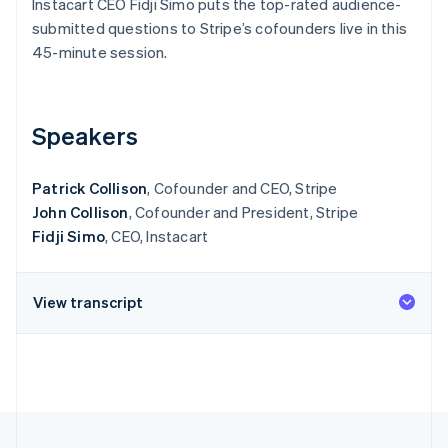
Instacart CEO Fidji Simo puts the top-rated audience-
Découvrez les prochaines évolutions
Commerce en ligne
submitted questions to Stripe’s cofounders live in this
Radar
45-minute session.
Prévention de la fraude
Écosystème
Atlas
Constitution de start-up
Partenaires
Speakers
Climate
Stripe App Marketplace
Élimination du carbone
Patrick Collison
, Cofounder and CEO, Stripe
Identity
Vérification de l'identité
John Collison
, Cofounder and President, Stripe
Fidji Simo
, CEO, Instacart
View transcript
Stripe Sessions 2026
Découvrez comment Stripe construit l’infrastructure écono
Regarder la vidéo