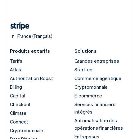
Suisse
Deutsch
Français
Italiano
English
Thaïlande
ไทย
English
France (Français)
Produits et tarifs
Solutions
Tarifs
Grandes entreprises
Atlas
Start-up
Authorization Boost
Commerce agentique
Billing
Cryptomonnaie
Capital
E-commerce
Checkout
Services financiers
intégrés
Climate
Automatisation des
Connect
opérations financières
Cryptomonnaie
Entreprises
Data Pipeline