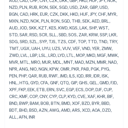
AUD, CAD, CHF, CNY, CZK, DKK, GBP, HKD, HUF, JPY, NOK, NZD, PLN, RUB, RON, SEK, SGD, USD, ZAR, GBP, USD, BGN, CAD, HRK, EUR, CZK, DKK, HKD, HUF, JPY, CHF, MYR, MXN, NZD, NOK, PLN, RON, SGD, THB, SEK, AED, BRL, AUD, JOD, SKK, KZT, KES, KWD, KGS, LAK, SHP, WST, STD, SAR, RSD, SCR, SLL, SBD, SOS, ZAR, KRW, SSP, LKR, SDG, SRD, SZL, SYP, TJS, TZS, CDF, TOP, TTD, TND, TRY, TMT, UGX, UAH, UYU, UZS, VUV, VEF, VND, YER, ZMW, ZWD, LVL, LBP, LSL, LRD, LYD, LTL, MOP, MKD, MGF, MWK, MVR, MTL, MRO, MUR, MDL, MNT, MAD, MZN, MMR, NAD, NPR, ANG, NIO, NGN, KPW, OMR, PKR, PAB, PGK, PYG, PEN, PHP, QAR, RUB, RWF, JMD, ILS, IQD, IRR, IDR, ISK, HNL, HTG, GYD, CFA, GNF, QTQ, GIP, GHS, GEL, GMD, FJD, XPF, FKP, EEK, ETB, ERN, SVC, EGP, ECS, DOP, DJF, CUP, CRC, KMF,