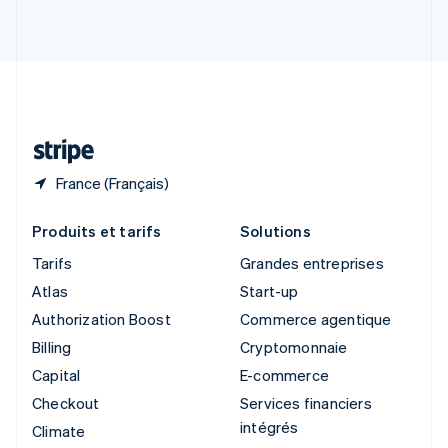
English
Italiano
Suède
Svenska
English
Suisse
Deutsch
Français
Italiano
English
Thaïlande
ไทย
English
France (Français)
Produits et tarifs
Solutions
Tarifs
Grandes entreprises
Atlas
Start-up
Authorization Boost
Commerce agentique
Billing
Cryptomonnaie
Capital
E-commerce
Checkout
Services financiers
intégrés
Climate