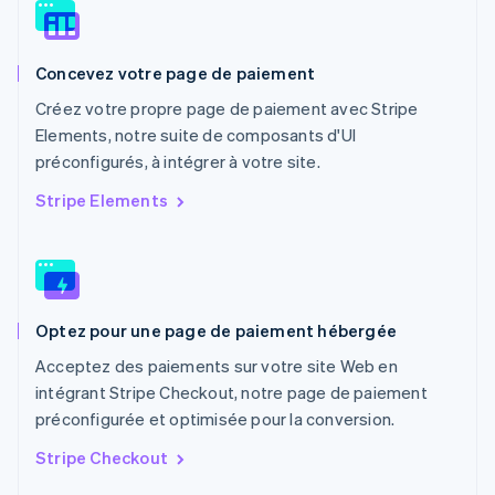
English
Nouvelle-Zélande
English
Concevez votre page de paiement
Pays-Bas
Nederlands
English
Créez votre propre page de paiement avec Stripe
Pologne
Elements, notre suite de composants d'UI
English
préconfigurés, à intégrer à votre site.
Portugal
Português
English
Stripe Elements
R.A.S. de Hong Kong, Chine
English
简体中文
République tchèque
English
Roumanie
Optez pour une page de paiement hébergée
English
Royaume-Uni
Acceptez des paiements sur votre site Web en
English
intégrant Stripe Checkout, notre page de paiement
Singapour
préconfigurée et optimisée pour la conversion.
English
简体中文
Slovaquie
Stripe Checkout
English
Slovénie