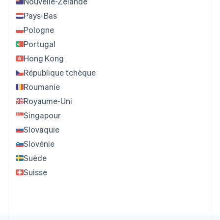
Nouvelle-Zélande
Pays-Bas
Pologne
Portugal
Hong Kong
République tchèque
Roumanie
Royaume-Uni
Singapour
Slovaquie
Slovénie
Suède
Suisse