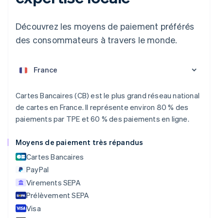
Découvrez les moyens de paiement préférés
des consommateurs à travers le monde.
Allemagne
Deutsch
English
Australie
English
Autriche
Deutsch
English
Cartes Bancaires (CB) est le plus grand réseau national
Belgique
de cartes en France. Il représente environ 80 % des
Nederlands
Français
Deutsch
English
Brésil
paiements par TPE et 60 % des paiements en ligne.
Português
English
Bulgarie
Moyens de paiement très répandus
English
Cartes Bancaires
Canada
English
Français
PayPal
Chine continentale
Virements SEPA
简体中文
English
Prélèvement SEPA
Chypre
English
Visa
Croatie