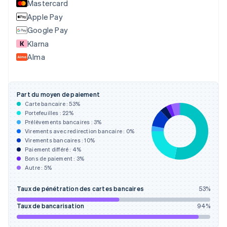
Mastercard
English
Italiano
Apple Pay
Danemark
English
Google Pay
Émirats arabes unis
Klarna
English
Alma
Espagne
Español
English
Estonie
English
Part du moyen de paiement
États-Unis
Carte bancaire :
53
%
English
Español
简体中文
Portefeuilles :
22
%
Finlande
Prélèvements bancaires :
3
%
Virements avec redirection bancaire :
0
%
English
Svenska
Virements bancaires :
10
%
France
Paiement différé :
4
%
Français
English
Bons de paiement :
3
%
Gibraltar
Autre :
5
%
English
Grèce
Taux de pénétration des cartes bancaires
53
%
English
Hongrie
Taux de bancarisation
94
%
English
Inde