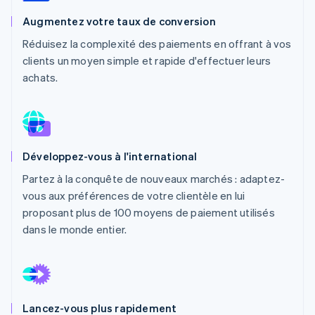
Découvrez les prochaines évolutions
Commerce en ligne
Augmentez votre taux de conversion
Radar
Réduisez la complexité des paiements en offrant à vos
Prévention de la fraude
clients un moyen simple et rapide d'effectuer leurs
Écosystème
Atlas
achats.
Constitution de start-up
Partenaires
Climate
Stripe App Marketplace
Élimination du carbone
Identity
Vérification de l'identité
Développez-vous à l'international
Partez à la conquête de nouveaux marchés : adaptez-
vous aux préférences de votre clientèle en lui
proposant plus de 100 moyens de paiement utilisés
Stripe Sessions 2026
dans le monde entier.
Découvrez comment Stripe construit l’infrastructure écono
Regarder la vidéo
Lancez-vous plus rapidement