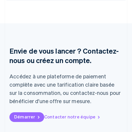
English
Irlande
English
Italie
Italiano
English
Japon
日本語
English
Lettonie
Envie de vous lancer ? Contactez-
English
nous ou créez un compte.
Liechtenstein
Deutsch
English
Lituanie
Accédez à une plateforme de paiement
English
Luxembourg
complète avec une tarification claire basée
Français
Deutsch
English
sur la consommation, ou contactez-nous pour
Malaisie
bénéficier d'une offre sur mesure.
English
简体中文
Malte
English
Démarrer
Contacter notre équipe
Mexique
Español
English
Norvège