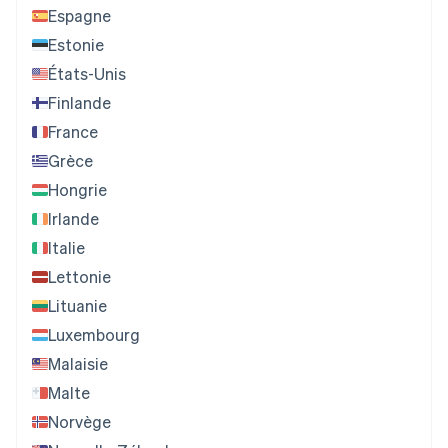
Espagne
Estonie
États-Unis
Finlande
France
Grèce
Hongrie
Irlande
Italie
Lettonie
Lituanie
Luxembourg
Malaisie
Malte
Norvège