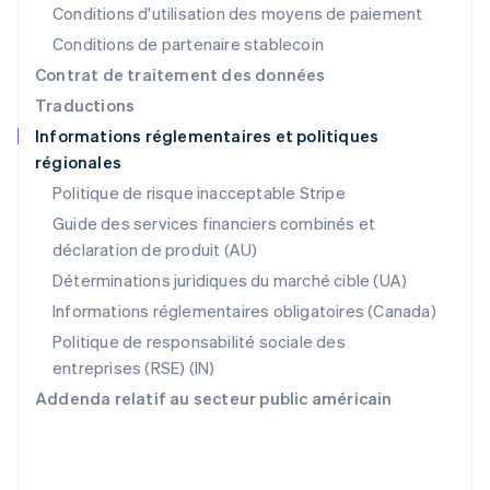
English
Conditions d'utilisation des moyens de paiement
Pays-Bas
Conditions de partenaire stablecoin
Nederlands
English
Pologne
Contrat de traitement des données
English
Traductions
Portugal
Informations réglementaires et politiques
Português
English
régionales
R.A.S. de Hong Kong, Chine
English
简体中文
Politique de risque inacceptable Stripe
République tchèque
Guide des services financiers combinés et
English
déclaration de produit (AU)
Roumanie
English
Déterminations juridiques du marché cible (UA)
Royaume-Uni
Informations réglementaires obligatoires (Canada)
English
Singapour
Politique de responsabilité sociale des
English
简体中文
entreprises (RSE) (IN)
Slovaquie
Addenda relatif au secteur public américain
English
Slovénie
English
Italiano
Suède