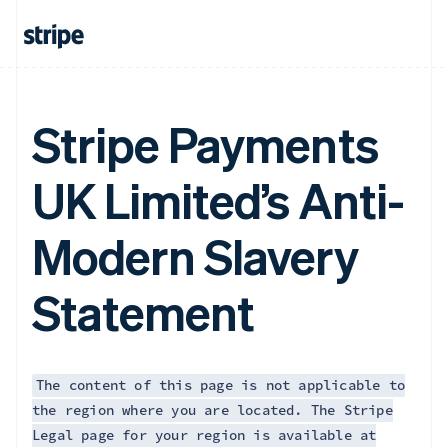
English
Émirats arabes unis
English
Espagne
Español
English
Estonie
Stripe Payments
English
États-Unis
English
Español
简体中文
UK Limited’s Anti-
Finlande
English
Svenska
France
Modern Slavery
Français
English
Gibraltar
Statement
English
Grèce
English
Hongrie
English
The content of this page is not applicable to
Inde
the region where you are located. The Stripe
English
Irlande
Legal page for your region is available at