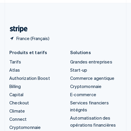
Svenska
English
Suisse
Deutsch
Français
Italiano
English
Thaïlande
ไทย
English
France (Français)
Produits et tarifs
Solutions
Tarifs
Grandes entreprises
Atlas
Start-up
Authorization Boost
Commerce agentique
Billing
Cryptomonnaie
Capital
E-commerce
Checkout
Services financiers
intégrés
Climate
Automatisation des
Connect
opérations financières
Cryptomonnaie