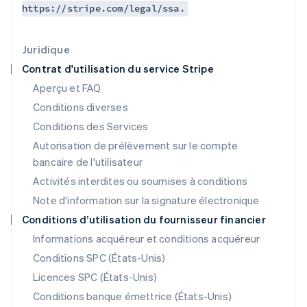
English
https://stripe.com/legal/ssa.
Italie
Italiano
English
Japon
Juridique
日本語
English
Contrat d'utilisation du service Stripe
Lettonie
Aperçu et FAQ
English
Liechtenstein
Conditions diverses
Deutsch
English
Conditions des Services
Lituanie
Autorisation de prélèvement sur le compte
English
Luxembourg
bancaire de l'utilisateur
Français
Deutsch
English
Activités interdites ou soumises à conditions
Malaisie
Note d'information sur la signature électronique
English
简体中文
Malte
Conditions d’utilisation du fournisseur financier
English
Informations acquéreur et conditions acquéreur
Mexique
Español
English
Conditions SPC (États-Unis)
Norvège
Licences SPC (États-Unis)
English
Nouvelle-Zélande
Conditions banque émettrice (États-Unis)