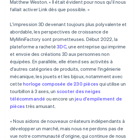
Matthew Weston. « Il était évident pour nous qu'il nous
Australie
fallait activer Link dès que possible. »
English
Autriche
Deutsch
English
L'impression 3D devenant toujours plus polyvalente et
Belgique
abordable, les perspectives de croissance de
Nederlands
Français
Deutsch
English
MyMiniFactory sont prometteuses. Début 2022, la
Brésil
plateforme a racheté
3DC
, une entreprise qui imprime
Português
English
Bulgarie
et envoie des créations 3D aux personnes non
English
équipées. En parallèle, elle étend ses activités à
Canada
d'autres catégories de produits, comme l'ingénierie
English
Français
mécanique, les jouets et les bijoux, notamment avec
Chine continentale
cette
horloge composée de 230 pièces
qui utilise un
简体中文
English
Chypre
tourbillon à 3 axes, un
scooter des neiges
English
télécommandé
ou encore un
jeu d'empilement de
Croatie
pièces
très amusant.
English
Italiano
Danemark
« Nous aidons de nouveaux créateurs indépendants à
English
Émirats arabes unis
développer un marché, mais nous ne perdons pas de
English
vue notre communauté d'origine, qui continue de nous