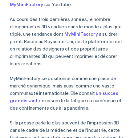
Découvrez les prochaines évolutions
MyMiniFactory
sur YouTube.
Commerce en ligne
Radar
Au cours des trois dernières années, le nombre
Prévention de la fraude
d'imprimantes 3D vendues dans le monde a plus que
Écosystème
Atlas
triplé, une tendance dont
MyMiniFactory
a su tirer
Constitution de start-up
Partenaires
profit. Basée au Royaume-Uni, cette plateforme met
Climate
Stripe App Marketplace
en relation des designers et des propriétaires
Élimination du carbone
d'imprimantes 3D qui peuvent imprimer et décorer
Identity
leurs créations.
Vérification de l'identité
MyMiniFactory se positionne comme une place de
marché dynamique, mais aussi comme une vaste
communauté internationale. Elle connaît
un succès
Stripe Sessions 2026
grandissant
en raison de la fatigue du numérique et
Découvrez comment Stripe construit l’infrastructure écono
des confinements dus à la pandémie.
Regarder la vidéo
Si la presse parle le plus souvent de l'impression 3D
dans le cadre de la médecine et de l'industrie, cette
technique est aussi très populaire pour la création de