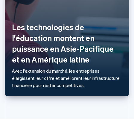
Pologne
English
Portugal
Português
English
Les technologies de
R.A.S. de Hong Kong, Chine
English
简体中文
l'éducation montent en
République tchèque
English
puissance en Asie-Pacifique
Roumanie
et en Amérique latine
English
Royaume-Uni
English
Avec l'extension du marché, les entreprises
Singapour
élargissent leur offre et améliorent leur infrastructure
English
简体中文
financière pour rester compétitives.
Slovaquie
English
Slovénie
English
Italiano
Suède
Svenska
English
Suisse
Deutsch
Français
Italiano
English