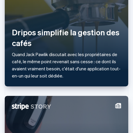
Japon
日本語
English
Lettonie
English
Liechtenstein
Dripos simplifie la gestion des
Deutsch
English
Lituanie
cafés
English
Luxembourg
Quand Jack Pawlik discutait avec les propriétaires de
Français
Deutsch
English
café, le même point revenait sans cesse : ce dont ils
Malaisie
avaient vraiment besoin, c'était d'une application tout-
English
简体中文
Malte
en-un qui leur soit dédiée.
English
Mexique
Español
English
Norvège
English
Nouvelle-Zélande
English
Pays-Bas
Nederlands
English