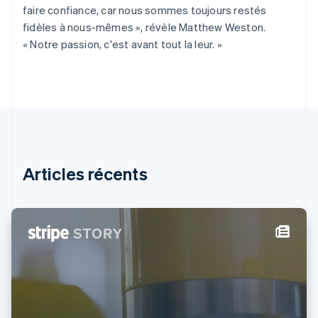
Espagne
faire confiance, car nous sommes toujours restés
Español
English
fidèles à nous-mêmes », révèle Matthew Weston.
Estonie
« Notre passion, c'est avant tout la leur. »
English
États-Unis
English
Español
简体中文
Finlande
English
Svenska
France
Français
English
Gibraltar
English
Articles récents
Grèce
English
Hongrie
English
Inde
English
Irlande
English
Italie
Italiano
English