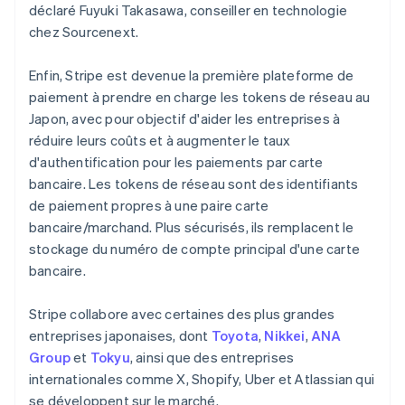
Italie
déclaré Fuyuki Takasawa, conseiller en technologie
Italiano
English
chez Sourcenext.
Japon
日本語
English
Enfin, Stripe est devenue la première plateforme de
Lettonie
paiement à prendre en charge les tokens de réseau au
English
Japon, avec pour objectif d'aider les entreprises à
Liechtenstein
Deutsch
English
réduire leurs coûts et à augmenter le taux
Lituanie
d'authentification pour les paiements par carte
English
bancaire. Les tokens de réseau sont des identifiants
Luxembourg
de paiement propres à une paire carte
Français
Deutsch
English
bancaire/marchand. Plus sécurisés, ils remplacent le
Malaisie
English
简体中文
stockage du numéro de compte principal d'une carte
Malte
bancaire.
English
Mexique
Stripe collabore avec certaines des plus grandes
Español
English
entreprises japonaises, dont
Toyota
,
Nikkei
,
ANA
Norvège
English
Group
et
Tokyu
, ainsi que des entreprises
Nouvelle-Zélande
internationales comme X, Shopify, Uber et Atlassian qui
English
se développent sur le marché.