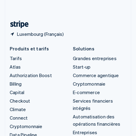
Suisse
Deutsch
Français
Italiano
English
Thaïlande
ไทย
English
Luxembourg (Français)
Produits et tarifs
Solutions
Tarifs
Grandes entreprises
Atlas
Start-up
Authorization Boost
Commerce agentique
Billing
Cryptomonnaie
Capital
E-commerce
Checkout
Services financiers
intégrés
Climate
Automatisation des
Connect
opérations financières
Cryptomonnaie
Entreprises
Data Pipeline