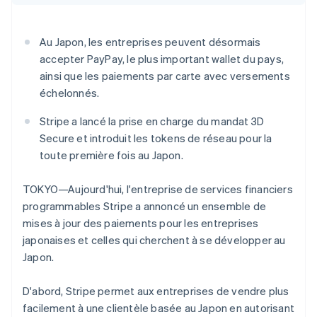
Découvrez les prochaines évolutions
Commerce en ligne
Radar
Au Japon, les entreprises peuvent désormais
Prévention de la fraude
accepter PayPay, le plus important wallet du pays,
Écosystème
Atlas
ainsi que les paiements par carte avec versements
Constitution de start-up
Partenaires
échelonnés.
Climate
Stripe App Marketplace
Élimination du carbone
Stripe a lancé la prise en charge du mandat 3D
Identity
Secure et introduit les tokens de réseau pour la
Vérification de l'identité
toute première fois au Japon.
TOKYO—Aujourd'hui, l'entreprise de services financiers
programmables Stripe a annoncé un ensemble de
mises à jour des paiements pour les entreprises
Stripe Sessions 2026
japonaises et celles qui cherchent à se développer au
Découvrez comment Stripe construit l’infrastructure écono
Japon.
Regarder la vidéo
D'abord, Stripe permet aux entreprises de vendre plus
facilement à une clientèle basée au Japon en autorisant