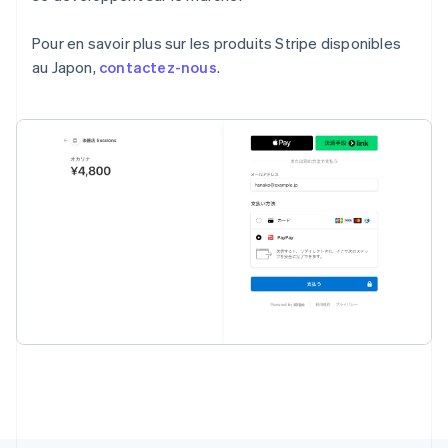
Pays-Bas
Nederlands
English
Pour en savoir plus sur les produits Stripe disponibles
Pologne
English
au Japon,
contactez-nous
.
Portugal
Português
English
R.A.S. de Hong Kong, Chine
English
简体中文
République tchèque
English
Roumanie
English
Royaume-Uni
English
Singapour
English
简体中文
Slovaquie
English
Slovénie
English
Italiano
Suède
Svenska
English