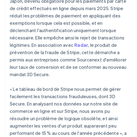
Japon, devenu obligatoire pour les paiements par carte
Émirats arabes unis
English
de crédit effectués en ligne depuis mars 2025. Stripe
réduit les problèmes de paiement en appliquant des
Espagne
Español
English
exemptions lorsque cela est possible, et en
Estonie
déclenchant l'authentification uniquement lorsque
English
nécessaire. Elle empêche ainsi le rejet de transactions
États-Unis
légitimes. En association avec
Radar
, le produit de
English
Español
简体中文
prévention de la fraude de Stripe, cette démarche a
Finlande
English
Svenska
permis aux entreprises comme Sourcenext d'améliorer
France
leur taux de conversion et de se conformer au nouveau
Français
English
mandat 3D Secure.
Gibraltar
English
« Le tableau de bord de Stripe nous permet de gérer
Grèce
English
facilement les transactions frauduleuses, dont 3D
Hongrie
Secure. En analysant nos données sur notre site de
English
commerce en ligne et sur Stripe, nous avons pu
Inde
résoudre un problème de logique obsolète, et ainsi
English
augmenter les ventes d'un produit auparavant peu
Irlande
English
performant de 15 % au cours de l'année précédente », a