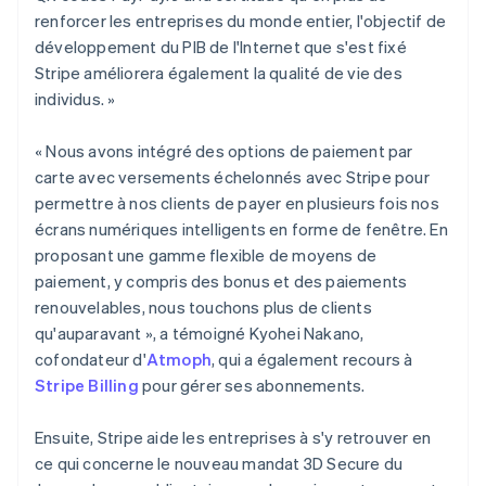
Allemagne
renforcer les entreprises du monde entier, l'objectif de
Deutsch
English
développement du PIB de l'Internet que s'est fixé
Australie
Stripe améliorera également la qualité de vie des
English
individus. »
Autriche
Deutsch
English
Belgique
« Nous avons intégré des options de paiement par
Nederlands
Français
Deutsch
English
carte avec versements échelonnés avec Stripe pour
Brésil
permettre à nos clients de payer en plusieurs fois nos
Português
English
écrans numériques intelligents en forme de fenêtre. En
Bulgarie
English
proposant une gamme flexible de moyens de
Canada
paiement, y compris des bonus et des paiements
English
Français
renouvelables, nous touchons plus de clients
Chine continentale
qu'auparavant », a témoigné Kyohei Nakano,
简体中文
English
cofondateur d'
Atmoph
, qui a également recours à
Chypre
English
Stripe Billing
pour gérer ses abonnements.
Croatie
English
Italiano
Ensuite, Stripe aide les entreprises à s'y retrouver en
Danemark
ce qui concerne le nouveau mandat 3D Secure du
English