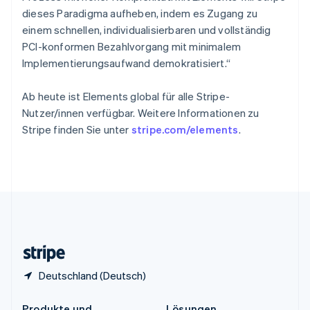
China
dieses Paradigma aufheben, indem es Zugang zu
English
简体中文
einem schnellen, individualisierbaren und vollständig
Spanien
PCI-konformen Bezahlvorgang mit minimalem
Español
English
Thailand
Implementierungsaufwand demokratisiert.“
ไทย
English
Tschechische Republik
Ab heute ist Elements global für alle Stripe-
English
Nutzer/innen verfügbar. Weitere Informationen zu
Ungarn
Stripe finden Sie unter
stripe.com/elements
.
English
Vereinigte Arabische Emirate
English
Vereinigte Staaten
English
Español
简体中文
Vereinigtes Königreich
English
Zypern
English
Deutschland (Deutsch)
Produkte und
Lösungen