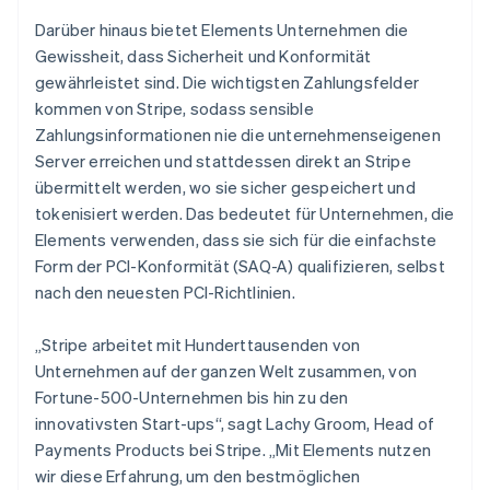
日本語
English
Kanada
Darüber hinaus bietet Elements Unternehmen die
English
Français
Gewissheit, dass Sicherheit und Konformität
Kroatien
gewährleistet sind. Die wichtigsten Zahlungsfelder
English
Italiano
kommen von Stripe, sodass sensible
Lettland
Zahlungsinformationen nie die unternehmenseigenen
English
Liechtenstein
Server erreichen und stattdessen direkt an Stripe
Deutsch
English
übermittelt werden, wo sie sicher gespeichert und
Litauen
tokenisiert werden. Das bedeutet für Unternehmen, die
English
Elements verwenden, dass sie sich für die einfachste
Luxemburg
Form der PCI-Konformität (SAQ-A) qualifizieren, selbst
Français
Deutsch
English
Malaysia
nach den neuesten PCI-Richtlinien.
English
简体中文
Malta
„Stripe arbeitet mit Hunderttausenden von
English
Unternehmen auf der ganzen Welt zusammen, von
Mexiko
Fortune-500-Unternehmen bis hin zu den
Español
English
innovativsten Start-ups“, sagt Lachy Groom, Head of
Neuseeland
Payments Products bei Stripe. „Mit Elements nutzen
English
Niederlande
wir diese Erfahrung, um den bestmöglichen