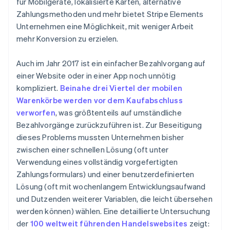
für Mobilgeräte, lokalisierte Karten, alternative
Betrugsprävention
Ecosystem
Zahlungsmethoden und mehr bietet Stripe Elements
Atlas
Unternehmen eine Möglichkeit, mit weniger Arbeit
Start-up-Gründung
Partner
Stripe App-Marktplatz
mehr Konversion zu erzielen.
Climate
CO₂-Entnahme
Auch im Jahr 2017 ist ein einfacher Bezahlvorgang auf
Identity
einer Website oder in einer App noch unnötig
Online-Identitätsprüfung
kompliziert.
Beinahe drei Viertel der mobilen
Warenkörbe werden vor dem Kaufabschluss
verworfen
, was größtenteils auf umständliche
Bezahlvorgänge zurückzuführen ist. Zur Beseitigung
dieses Problems mussten Unternehmen bisher
Stripe-Sessions 2026
Erfahren Sie, wie Stripe Lösungen für die W
zwischen einer schnellen Lösung (oft unter
Jetzt ansehen
Verwendung eines vollständig vorgefertigten
Zahlungsformulars) und einer benutzerdefinierten
Lösung (oft mit wochenlangem Entwicklungsaufwand
und Dutzenden weiterer Variablen, die leicht übersehen
werden können) wählen. Eine detaillierte Untersuchung
der
100 weltweit führenden Handelswebsites
zeigt: