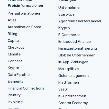
Preisinformationen
Unternehmen
Preisinformationen
Start-ups
Atlas
Agentenbasierter Handel
Authorization Boost
Krypto
Billing
E-Commerce
Capital
Embedded Finance
Checkout
Finanzautomatisierung
Climate
Globale Unternehmen
Connect
In-App-Zahlungen
Krypto
Marktplätze
Data Pipeline
Geldmanagement
Elements
Plattformen
Financial Connections
SaaS
Identity
KI-Unternehmen
Invoicing
Creator Economy
Issuing