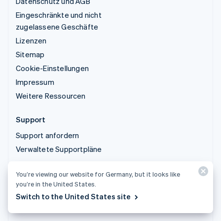
Datenschutz und AGB
Eingeschränkte und nicht
zugelassene Geschäfte
Lizenzen
Sitemap
Cookie-Einstellungen
Impressum
Weitere Ressourcen
Support
Support anfordern
Verwaltete Supportpläne
You’re viewing our website for Germany, but it looks like
© 2026 Stripe, LLC
you’re in the United States.
Switch to the United States site