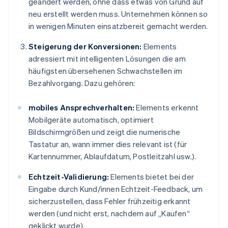
geändert werden, ohne dass etwas von Grund auf
neu erstellt werden muss. Unternehmen können so
in wenigen Minuten einsatzbereit gemacht werden.
Steigerung der Konversionen:
Elements
adressiert mit intelligenten Lösungen die am
häufigsten übersehenen Schwachstellen im
Bezahlvorgang. Dazu gehören:
mobiles Ansprechverhalten:
Elements erkennt
Mobilgeräte automatisch, optimiert
Bildschirmgrößen und zeigt die numerische
Australien
Tastatur an, wann immer dies relevant ist (für
English
Kartennummer, Ablaufdatum, Postleitzahl usw.).
Belgien
Nederlands
Français
Deutsch
English
Echtzeit-Validierung:
Elements bietet bei der
Brasilien
Eingabe durch Kund/innen Echtzeit-Feedback, um
Português
English
Bulgarien
sicherzustellen, dass Fehler frühzeitig erkannt
English
werden (und nicht erst, nachdem auf „Kaufen“
Dänemark
geklickt wurde).