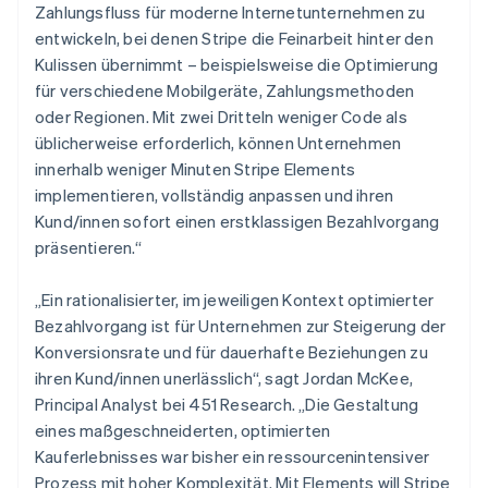
Nederlands
English
Zahlungsfluss für moderne Internetunternehmen zu
Norwegen
entwickeln, bei denen Stripe die Feinarbeit hinter den
English
Kulissen übernimmt – beispielsweise die Optimierung
Österreich
für verschiedene Mobilgeräte, Zahlungsmethoden
Deutsch
English
Polen
oder Regionen. Mit zwei Dritteln weniger Code als
English
üblicherweise erforderlich, können Unternehmen
Portugal
innerhalb weniger Minuten Stripe Elements
Português
English
implementieren, vollständig anpassen und ihren
Rumänien
Kund/innen sofort einen erstklassigen Bezahlvorgang
English
Schweden
präsentieren.“
Svenska
English
Schweiz
„Ein rationalisierter, im jeweiligen Kontext optimierter
Deutsch
Français
Italiano
English
Bezahlvorgang ist für Unternehmen zur Steigerung der
Singapur
Konversionsrate und für dauerhafte Beziehungen zu
English
简体中文
Slowakei
ihren Kund/innen unerlässlich“, sagt Jordan McKee,
English
Principal Analyst bei 451 Research. „Die Gestaltung
Slowenien
eines maßgeschneiderten, optimierten
English
Italiano
Kauferlebnisses war bisher ein ressourcenintensiver
Sonderverwaltungsregion Hongkong,
Prozess mit hoher Komplexität. Mit Elements will Stripe