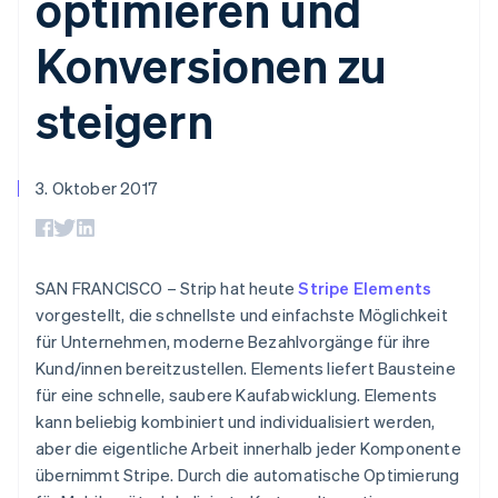
optimieren und
Data Pipeline
Geldmanagement
Marktplatz auf
Zugriff auf mehr als
Datensynchronisierung
Produkt-Roadmap
Plattformen
Grundlagen der
Konversionen zu
125
Stripe Sessions
SaaS
Abonnementverwaltung
Terminal
Karriere
Zahlungen vor Ort
Newsroom
So setzen Sie
steigern
Authorization
Stripe Press
nutzungsbasierte
Boost
Abrechnung um
Nach Branche
Optimierung der
Stablecoin-gestützte
Autorisierungsraten
Karten ausgeben: So
3. Oktober 2017
Link
KI-Unternehmen
Kontakt
geht´s
Beschleunigter
Creator Economy
Bereitstellung und
Bezahlvorgang
Gaming
Verwaltung von
Sales-Team
Financial
Bewirtung, Reisen und
Diensten mit Agenten
kontaktieren
Connections
Freizeit
Partner werden
SAN FRANCISCO – Strip hat heute
Stripe Elements
Verbundene
Versicherungen
Medien und
vorgestellt, die schnellste und einfachste Möglichkeit
Finanzdaten
Unterhaltung
für Unternehmen, moderne Bezahlvorgänge für ihre
Ressourcen
Gemeinnützige
Kund/innen bereitzustellen. Elements liefert Bausteine
Organisationen
Fachdienstleistungen
App-Integrationen
für eine schnelle, saubere Kaufabwicklung. Elements
Mehr
Öffentlicher Sektor
Code-Beispiele
kann beliebig kombiniert und individualisiert werden,
Product roadmap
Einzelhandel
Entwickler-Blog
aber die eigentliche Arbeit innerhalb jeder Komponente
Ausblick
API-Status
übernimmt Stripe. Durch die automatische Optimierung
Radar