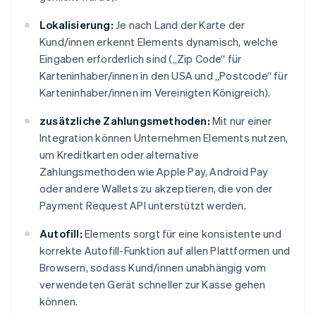
English
Deutschland
Lokalisierung:
Je nach Land der Karte der
Deutsch
English
Kund/innen erkennt Elements dynamisch, welche
Estland
Eingaben erforderlich sind („Zip Code“ für
English
Festlandchina
Karteninhaber/innen in den USA und „Postcode“ für
简体中文
English
Karteninhaber/innen im Vereinigten Königreich).
Finnland
English
Svenska
zusätzliche Zahlungsmethoden:
Mit nur einer
Frankreich
Integration können Unternehmen Elements nutzen,
Français
English
um Kreditkarten oder alternative
Gibraltar
Zahlungsmethoden wie Apple Pay, Android Pay
English
Griechenland
oder andere Wallets zu akzeptieren, die von der
English
Payment Request API unterstützt werden.
Indien
Autofill:
Elements sorgt für eine konsistente und
English
Irland
korrekte Autofill-Funktion auf allen Plattformen und
English
Browsern, sodass Kund/innen unabhängig vom
Italien
verwendeten Gerät schneller zur Kasse gehen
Italiano
English
können.
Japan