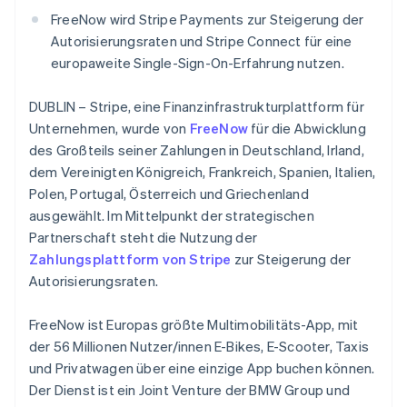
Lettland
Betrugsprävention
Ecosystem
FreeNow wird Stripe Payments zur Steigerung der
English
Atlas
Liechtenstein
Autorisierungsraten und Stripe Connect für eine
Start-up-Gründung
Partner
Deutsch
English
europaweite Single-Sign-On-Erfahrung nutzen.
Stripe App-Marktplatz
Litauen
Climate
CO₂-Entnahme
English
DUBLIN – Stripe, eine Finanzinfrastrukturplattform für
Luxemburg
Identity
Unternehmen, wurde von
FreeNow
für die Abwicklung
Français
Deutsch
English
Online-Identitätsprüfung
Malaysia
des Großteils seiner Zahlungen in Deutschland, Irland,
English
简体中文
dem Vereinigten Königreich, Frankreich, Spanien, Italien,
Malta
Polen, Portugal, Österreich und Griechenland
English
ausgewählt. Im Mittelpunkt der strategischen
Mexiko
Partnerschaft steht die Nutzung der
Stripe-Sessions 2026
Español
English
Zahlungsplattform von Stripe
zur Steigerung der
Erfahren Sie, wie Stripe Lösungen für die W
Neuseeland
Jetzt ansehen
Autorisierungsraten.
English
Niederlande
Nederlands
English
FreeNow ist Europas größte Multimobilitäts-App, mit
Norwegen
der 56 Millionen Nutzer/innen E-Bikes, E-Scooter, Taxis
English
und Privatwagen über eine einzige App buchen können.
Österreich
Der Dienst ist ein Joint Venture der BMW Group und
Deutsch
English