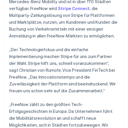
Polen
Mercedes-Benz Mobility und ist in über 170 Städten
English
verfügbar. FreeNow wird
Stripe Connect
, die
Portugal
Multiparty-Zahlungslösung von Stripe für Plattformen
Português
English
und Marktplätze, nutzen, um Kundinnen und Kunden die
Rumänien
Buchung von Verkehrsmitteln mit einer einzigen
English
Schweden
Anmeldung in allen FreeNow-Märkten zu ermöglichen.
Svenska
English
Schweiz
„Der Technologiefokus und die einfache
Deutsch
Français
Italiano
English
Implementierung machen Stripe für uns zum Partner
Singapur
der Wahl. Stripe hilft uns, schnell voranzukommen“,
English
简体中文
Slowakei
sagt Christian von Rumohr, Vice President FinTech bei
English
FreeNow. „Das Innovationstempo und die
Slowenien
Zuverlässigkeit der Plattform sind beeindruckend. Wir
English
Italiano
freuen uns schon sehr auf die Zusammenarbeit.“
Sonderverwaltungsregion Hongkong,
China
„FreeNow zählt zu den größten Tech-
English
简体中文
Erfolgsgeschichten in Europa. Da Unternehmen führt
Spanien
die Mobilitätsrevolution an und schafft neue
Español
English
Thailand
Möglichkeiten, sich in Städten fortzubewegen. Wir