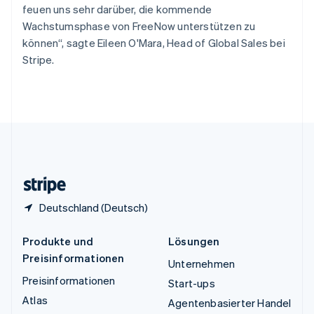
ไทย
English
feuen uns sehr darüber, die kommende
Tschechische Republik
Wachstumsphase von FreeNow unterstützen zu
English
können“, sagte Eileen O'Mara, Head of Global Sales bei
Ungarn
Stripe.
English
Vereinigte Arabische Emirate
English
Vereinigte Staaten
English
Español
简体中文
Vereinigtes Königreich
English
Zypern
English
Deutschland (Deutsch)
Produkte und
Lösungen
Preisinformationen
Unternehmen
Preisinformationen
Start-ups
Atlas
Agentenbasierter Handel