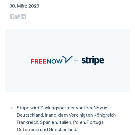
Festlandchina
Data Pipeline
Geldmanagement
Marktplatz auf
30. März 2023
Zugriff auf mehr als
Datensynchronisierung
简体中文
English
Produkt-Roadmap
Plattformen
Grundlagen der
125
Finnland
Stripe Sessions
SaaS
Abonnementverwaltung
Terminal
Karriere
English
Svenska
Zahlungen vor Ort
Newsroom
Frankreich
So setzen Sie
Authorization
Stripe Press
nutzungsbasierte
Français
English
Boost
Abrechnung um
Gibraltar
Nach Branche
Optimierung der
Stablecoin-gestützte
English
Autorisierungsraten
Karten ausgeben: So
Griechenland
Link
KI-Unternehmen
Kontakt
geht´s
English
Beschleunigter
Creator Economy
Bereitstellung und
Bezahlvorgang
Gaming
Indien
Verwaltung von
Sales-Team
Financial
Bewirtung, Reisen und
Diensten mit Agenten
kontaktieren
English
Connections
Freizeit
Partner werden
Irland
Verbundene
Versicherungen
English
Medien und
Finanzdaten
Italien
Unterhaltung
Ressourcen
Italiano
English
Gemeinnützige
Japan
Organisationen
Fachdienstleistungen
App-Integrationen
日本語
English
Stripe wird Zahlungspartner von FreeNow in
Mehr
Öffentlicher Sektor
Code-Beispiele
Kanada
Deutschland, Irland, dem Vereinigten Königreich,
Product roadmap
Einzelhandel
Entwickler-Blog
English
Français
Ausblick
Frankreich, Spanien, Italien, Polen, Portugal,
API-Status
Kroatien
Österreich und Griechenland.
English
Italiano
Radar