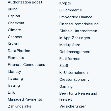
Authorization Boost
Krypto
Billing
E-Commerce
Capital
Embedded Finance
Checkout
Finanzautomatisierung
Climate
Globale Unternehmen
Connect
In-App-Zahlungen
Krypto
Marktplätze
Data Pipeline
Geldmanagement
Elements
Plattformen
Financial Connections
SaaS
Identity
KI-Unternehmen
Invoicing
Creator Economy
Issuing
Gaming
Link
Bewirtung, Reisen und
Managed Payments
Freizeit
Zahlungslinks
Versicherungen