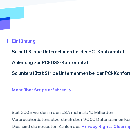
Betrugsprävention
Ecosystem
Atlas
Start-up-Gründung
Partner
Stripe App-Marktplatz
Climate
CO₂-Entnahme
Identity
Einführung
Online-Identitätsprüfung
So hilft Stripe Unternehmen bei der PCI-Konformität
Anleitung zur PCI-DSS-Konformität
1. PCI-Stufe ermitteln
So unterstützt Stripe Unternehmen bei der PCI-Konfor
Stripe-Sessions 2026
2. Integrationstyp und Nachweispflichten ermitteln
Hilfe für kleinere Unternehmen
Erfahren Sie, wie Stripe Lösungen für die
Jetzt ansehen
Mehr über Stripe erfahren
3. Evaluierung abschließen und Selbsteinschätzungen ü
Individuelles Dashboard
4. Laufende Kontrolle
Unternehmenswachstum
Seit 2005 wurden in den USA mehr als 10 Milliarden
Mehrere Dienstleister
Verbraucherdatensätze durch über 9.000 Datenpannen ko
Dies sind die neuesten Zahlen des
Privacy Rights Cleari
Unterstützung von MOTO-Zahlungen (schriftliche oder 