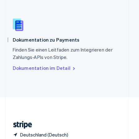
English
Italiano
Sonderverwaltungsregion Hongkong,
China
English
简体中文
Spanien
Español
English
Thailand
Dokumentation zu Payments
ไทย
English
Finden Sie einen Leitfaden zum Integrieren der
Tschechische Republik
Zahlungs-APIs von Stripe.
English
Ungarn
Dokumentation im Detail
English
Vereinigte Arabische Emirate
English
Vereinigte Staaten
English
Español
简体中文
Vereinigtes Königreich
English
Zypern
English
Deutschland (Deutsch)