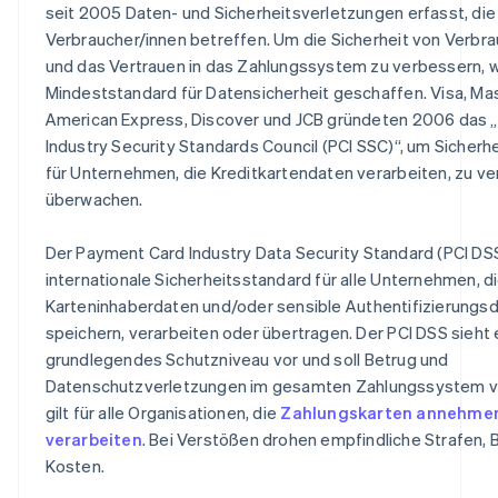
Bestellungen)
seit 2005 Daten- und Sicherheitsverletzungen erfasst, die
Verbraucher/innen betreffen. Um die Sicherheit von Verbr
und das Vertrauen in das Zahlungssystem zu verbessern, 
Mindeststandard für Datensicherheit geschaffen. Visa, Ma
American Express, Discover und JCB gründeten 2006 das 
Industry Security Standards Council (PCI SSC)“, um Sicher
für Unternehmen, die Kreditkartendaten verarbeiten, zu ve
überwachen.
Der Payment Card Industry Data Security Standard (PCI DSS
internationale Sicherheitsstandard für alle Unternehmen, d
Karteninhaberdaten und/oder sensible Authentifizierungs
speichern, verarbeiten oder übertragen. Der PCI DSS sieht 
grundlegendes Schutzniveau vor und soll Betrug und
Datenschutzverletzungen im gesamten Zahlungssystem ve
gilt für alle Organisationen, die
Zahlungskarten annehme
verarbeiten
. Bei Verstößen drohen empfindliche Strafen,
Kosten.