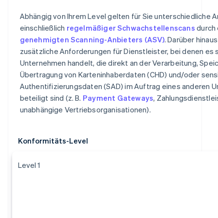
Abhängig von Ihrem Level gelten für Sie unterschiedliche 
einschließlich
regelmäßiger Schwachstellenscans
durch 
genehmigten Scanning-Anbieters (ASV)
. Darüber hinaus
zusätzliche Anforderungen für Dienstleister, bei denen es 
Unternehmen handelt, die direkt an der Verarbeitung, Spei
Übertragung von Karteninhaberdaten (CHD) und/oder sens
Authentifizierungsdaten (SAD) im Auftrag eines anderen
beteiligt sind (z. B.
Payment Gateways
, Zahlungsdienstlei
unabhängige Vertriebsorganisationen).
Konformitäts-Level
Level 1