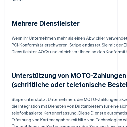
Mehrere Dienstleister
Wenn Ihr Unternehmen mehr als einen Abwickler verwendet
PCI-Konformität erschweren. Stripe entlastet Sie mit der E
Dienstleister-AOCs und erleichtert Ihnen so den Konformit
Unterstützung von MOTO-Zahlungen
(schriftliche oder telefonische Beste
Australien
English
Stripe unterstützt Unternehmen, die MOTO-Zahlungen akze
Belgien
Nederlands
Français
Deutsch
English
die Integration mit Diensten von Drittanbietern für eine sic
Brasilien
telefonbasierte Kartenerfassung. Diese Dienste automatis
Português
English
Erfassung von Kartenangaben mithilfe von Technologien w
Bulgarien
Übermittlung von Kartennummern oder Spracherkennung 