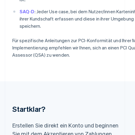
Italiano
English
Japan
SAQ-D
: Jeder Use case, bei dem Nutzer/innen Karteni
日本語
English
ihrer Kundschaft erfassen und diese in ihrer Umgebung
Kanada
English
Français
speichern.
Kroatien
English
Italiano
Für spezifische Anleitungen zur PCI-Konformität und Ihrer
Lettland
Implementierung empfehlen wir Ihnen, sich an einen PCI Qua
English
Assessor (QSA) zu wenden.
Liechtenstein
Deutsch
English
Litauen
English
Luxemburg
Français
Deutsch
English
Malaysia
English
简体中文
Malta
Startklar?
English
Mexiko
Español
English
Erstellen Sie direkt ein Konto und beginnen
Neuseeland
Sie mit dem Akzeptieren von Zahlungen.