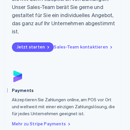
English
Niederlande
Unser Sales-Team berät Sie gerne und
Nederlands
English
gestaltet für Sie ein individuelles Angebot,
Norwegen
das ganz auf Ihr Unternehmen abgestimmt
English
Österreich
ist.
Deutsch
English
Polen
Jetzt starten
Sales-Team kontaktieren
English
Portugal
Português
English
Rumänien
English
Schweden
Svenska
English
Schweiz
Payments
Deutsch
Français
Italiano
English
Singapur
Akzeptieren Sie Zahlungen online, am POS vor Ort
English
简体中文
und weltweit mit einer einzigen Zahlungslösung, die
Slowakei
für jedes Unternehmen geeignet ist.
English
Mehr zu Stripe Payments
Slowenien