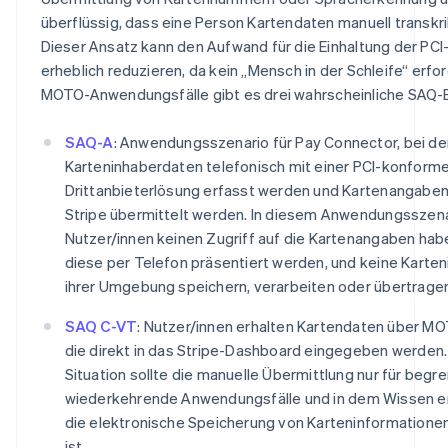
English
überflüssig, dass eine Person Kartendaten manuell transkr
Dänemark
English
Dieser Ansatz kann den Aufwand für die Einhaltung der PCI
Deutschland
erheblich reduzieren, da kein „Mensch in der Schleife“ erford
Deutsch
English
MOTO-Anwendungsfälle gibt es drei wahrscheinliche SAQ-
Estland
English
SAQ-A
Festlandchina
: Anwendungsszenario für Pay Connector, bei d
简体中文
English
Karteninhaberdaten telefonisch mit einer PCI-konform
Finnland
Drittanbieterlösung erfasst werden und Kartenangaben 
English
Svenska
Stripe übermittelt werden. In diesem Anwendungsszena
Frankreich
Nutzer/innen keinen Zugriff auf die Kartenangaben hab
Français
English
diese per Telefon präsentiert werden, und keine Karten
Gibraltar
English
ihrer Umgebung speichern, verarbeiten oder übertrage
Griechenland
English
SAQ C-VT
: Nutzer/innen erhalten Kartendaten über M
die direkt in das Stripe-Dashboard eingegeben werden. 
Indien
English
Situation sollte die manuelle Übermittlung nur für begre
Irland
wiederkehrende Anwendungsfälle und in dem Wissen er
English
die elektronische Speicherung von Karteninformationen
Italien
ist.