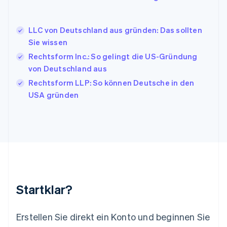
Italiano
English
Japan
日本語
English
LLC von Deutschland aus gründen: Das sollten
Kanada
Sie wissen
English
Français
Rechtsform Inc.: So gelingt die US-Gründung
Kroatien
English
Italiano
von Deutschland aus
Lettland
Rechtsform LLP: So können Deutsche in den
English
USA gründen
Liechtenstein
Deutsch
English
Litauen
English
Luxemburg
Français
Deutsch
English
Malaysia
English
简体中文
Malta
Startklar?
English
Mexiko
Español
English
Erstellen Sie direkt ein Konto und beginnen Sie
Neuseeland