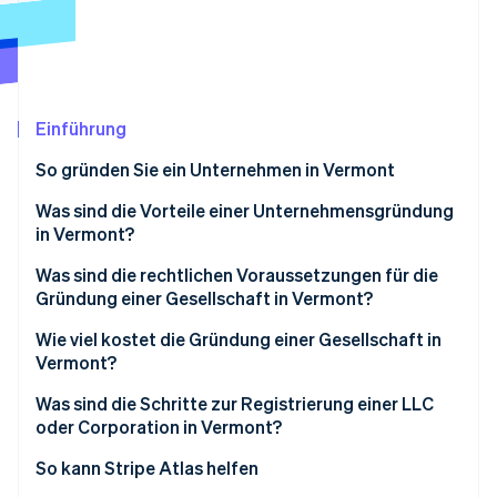
Betrugsprävention
Ecosystem
Atlas
Start-up-Gründung
Partner
Stripe App-Marktplatz
Climate
CO₂-Entnahme
Einführung
So gründen Sie ein Unternehmen in Vermont
Was sind die Vorteile einer Unternehmensgründung
in Vermont?
Stripe-Sessions 2026
Erfahren Sie, wie Stripe Lösungen für die Wirtschaft
Einfache Compliance
Was sind die rechtlichen Voraussetzungen für die
Jetzt ansehen
Gründung einer Gesellschaft in Vermont?
Günstige Rahmenbedingungen für Unternehmen
Ein vorschriftsmäßiger Name
Wie viel kostet die Gründung einer Gesellschaft in
Rechtsschutz
Vermont?
Ein registrierter Vertreter
Was sind die Schritte zur Registrierung einer LLC
Eingereichte Dokumente
oder Corporation in Vermont?
Interne Vereinbarungen
1. Entscheiden Sie sich für Ihren Entitätstyp
So kann Stripe Atlas helfen