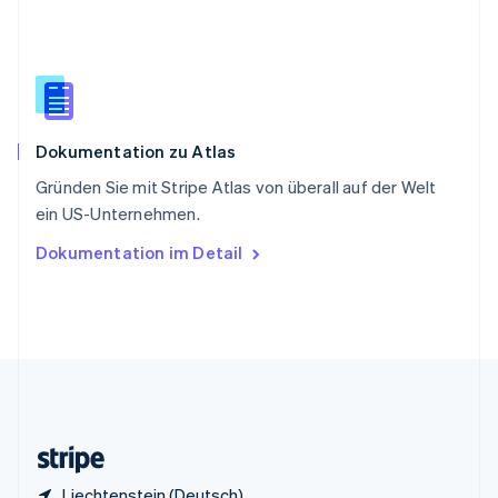
English
Italiano
Sonderverwaltungsregion Hongkong,
China
English
简体中文
Spanien
Español
English
Dokumentation zu Atlas
Thailand
ไทย
English
Gründen Sie mit Stripe Atlas von überall auf der Welt
Tschechische Republik
ein US-Unternehmen.
English
Ungarn
Dokumentation im Detail
English
Vereinigte Arabische Emirate
English
Vereinigte Staaten
English
Español
简体中文
Vereinigtes Königreich
English
Zypern
English
Liechtenstein (Deutsch)