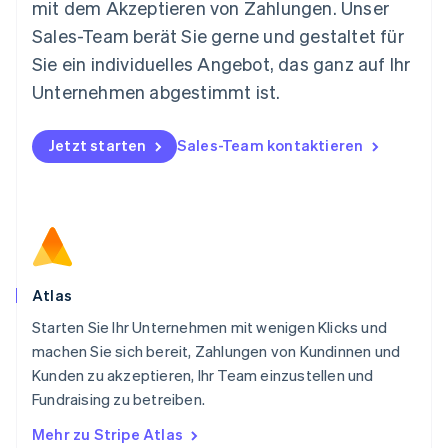
mit dem Akzeptieren von Zahlungen. Unser
English
Niederlande
Sales-Team berät Sie gerne und gestaltet für
Nederlands
English
Sie ein individuelles Angebot, das ganz auf Ihr
Norwegen
Unternehmen abgestimmt ist.
English
Österreich
Deutsch
English
Jetzt starten
Sales-Team kontaktieren
Polen
English
Portugal
Português
English
Rumänien
English
Schweden
Svenska
English
Atlas
Schweiz
Starten Sie Ihr Unternehmen mit wenigen Klicks und
Deutsch
Français
Italiano
English
machen Sie sich bereit, Zahlungen von Kundinnen und
Singapur
English
简体中文
Kunden zu akzeptieren, Ihr Team einzustellen und
Slowakei
Fundraising zu betreiben.
English
Mehr zu Stripe Atlas
Slowenien