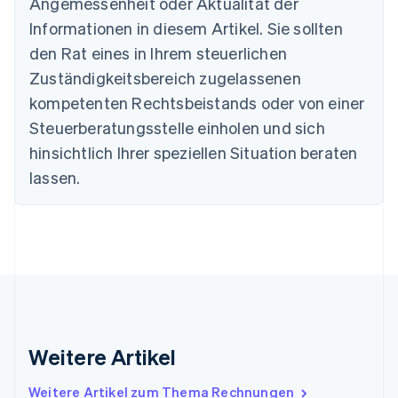
Angemessenheit oder Aktualität der
English
Informationen in diesem Artikel. Sie sollten
Dänemark
English
den Rat eines in Ihrem steuerlichen
Deutschland
Zuständigkeitsbereich zugelassenen
Deutsch
English
Estland
kompetenten Rechtsbeistands oder von einer
English
Steuerberatungsstelle einholen und sich
Festlandchina
hinsichtlich Ihrer speziellen Situation beraten
简体中文
English
Finnland
lassen.
English
Svenska
Frankreich
Français
English
Gibraltar
English
Griechenland
English
Indien
English
Weitere Artikel
Irland
English
Italien
Weitere Artikel zum Thema Rechnungen