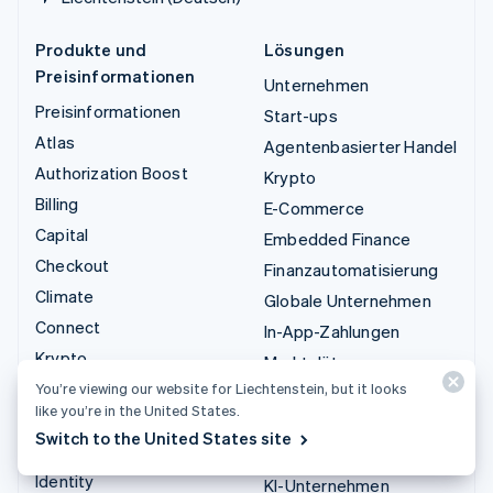
Produkte und
Lösungen
Preisinformationen
Unternehmen
Preisinformationen
Start-ups
Atlas
Agentenbasierter Handel
Authorization Boost
Krypto
Billing
E-Commerce
Capital
Embedded Finance
Checkout
Finanzautomatisierung
Climate
Globale Unternehmen
Connect
In-App-Zahlungen
Krypto
Marktplätze
Data Pipeline
You’re viewing our website for Liechtenstein, but it looks
Geldmanagement
like you’re in the United States.
Elements
Plattformen
Switch to the United States site
Financial Connections
SaaS
Identity
KI-Unternehmen