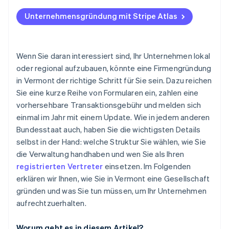
Jahresberichte
2. Unternehmensnamen wählen
Beantragung mit Atlas
Unternehmensgründung mit Stripe Atlas
Lizenzen und Steueridentifikationsnummern
3. Eine/n offizielle/n Vertreter/in ernennen
Zahlungen akzeptieren und Banking, bevor Ihre EIN
ankommt
4. Einreichung der Gründungsunterlagen
Bargeldloser Kauf von Gründungsaktien
Wenn Sie daran interessiert sind, Ihr Unternehmen lokal
5. Entwurf von internen Governance-Dokumenten
oder regional aufzubauen, könnte eine Firmengründung
Automatische Einreichung der 83(b)-
in Vermont der richtige Schritt für Sie sein. Dazu reichen
6. Registrieren Sie sich für Steuern und Lizenzen in
Steuerwahlunterlagen
Vermont
Sie eine kurze Reihe von Formularen ein, zahlen eine
Erstklassige rechtliche Unternehmensdokumente
vorhersehbare Transaktionsgebühr und melden sich
7. Reichen Sie Ihren Jahresbericht ein
einmal im Jahr mit einem Update. Wie in jedem anderen
Stripe Payments ein Jahr lang kostenlos, plus
Bundesstaat auch, haben Sie die wichtigsten Details
Partnergutschriften und Rabatte im Wert von
selbst in der Hand: welche Struktur Sie wählen, wie Sie
50.000 USD
die Verwaltung handhaben und wen Sie als Ihren
registrierten Vertreter
einsetzen. Im Folgenden
erklären wir Ihnen, wie Sie in Vermont eine Gesellschaft
gründen und was Sie tun müssen, um Ihr Unternehmen
aufrechtzuerhalten.
Worum geht es in diesem Artikel?