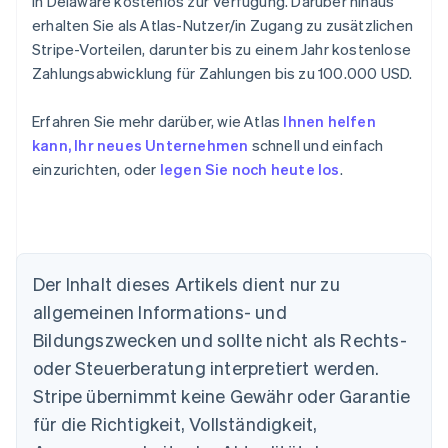
in Delaware kostenlos zur Verfügung. Darüber hinaus
erhalten Sie als Atlas-Nutzer/in Zugang zu zusätzlichen
Stripe-Vorteilen, darunter bis zu einem Jahr kostenlose
Zahlungsabwicklung für Zahlungen bis zu 100.000 USD.
Erfahren Sie mehr darüber, wie Atlas
Ihnen helfen
kann, Ihr neues Unternehmen
schnell und einfach
einzurichten, oder
legen Sie noch heute los
.
Der Inhalt dieses Artikels dient nur zu
allgemeinen Informations- und
Australien
Bildungszwecken und sollte nicht als Rechts-
English
Belgien
oder Steuerberatung interpretiert werden.
Nederlands
Français
Deutsch
English
Stripe übernimmt keine Gewähr oder Garantie
Brasilien
für die Richtigkeit, Vollständigkeit,
Português
English
Bulgarien