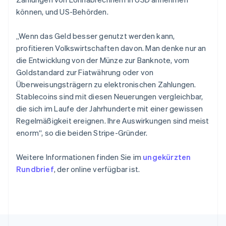
Singapur
können, und US-Behörden.
English
简体中文
Slowakei
English
„Wenn das Geld besser genutzt werden kann,
Slowenien
profitieren Volkswirtschaften davon. Man denke nur an
English
Italiano
die Entwicklung von der Münze zur Banknote, vom
Sonderverwaltungsregion Hongkong,
Goldstandard zur Fiatwährung oder von
China
Überweisungsträgern zu elektronischen Zahlungen.
English
简体中文
Stablecoins sind mit diesen Neuerungen vergleichbar,
Spanien
die sich im Laufe der Jahrhunderte mit einer gewissen
Español
English
Thailand
Regelmäßigkeit ereignen. Ihre Auswirkungen sind meist
ไทย
English
enorm“, so die beiden Stripe-Gründer.
Tschechische Republik
English
Weitere Informationen finden Sie im
ungekürzten
Ungarn
Rundbrief
, der online verfügbar ist.
English
Vereinigte Arabische Emirate
English
Vereinigte Staaten
English
Español
简体中文
Vereinigtes Königreich