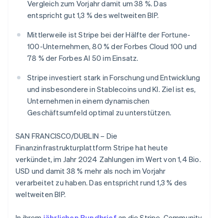
Betrugsprävention
Vergleich zum Vorjahr damit um 38 %. Das
Ecosystem
entspricht gut 1,3 % des weltweiten BIP.
Atlas
Start-up-Gründung
Partner
Mittlerweile ist Stripe bei der Hälfte der Fortune-
Stripe App-Marktplatz
Climate
100-Unternehmen, 80 % der Forbes Cloud 100 und
CO₂-Entnahme
78 % der Forbes AI 50 im Einsatz.
Stripe investiert stark in Forschung und Entwicklung
und insbesondere in Stablecoins und KI. Ziel ist es,
Unternehmen in einem dynamischen
Stripe-Sessions 2026
Geschäftsumfeld optimal zu unterstützen.
Erfahren Sie, wie Stripe Lösungen für die Wirtschaft
Jetzt ansehen
SAN FRANCISCO/DUBLIN – Die
Finanzinfrastrukturplattform Stripe hat heute
verkündet, im Jahr 2024 Zahlungen im Wert von 1,4 Bio.
USD und damit 38 % mehr als noch im Vorjahr
verarbeitet zu haben. Das entspricht rund 1,3 % des
weltweiten BIP.
In ihrem
jährlichen Rundbrief
an die Stripe-Community