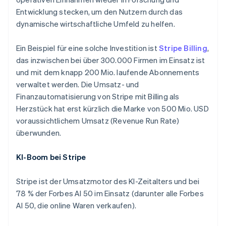
Belgien
Entwicklung stecken, um den Nutzern durch das
Nederlands
Français
Deutsch
English
dynamische wirtschaftliche Umfeld zu helfen.
Brasilien
Português
English
Bulgarien
Ein Beispiel für eine solche Investition ist
Stripe Billing
,
English
das inzwischen bei über 300.000 Firmen im Einsatz ist
Dänemark
und mit dem knapp 200 Mio. laufende Abonnements
English
verwaltet werden. Die Umsatz- und
Deutschland
Finanzautomatisierung von Stripe mit Billing als
Deutsch
English
Estland
Herzstück hat erst kürzlich die Marke von 500 Mio. USD
English
voraussichtlichem Umsatz (Revenue Run Rate)
Festlandchina
überwunden.
简体中文
English
Finnland
KI-Boom bei Stripe
English
Svenska
Frankreich
Français
English
Stripe ist der Umsatzmotor des KI-Zeitalters und bei
Gibraltar
78 % der Forbes AI 50 im Einsatz (darunter alle Forbes
English
AI 50, die online Waren verkaufen).
Griechenland
English