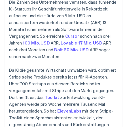
Die Zahlen des Unternehmens verraten, dass führende
Indien
KI-Startups ihr Geschäft mittlerweile in Rekordzeit
English
Irland
aufbauen und die Hürde von 5 Mio. USD an
English
annualisiertem wiederkehrenden Umsatz (ARR) 13
Italien
Monate früher nehmen als Softwarefirmen in der
Italiano
English
Vergangenheit. So erreichte
Cursor
schon nach drei
Japan
Jahren
100 Mio. USD
ARR,
Lovable
17 Mio. USD
ARR
日本語
English
Kanada
nach drei Monaten und
Bolt
20 Mio. USD
ARR sogar
English
Français
schon nach zwei Monaten.
Kroatien
English
Italiano
Da KI die gesamte Wirtschaft umwälzen wird, optimiert
Lettland
Stripe seine Produkte bereits jetzt für KI-Agenten.
English
Liechtenstein
Über 700 Startups aus diesem Bereich sind im
Deutsch
English
vergangenen Jahr mit Stripe auf den Markt gegangen.
Litauen
Dort heißt es, das
Toolkit
zur Entwicklung von KI-
English
Agenten werde pro Woche mehrere Tausend Mal
Luxemburg
heruntergeladen. So hat
ElevenLabs
mit dem Stripe-
Français
Deutsch
English
Malaysia
Toolkit einen Sprachassistenten entwickelt, der
English
简体中文
eigenständig Abonnements und Rückerstattungen