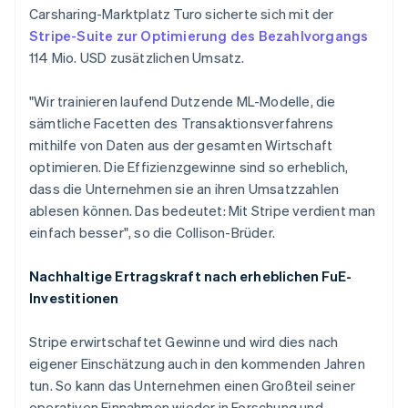
Carsharing-Marktplatz Turo sicherte sich mit der
Stripe-Suite zur Optimierung des Bezahlvorgangs
114 Mio. USD zusätzlichen Umsatz.
"Wir trainieren laufend Dutzende ML-Modelle, die
sämtliche Facetten des Transaktionsverfahrens
mithilfe von Daten aus der gesamten Wirtschaft
optimieren. Die Effizienzgewinne sind so erheblich,
dass die Unternehmen sie an ihren Umsatzzahlen
ablesen können. Das bedeutet: Mit Stripe verdient man
einfach besser", so die Collison-Brüder.
Nachhaltige Ertragskraft nach erheblichen FuE-
Investitionen
Stripe erwirtschaftet Gewinne und wird dies nach
eigener Einschätzung auch in den kommenden Jahren
Australien
tun. So kann das Unternehmen einen Großteil seiner
English
operativen Einnahmen wieder in Forschung und