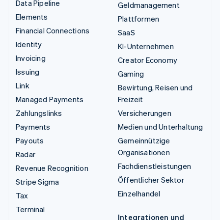
Data Pipeline
Geldmanagement
Elements
Plattformen
Financial Connections
SaaS
Identity
KI-Unternehmen
Invoicing
Creator Economy
Issuing
Gaming
Link
Bewirtung, Reisen und
Managed Payments
Freizeit
Zahlungslinks
Versicherungen
Payments
Medien und Unterhaltung
Payouts
Gemeinnützige
Organisationen
Radar
Fachdienstleistungen
Revenue Recognition
Öffentlicher Sektor
Stripe Sigma
Einzelhandel
Tax
Terminal
Integrationen und