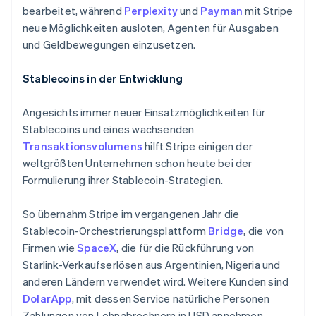
Malta
bearbeitet, während
Perplexity
und
Payman
mit Stripe
English
neue Möglichkeiten ausloten, Agenten für Ausgaben
Mexiko
und Geldbewegungen einzusetzen.
Español
English
Neuseeland
Stablecoins in der Entwicklung
English
Niederlande
Nederlands
English
Angesichts immer neuer Einsatzmöglichkeiten für
Norwegen
Stablecoins und eines wachsenden
English
Transaktionsvolumens
hilft Stripe einigen der
Österreich
weltgrößten Unternehmen schon heute bei der
Deutsch
English
Polen
Formulierung ihrer Stablecoin-Strategien.
English
Portugal
So übernahm Stripe im vergangenen Jahr die
Português
English
Stablecoin-Orchestrierungsplattform
Bridge
, die von
Rumänien
Firmen wie
SpaceX
, die für die Rückführung von
English
Schweden
Starlink-Verkaufserlösen aus Argentinien, Nigeria und
Svenska
English
anderen Ländern verwendet wird. Weitere Kunden sind
Schweiz
DolarApp
, mit dessen Service natürliche Personen
Deutsch
Français
Italiano
English
Zahlungen von Lohnabrechnern in USD annehmen