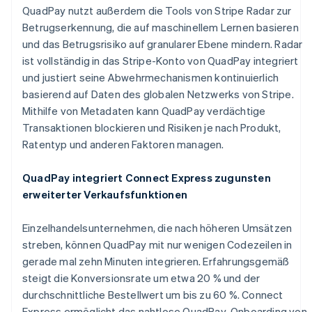
English
QuadPay nutzt außerdem die Tools von Stripe Radar zur
Mexiko
Betrugserkennung, die auf maschinellem Lernen basieren
Español
English
und das Betrugsrisiko auf granularer Ebene mindern. Radar
Neuseeland
ist vollständig in das Stripe-Konto von QuadPay integriert
English
Niederlande
und justiert seine Abwehrmechanismen kontinuierlich
Nederlands
English
basierend auf Daten des globalen Netzwerks von Stripe.
Norwegen
Mithilfe von Metadaten kann QuadPay verdächtige
English
Transaktionen blockieren und Risiken je nach Produkt,
Österreich
Ratentyp und anderen Faktoren managen.
Deutsch
English
Polen
English
QuadPay integriert Connect Express zugunsten
Portugal
erweiterter Verkaufsfunktionen
Português
English
Rumänien
Einzelhandelsunternehmen, die nach höheren Umsätzen
English
Schweden
streben, können QuadPay mit nur wenigen Codezeilen in
Svenska
English
gerade mal zehn Minuten integrieren. Erfahrungsgemäß
Schweiz
steigt die Konversionsrate um etwa 20 % und der
Deutsch
Français
Italiano
English
durchschnittliche Bestellwert um bis zu 60 %. Connect
Singapur
Express ermöglicht das nahtlose QuadPay-Onboarding von