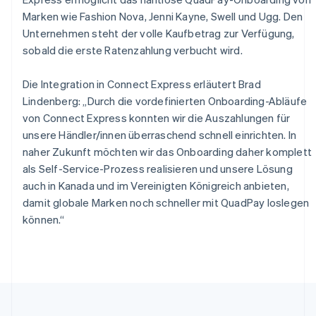
English
简体中文
Slowakei
Marken wie Fashion Nova, Jenni Kayne, Swell und Ugg. Den
English
Unternehmen steht der volle Kaufbetrag zur Verfügung,
Slowenien
sobald die erste Ratenzahlung verbucht wird.
English
Italiano
Sonderverwaltungsregion Hongkong,
Die Integration in Connect Express erläutert Brad
China
Lindenberg: „Durch die vordefinierten Onboarding-Abläufe
English
简体中文
von Connect Express konnten wir die Auszahlungen für
Spanien
unsere Händler/innen überraschend schnell einrichten. In
Español
English
Thailand
naher Zukunft möchten wir das Onboarding daher komplett
ไทย
English
als Self-Service-Prozess realisieren und unsere Lösung
Tschechische Republik
auch in Kanada und im Vereinigten Königreich anbieten,
English
damit globale Marken noch schneller mit QuadPay loslegen
Ungarn
können.“
English
Vereinigte Arabische Emirate
English
Vereinigte Staaten
English
Español
简体中文
Vereinigtes Königreich
English