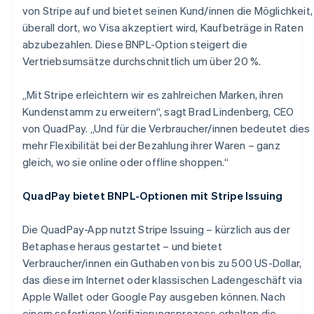
von Stripe auf und bietet seinen Kund/innen die Möglichkeit,
überall dort, wo Visa akzeptiert wird, Kaufbeträge in Raten
abzubezahlen. Diese BNPL-Option steigert die
Vertriebsumsätze durchschnittlich um über 20 %.
„Mit Stripe erleichtern wir es zahlreichen Marken, ihren
Kundenstamm zu erweitern“, sagt Brad Lindenberg, CEO
von QuadPay. „Und für die Verbraucher/innen bedeutet dies
mehr Flexibilität bei der Bezahlung ihrer Waren – ganz
gleich, wo sie online oder offline shoppen.“
QuadPay bietet BNPL-Optionen mit Stripe Issuing
Die QuadPay-App nutzt Stripe Issuing – kürzlich aus der
Betaphase heraus gestartet – und bietet
Verbraucher/innen ein Guthaben von bis zu 500 US-Dollar,
Australien
das diese im Internet oder klassischen Ladengeschäft via
English
Apple Wallet oder Google Pay ausgeben können. Nach
Belgien
einem sofortigen Verifizierungsprozess erhalten die