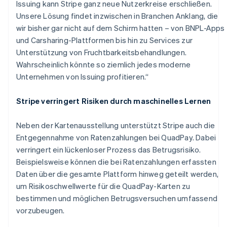
Issuing kann Stripe ganz neue Nutzerkreise erschließen.
English
Irland
Unsere Lösung findet inzwischen in Branchen Anklang, die
English
wir bisher gar nicht auf dem Schirm hatten – von BNPL-Apps
Italien
und Carsharing-Plattformen bis hin zu Services zur
Italiano
English
Unterstützung von Fruchtbarkeitsbehandlungen.
Japan
Wahrscheinlich könnte so ziemlich jedes moderne
日本語
English
Kanada
Unternehmen von Issuing profitieren.“
English
Français
Kroatien
Stripe verringert Risiken durch maschinelles Lernen
English
Italiano
Lettland
Neben der Kartenausstellung unterstützt Stripe auch die
English
Liechtenstein
Entgegennahme von Ratenzahlungen bei QuadPay. Dabei
Deutsch
English
verringert ein lückenloser Prozess das Betrugsrisiko.
Litauen
Beispielsweise können die bei Ratenzahlungen erfassten
English
Daten über die gesamte Plattform hinweg geteilt werden,
Luxemburg
um Risikoschwellwerte für die QuadPay-Karten zu
Français
Deutsch
English
Malaysia
bestimmen und möglichen Betrugsversuchen umfassend
English
简体中文
vorzubeugen.
Malta