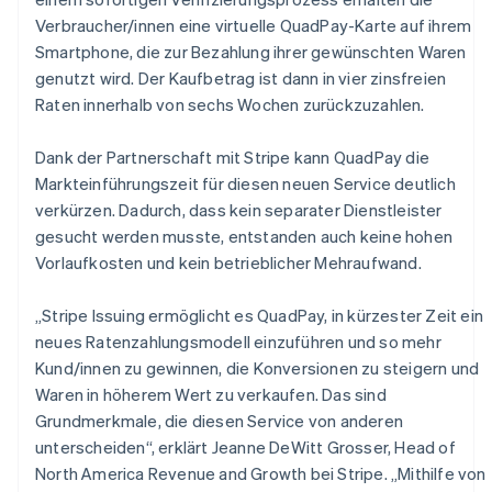
Nederlands
Français
Deutsch
English
Verbraucher/innen eine virtuelle QuadPay-Karte auf ihrem
Brasilien
Smartphone, die zur Bezahlung ihrer gewünschten Waren
Português
English
Bulgarien
genutzt wird. Der Kaufbetrag ist dann in vier zinsfreien
English
Raten innerhalb von sechs Wochen zurückzuzahlen.
Dänemark
English
Dank der Partnerschaft mit Stripe kann QuadPay die
Deutschland
Markteinführungszeit für diesen neuen Service deutlich
Deutsch
English
Estland
verkürzen. Dadurch, dass kein separater Dienstleister
English
gesucht werden musste, entstanden auch keine hohen
Festlandchina
Vorlaufkosten und kein betrieblicher Mehraufwand.
简体中文
English
Finnland
„Stripe Issuing ermöglicht es QuadPay, in kürzester Zeit ein
English
Svenska
Frankreich
neues Ratenzahlungsmodell einzuführen und so mehr
Français
English
Kund/innen zu gewinnen, die Konversionen zu steigern und
Gibraltar
Waren in höherem Wert zu verkaufen. Das sind
English
Grundmerkmale, die diesen Service von anderen
Griechenland
unterscheiden“, erklärt Jeanne DeWitt Grosser, Head of
English
North America Revenue and Growth bei Stripe. „Mithilfe von
Indien