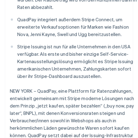
Betrugsprävention
Ecosystem
Raten abbezahlt.
Atlas
Start-up-Gründung
Partner
QuadPay integriert außerdem Stripe Connect, um
Stripe App-Marktplatz
Climate
erweiterte Verkaufsoptionen für Marken wie Fashion
CO₂-Entnahme
Nova, Jenni Kayne, Swell und Ugg bereitzustellen.
Stripe Issuing ist nun für alle Unternehmen in den USA
verfügbar. Als erste und bisher einzige Self-Service-
Kartenausstellungslösung ermöglicht es Stripe Issuing
Stripe-Sessions 2026
amerikanischen Unternehmen, Zahlungskarten sofort
Erfahren Sie, wie Stripe Lösungen für die Wirtschaft
über ihr Stripe-Dashboard auszustellen.
Jetzt ansehen
NEW YORK – QuadPay, eine Plattform für Ratenzahlungen,
entwickelt gemeinsam mit Stripe moderne Lösungen nach
dem Prinzip „jetzt kaufen, später bezahlen“ („buy now, pay
later“, BNPL), mit denen Konversionsraten steigen und
Verbraucher/innen sowohl in Webshops als auch in
herkömmlichen Läden gewünschte Waren sofort kaufen
können. QuadPay setzt dabei auf der Issuing-Infrastruktur