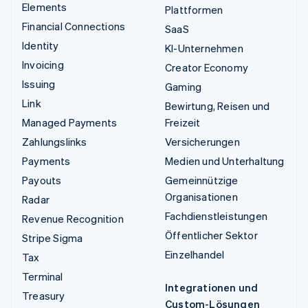
Elements
Plattformen
Financial Connections
SaaS
Identity
KI-Unternehmen
Invoicing
Creator Economy
Issuing
Gaming
Link
Bewirtung, Reisen und
Managed Payments
Freizeit
Zahlungslinks
Versicherungen
Payments
Medien und Unterhaltung
Payouts
Gemeinnützige
Organisationen
Radar
Fachdienstleistungen
Revenue Recognition
Öffentlicher Sektor
Stripe Sigma
Einzelhandel
Tax
Terminal
Integrationen und
Treasury
Custom-Lösungen