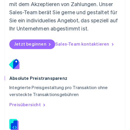
Deutsch
English
mit dem Akzeptieren von Zahlungen. Unser
Polen
Sales-Team berät Sie gerne und gestaltet für
English
Portugal
Sie ein individuelles Angebot, das speziell auf
Português
English
Ihr Unternehmen abgestimmt ist.
Rumänien
English
Schweden
Jetzt beginnen
Sales-Team kontaktieren
Svenska
English
Schweiz
Deutsch
Français
Italiano
English
Singapur
English
简体中文
Slowakei
Absolute Preistransparenz
English
Integrierte Preisgestaltung pro Transaktion ohne
Slowenien
versteckte Transaktionsgebühren
English
Italiano
Sonderverwaltungsregion Hongkong,
Preisübersicht
China
English
简体中文
Spanien
Español
English