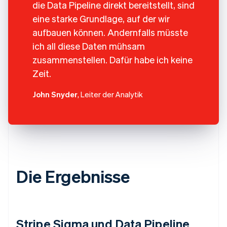
die Data Pipeline direkt bereitstellt, sind
eine starke Grundlage, auf der wir
aufbauen können. Andernfalls müsste
ich all diese Daten mühsam
zusammenstellen. Dafür habe ich keine
Zeit.
John Snyder
, Leiter der Analytik
Die Ergebnisse
Stripe Sigma und Data Pipeline