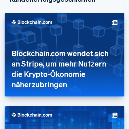
English
Festlandchina
简体中文
English
Finnland
English
Svenska
Frankreich
Français
English
Gibraltar
English
Blockchain.com wendet sich
Griechenland
English
an Stripe, um mehr Nutzern
Indien
die Krypto-Ökonomie
English
Irland
näherzubringen
English
Italien
Italiano
English
Japan
日本語
English
Kanada
English
Français
Kroatien