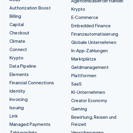
Agentenbasierter Handel
Authorization Boost
Krypto
Billing
E-Commerce
Capital
Embedded Finance
Checkout
Finanzautomatisierung
Climate
Globale Unternehmen
Connect
In-App-Zahlungen
Krypto
Marktplätze
Data Pipeline
Geldmanagement
Elements
Plattformen
Financial Connections
SaaS
Identity
KI-Unternehmen
Invoicing
Creator Economy
Issuing
Gaming
Link
Bewirtung, Reisen und
Managed Payments
Freizeit
Zahlungslinks
Versicherungen