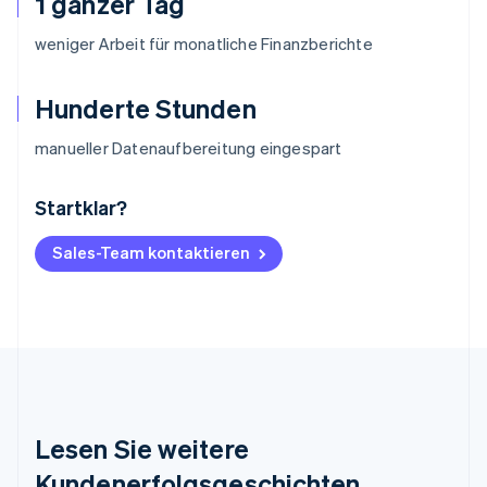
1 ganzer Tag
weniger Arbeit für monatliche Finanzberichte
Hunderte Stunden
manueller Datenaufbereitung eingespart
Startklar?
Australien
English
Belgien
Sales-Team kontaktieren
Nederlands
Français
Deutsch
English
Brasilien
Português
English
Bulgarien
English
Dänemark
English
Deutschland
Lesen Sie weitere
Deutsch
English
Estland
Kundenerfolgsgeschichten