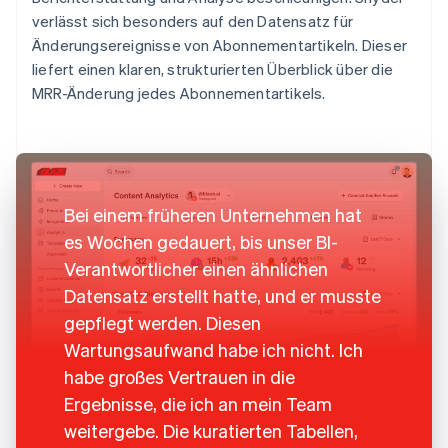
verlässt sich besonders auf den Datensatz für
Änderungsereignisse von Abonnementartikeln. Dieser
liefert einen klaren, strukturierten Überblick über die
MRR-Änderung jedes Abonnementartikels.
Bei einem früheren Unternehmen hat
es Wochen gedauert, bis unser BI-
Verantwortlicher einen ähnlichen
Datensatz erstellt hatte, und er musste
gepflegt werden. Diesen
Wartungsaufwand habe ich nicht. Ich
habe großes Vertrauen in die
Ergebnisse, die ich an mein Team
weitergebe. Die kuratierten Tabellen,