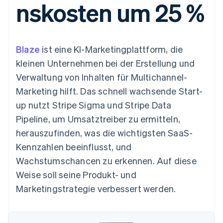
nskosten um 25 %
Data Pipeline
Geldmanagement
Marktplatz auf
Zugriff auf mehr als
Datensynchronisierung
Produkt-Roadmap
Plattformen
Grundlagen der
125
Stripe Sessions
SaaS
Abonnementverwaltung
Terminal
Karriere
Zahlungen vor Ort
Newsroom
So setzen Sie
Blaze
ist eine KI-Marketingplattform, die
Authorization
Stripe Press
nutzungsbasierte
Boost
Abrechnung um
kleinen Unternehmen bei der Erstellung und
Nach Branche
Optimierung der
Stablecoin-gestützte
Verwaltung von Inhalten für Multichannel-
Autorisierungsraten
Karten ausgeben: So
Link
KI-Unternehmen
Kontakt
geht´s
Marketing hilft. Das schnell wachsende Start-
Beschleunigter
Creator Economy
Bereitstellung und
up nutzt Stripe Sigma und Stripe Data
Bezahlvorgang
Gaming
Verwaltung von
Sales-Team
Financial
Bewirtung, Reisen und
Diensten mit Agenten
kontaktieren
Pipeline, um Umsatztreiber zu ermitteln,
Connections
Freizeit
Partner werden
Verbundene
Versicherungen
herauszufinden, was die wichtigsten SaaS-
Medien und
Finanzdaten
Kennzahlen beeinflusst, und
Unterhaltung
Ressourcen
Gemeinnützige
Wachstumschancen zu erkennen. Auf diese
Organisationen
Weise soll seine Produkt- und
Fachdienstleistungen
App-Integrationen
Mehr
Öffentlicher Sektor
Code-Beispiele
Marketingstrategie verbessert werden.
Product roadmap
Einzelhandel
Entwickler-Blog
Ausblick
API-Status
Radar