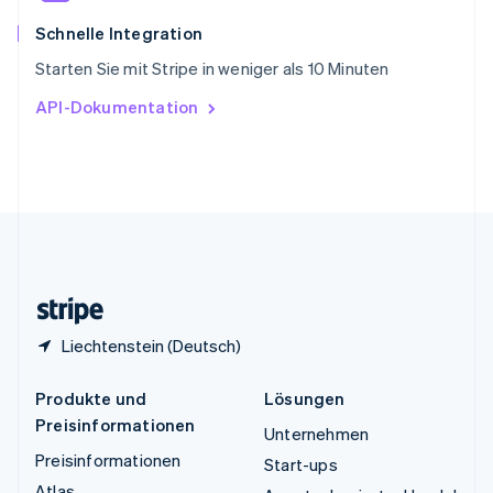
Thailand
ไทย
English
Schnelle Integration
Tschechische Republik
Starten Sie mit Stripe in weniger als 10 Minuten
English
Ungarn
API-Dokumentation
English
Vereinigte Arabische Emirate
English
Vereinigte Staaten
English
Español
简体中文
Vereinigtes Königreich
English
Zypern
English
Liechtenstein (Deutsch)
Produkte und
Lösungen
Preisinformationen
Unternehmen
Preisinformationen
Start-ups
Atlas