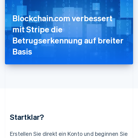
English
Italiano
Lettland
English
Blockchain.com verbessert
Liechtenstein
Deutsch
English
mit Stripe die
Litauen
Betrugserkennung auf breiter
English
Luxemburg
Basis
Français
Deutsch
English
Malaysia
English
简体中文
Malta
English
Mexiko
Español
English
Neuseeland
English
Niederlande
Nederlands
English
Startklar?
Norwegen
English
Österreich
Erstellen Sie direkt ein Konto und beginnen Sie