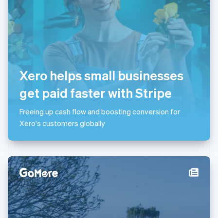
Luxemburg
Français
Deutsch
English
Maleisië
English
简体中文
Malta
English
Mexico
Xero helps small businesses
Español
English
Nederland
get paid faster with Stripe
Nederlands
English
Nieuw-Zeeland
Freeing up cash flow and boosting conversion for
English
Noorwegen
Xero's customers globally
English
Oostenrijk
Deutsch
English
Polen
English
Portugal
Português
English
Roemenië
English