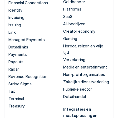
Geldbeheer
Financial Connections
Platforms
Identity
SaaS
Invoicing
AI-bedrijven
Issuing
Creator economy
Link
Gaming
Managed Payments
Horeca, reizen en vrije
Betaallinks
tijd
Payments
Verzekering
Payouts
Media en entertainment
Radar
Non-profitorganisaties
Revenue Recognition
Zakelijke dienstverlening
Stripe Sigma
Publieke sector
Tax
Detailhandel
Terminal
Treasury
Integraties en
maatoplossingen