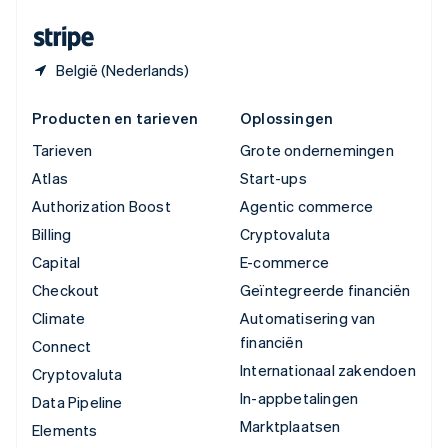
Zwitserland
Deutsch
Français
Italiano
English
België (Nederlands)
Producten en tarieven
Oplossingen
Tarieven
Grote ondernemingen
Atlas
Start-ups
Authorization Boost
Agentic commerce
Billing
Cryptovaluta
Capital
E-commerce
Checkout
Geïntegreerde financiën
Climate
Automatisering van
financiën
Connect
Internationaal zakendoen
Cryptovaluta
In-appbetalingen
Data Pipeline
Marktplaatsen
Elements