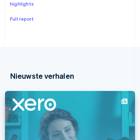
Griekenland
highlights
English
Hongarije
Full report
English
Hongkong SAR, China
English
简体中文
Ierland
English
India
English
Italië
Italiano
English
Nieuwste verhalen
Japan
日本語
English
Kroatië
English
Italiano
Letland
English
Liechtenstein
Deutsch
English
Litouwen
English