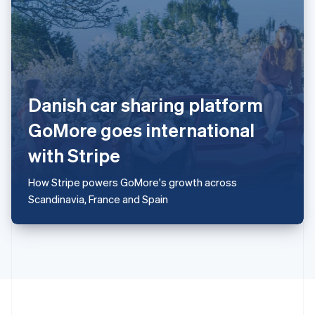
Singapore
English
简体中文
Slovenië
English
Italiano
Slowakije
English
Spanje
Danish car sharing platform
Español
English
Thailand
GoMore goes international
ไทย
English
Tsjechië
with Stripe
English
Vasteland van China
How Stripe powers GoMore's growth across
简体中文
English
Scandinavia, France and Spain
Verenigd Koninkrijk
English
Verenigde Arabische Emiraten
English
Verenigde Staten
English
Español
简体中文
Zweden
Svenska
English