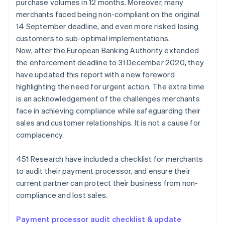
purchase volumes in 12 months. Moreover, many
België
Oprichting van een start-up
merchants faced being non-compliant on the original
Nederlands
Français
Deutsch
English
Climate
Brazilië
Ecosysteem
14 September deadline, and even more risked losing
CO₂-verwijdering
Português
English
customers to sub-optimal implementations.
Bulgarije
Partners
Identity
Now, after the European Banking Authority extended
Stripe App Marketplace
English
Online identiteitsverificatie
the enforcement deadline to 31 December 2020, they
Canada
have updated this report with a new foreword
English
Français
Cyprus
highlighting the need for urgent action. The extra time
English
is an acknowledgement of the challenges merchants
Denemarken
face in achieving compliance while safeguarding their
Stripe Sessions 2026
English
sales and customer relationships. It is not a cause for
Duitsland
Ontdek hoe Stripe de economische infrastructuu
complacency.
Nu bekijken
Deutsch
English
Estland
English
451 Research have included a checklist for merchants
Finland
to audit their payment processor, and ensure their
English
Svenska
current partner can protect their business from non-
Frankrijk
compliance and lost sales.
Français
English
Gibraltar
English
Payment processor audit checklist & update