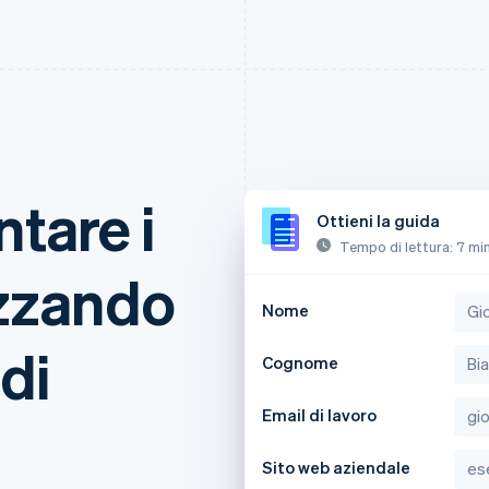
tare i
Ottieni la guida
Tempo di lettura: 7 mi
izzando
Nome
 di
Cognome
Email di lavoro
Sito web aziendale