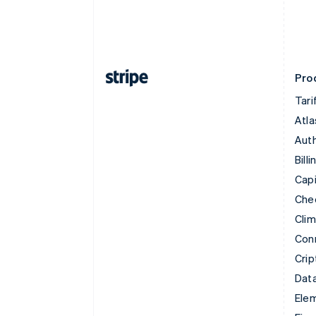
Prod
Tari
Atla
Auth
Billi
Capi
Che
Cli
Con
Crip
Data
Ele