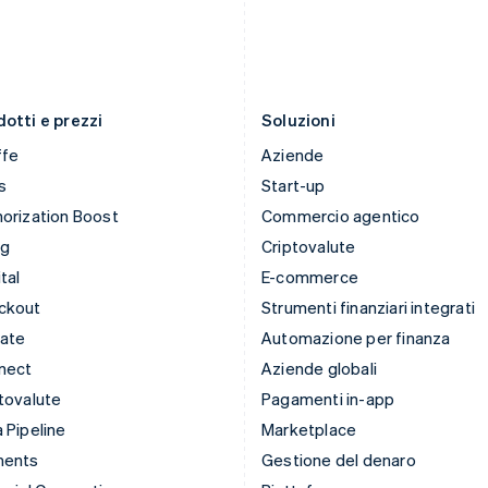
otti e prezzi
Soluzioni
ffe
Aziende
s
Start-up
orization Boost
Commercio agentico
ng
Criptovalute
tal
E-commerce
ckout
Strumenti finanziari integrati
mate
Automazione per finanza
nect
Aziende globali
tovalute
Pagamenti in-app
 Pipeline
Marketplace
ments
Gestione del denaro