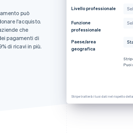
Livello professionale
agamento può
donare l'acquisto.
Funzione
 aziende che
professionale
 dei pagamenti di
Paese/area
% di ricavi in più.
geografica
Strip
Puoi 
Stripe tratterà i tuoi dati nel rispetto del