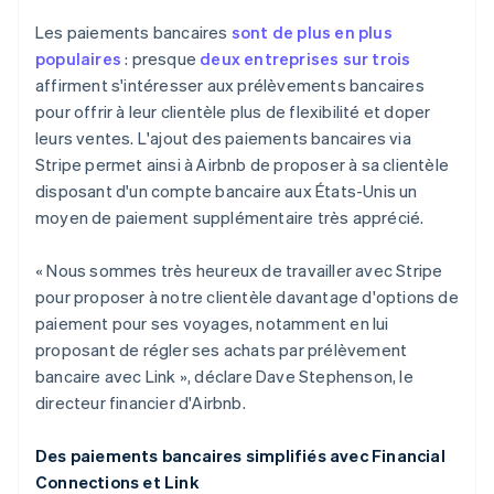
France
Français
English
Les paiements bancaires
sont de plus en plus
Gibraltar
populaires
: presque
deux entreprises sur trois
English
affirment s'intéresser aux prélèvements bancaires
Grèce
pour offrir à leur clientèle plus de flexibilité et doper
English
Hongrie
leurs ventes. L'ajout des paiements bancaires via
English
Stripe permet ainsi à Airbnb de proposer à sa clientèle
Inde
disposant d'un compte bancaire aux États-Unis un
English
moyen de paiement supplémentaire très apprécié.
Irlande
English
Italie
« Nous sommes très heureux de travailler avec Stripe
Italiano
English
pour proposer à notre clientèle davantage d'options de
Japon
paiement pour ses voyages, notamment en lui
日本語
English
proposant de régler ses achats par prélèvement
Lettonie
bancaire avec Link », déclare Dave Stephenson, le
English
directeur financier d'Airbnb.
Liechtenstein
Deutsch
English
Lituanie
Des paiements bancaires simplifiés avec Financial
English
Connections et Link