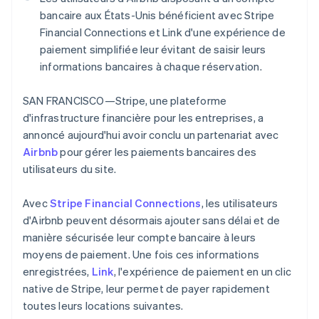
Bulgarie
Découvrez les prochaines évolutions
Commerce en ligne
bancaire aux États-Unis bénéficient avec Stripe
English
Radar
Canada
Financial Connections et Link d'une expérience de
Prévention de la fraude
English
Français
paiement simplifiée leur évitant de saisir leurs
Chine continentale
Écosystème
Atlas
informations bancaires à chaque réservation.
简体中文
English
Constitution de start-up
Chypre
Partenaires
SAN FRANCISCO—Stripe, une plateforme
Climate
Stripe App Marketplace
English
Élimination du carbone
Croatie
d'infrastructure financière pour les entreprises, a
English
Italiano
annoncé aujourd'hui avoir conclu un partenariat avec
Identity
Danemark
Vérification de l'identité
Airbnb
pour gérer les paiements bancaires des
English
utilisateurs du site.
Émirats arabes unis
English
Avec
Stripe Financial Connections
, les utilisateurs
Espagne
d'Airbnb peuvent désormais ajouter sans délai et de
Español
English
Stripe Sessions 2026
Estonie
manière sécurisée leur compte bancaire à leurs
Découvrez comment Stripe construit l’infrastructure écono
English
moyens de paiement. Une fois ces informations
Regarder la vidéo
États-Unis
enregistrées,
Link
, l'expérience de paiement en un clic
English
Español
简体中文
native de Stripe, leur permet de payer rapidement
Finlande
toutes leurs locations suivantes.
English
Svenska