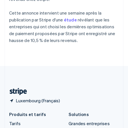
Roumanie
English
Royaume-Uni
Cette annonce intervient une semaine après la
English
publication par Stripe d'une
étude
révélant que les
Singapour
entreprises qui ont choisi les dernières optimisations
English
简体中文
de paiement proposées par Stripe ont enregistré une
Slovaquie
hausse de 10,5 % de leurs revenus.
English
Slovénie
English
Italiano
Suède
Svenska
English
Suisse
Deutsch
Français
Italiano
English
Thaïlande
ไทย
English
Luxembourg (Français)
Produits et tarifs
Solutions
Tarifs
Grandes entreprises