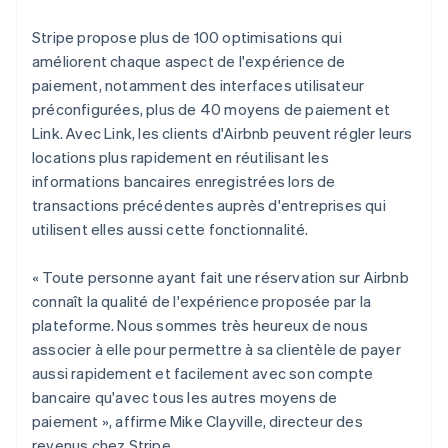
Luxembourg
Français
Deutsch
English
Stripe propose plus de 100 optimisations qui
Malaisie
améliorent chaque aspect de l'expérience de
English
简体中文
Malte
paiement, notamment des interfaces utilisateur
English
préconfigurées, plus de 40 moyens de paiement et
Mexique
Link. Avec Link, les clients d'Airbnb peuvent régler leurs
Español
English
locations plus rapidement en réutilisant les
Norvège
informations bancaires enregistrées lors de
English
Nouvelle-Zélande
transactions précédentes auprès d'entreprises qui
English
utilisent elles aussi cette fonctionnalité.
Pays-Bas
Nederlands
English
« Toute personne ayant fait une réservation sur Airbnb
Pologne
connaît la qualité de l'expérience proposée par la
English
Portugal
plateforme. Nous sommes très heureux de nous
Português
English
associer à elle pour permettre à sa clientèle de payer
R.A.S. de Hong Kong, Chine
aussi rapidement et facilement avec son compte
English
简体中文
bancaire qu'avec tous les autres moyens de
République tchèque
paiement », affirme Mike Clayville, directeur des
English
revenus chez Stripe.