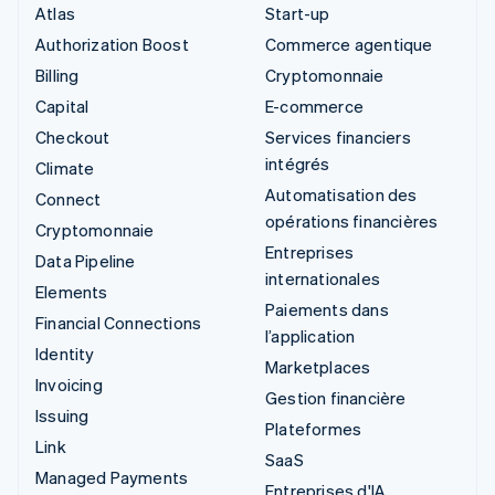
Atlas
Start-up
Authorization Boost
Commerce agentique
Billing
Cryptomonnaie
Capital
E-commerce
Checkout
Services financiers
intégrés
Climate
Automatisation des
Connect
opérations financières
Cryptomonnaie
Entreprises
Data Pipeline
internationales
Elements
Paiements dans
Financial Connections
l’application
Identity
Marketplaces
Invoicing
Gestion financière
Issuing
Plateformes
Link
SaaS
Managed Payments
Entreprises d'IA