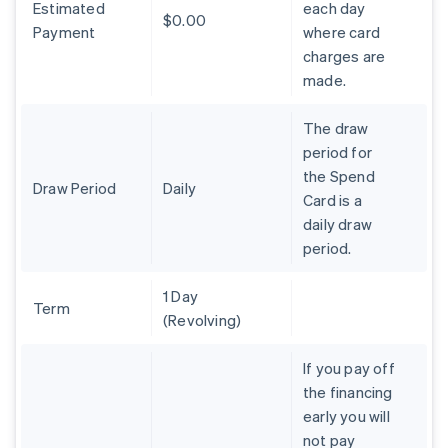
Estimated
each day
Autriche
$0.00
Payment
where card
Deutsch
English
charges are
Belgique
made.
Nederlands
Français
Deutsch
English
Brésil
Português
English
The draw
Bulgarie
period for
English
the Spend
Canada
Draw Period
Daily
Card is a
English
Français
Chine continentale
daily draw
简体中文
English
period.
Chypre
English
1 Day
Croatie
Term
(Revolving)
English
Italiano
Danemark
English
If you pay off
Émirats arabes unis
the financing
English
early you will
Espagne
not pay
Español
English