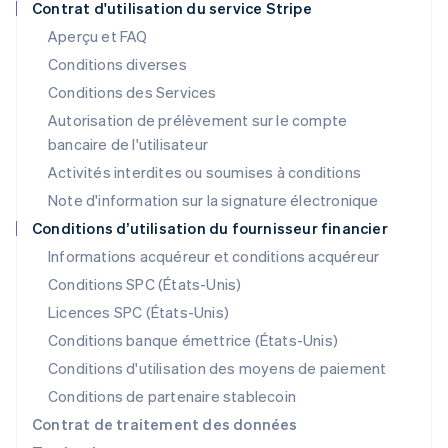
Contrat d'utilisation du service Stripe
Lettonie
Aperçu et FAQ
English
Liechtenstein
Conditions diverses
Deutsch
English
Conditions des Services
Lituanie
Autorisation de prélèvement sur le compte
English
Luxembourg
bancaire de l'utilisateur
Français
Deutsch
English
Activités interdites ou soumises à conditions
Malaisie
Note d'information sur la signature électronique
English
简体中文
Malte
Conditions d’utilisation du fournisseur financier
English
Informations acquéreur et conditions acquéreur
Mexique
Español
English
Conditions SPC (États-Unis)
Norvège
Licences SPC (États-Unis)
English
Nouvelle-Zélande
Conditions banque émettrice (États-Unis)
English
Conditions d'utilisation des moyens de paiement
Pays-Bas
Conditions de partenaire stablecoin
Nederlands
English
Pologne
Contrat de traitement des données
English