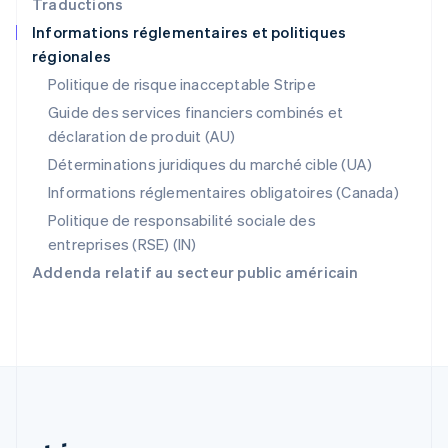
Traductions
Portugal
Informations réglementaires et politiques
Português
English
régionales
R.A.S. de Hong Kong, Chine
English
简体中文
Politique de risque inacceptable Stripe
République tchèque
Guide des services financiers combinés et
English
déclaration de produit (AU)
Roumanie
English
Déterminations juridiques du marché cible (UA)
Royaume-Uni
Informations réglementaires obligatoires (Canada)
English
Singapour
Politique de responsabilité sociale des
English
简体中文
entreprises (RSE) (IN)
Slovaquie
Addenda relatif au secteur public américain
English
Slovénie
English
Italiano
Suède
Svenska
English
Suisse
Deutsch
Français
Italiano
English
Thaïlande
ไทย
English