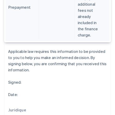
additional
Estonie
Prepayment
fees not
English
États-Unis
already
English
Español
简体中文
included in
Finlande
the finance
English
Svenska
charge.
France
Français
English
Gibraltar
Applicable law requires this information to be provided
English
Grèce
to you to help you make an informed decision. By
English
signing below, you are confirming that you received this
Hongrie
information.
English
Inde
Signed:
English
Irlande
English
Date:
Italie
Italiano
English
Japon
Juridique
日本語
English