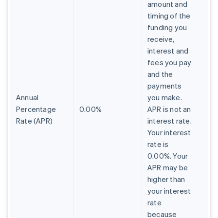
amount and
timing of the
funding you
receive,
interest and
fees you pay
and the
payments
Annual
you make.
Percentage
0.00%
APR is not an
Rate (APR)
interest rate.
Your interest
rate is
0.00%. Your
APR may be
higher than
your interest
rate
because