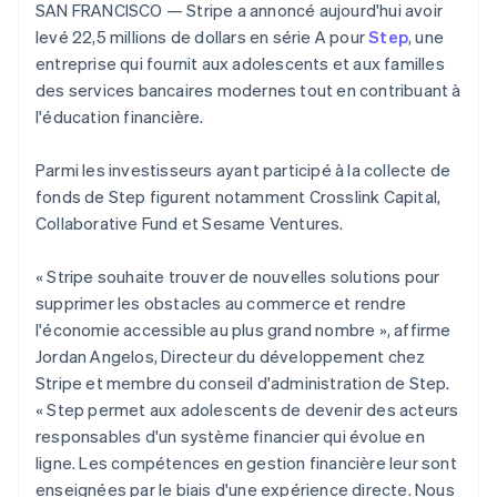
UI flexibles
Recognition
SAN FRANCISCO — Stripe a annoncé aujourd'hui avoir
English
简体中文
l’application
Gérer des
Moyens de
Comptabilité
Entreprise
Malte
levé 22,5 millions de dollars en série A pour
Marketplaces
abonnements
Step
, une
paiement
automatisée
Gestion financière
Proposer une
English
entreprise qui fournit aux adolescents et aux familles
Accès à plus
Stripe Sigma
Feuille de route
Plateformes
facturation à l'usage
Mexique
de 125
Rapports
des services bancaires modernes tout en contribuant à
produits
SaaS
Émettre des cartes
Español
English
Terminal
personnalisés
Sessions : conférence
l'éducation financière.
bancaires adossées à
Norvège
Paiements en
Data Pipeline
annuelle
des stablecoins
English
personne
Synchronisation
Carrières
Fournir et gérer des
Nouvelle-Zélande
Parmi les investisseurs ayant participé à la collecte de
Authorization
des données
Communiqués de
services avec des
Par secteur
Boost
presse
English
fonds de Step figurent notamment Crosslink Capital,
agents
Acceptation
Stripe Press
Pays-Bas
Collaborative Fund et Sesame Ventures.
optimisée
Entreprises d'IA
Nederlands
English
Link
Économie des
Pologne
Paiements
créateurs
« Stripe souhaite trouver de nouvelles solutions pour
English
Ressources
Jeux
accélérés
Contact
Portugal
supprimer les obstacles au commerce et rendre
Hôtellerie, voyages et
Financial
Português
English
l'économie accessible au plus grand nombre », affirme
loisirs
Intégrations
Connections
Contacter notre équipe
Assurance
d'applications
Comptes
R.A.S. de Hong Kong, Chine
Jordan Angelos, Directeur du développement chez
Médias et
Exemples de code
financiers
Devenir partenaire
English
简体中文
Stripe et membre du conseil d'administration de Step.
divertissements
Blog des développeurs
associés
République tchèque
« Step permet aux adolescents de devenir des acteurs
Organisations à but
English
non lucratif
État de l'API
responsables d'un système financier qui évolue en
Roumanie
Services aux
ligne. Les compétences en gestion financière leur sont
English
Plus
entreprises
Royaume-Uni
enseignées par le biais d'une expérience directe. Nous
Product roadmap
Secteur public