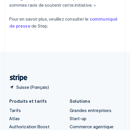
Découvrez les prochaines évolutions
Commerce en ligne
English
sommes ravis de soutenir cette initiative. »
Singapour
Radar
English
简体中文
Prévention de la fraude
Pour en savoir plus, veuillez consulter le
communiqué
Slovaquie
Écosystème
de presse
de Step.
Atlas
English
Constitution de start-up
Slovénie
Partenaires
English
Italiano
Climate
Stripe App Marketplace
Suède
Élimination du carbone
Svenska
English
Identity
Suisse
Vérification de l'identité
Deutsch
Français
Italiano
English
Thaïlande
ไทย
English
Suisse (Français)
Stripe Sessions 2026
Découvrez comment Stripe construit l’infrastructure écono
Produits et tarifs
Solutions
Regarder la vidéo
Tarifs
Grandes entreprises
Atlas
Start-up
Authorization Boost
Commerce agentique