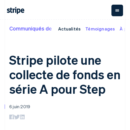
English
Grèce
English
Hongrie
English
Communiqués de presse
Actualités
Témoignages
À pr
Par type d'entreprise
Documentation
Formation
Paiements
Revenus
Gestion
Inde
financière
English
Grandes entreprises
Documentation Stripe
Blog
Irlande
Payments
Billing
Start-up
Documentation de l'API
Témoignages de nos
Paiements en
Revenus
English
Global
clients
Stripe pilote une
Italie
ligne
récurrents
Payouts
Bibliothèques et SDK
Guides
Managed
Metronome
Virements à
Stripe Apps
Italiano
English
Payments
Facturation à
des tiers
Japon
collecte de fonds en
Par cas d'usage
Solution pour
l’usage
Crypto
日本語
English
commerçant
Abonnements
Wallet, émission
Service de support
Lettonie
Commerce agentique
officiel
Payment links
Gestion des
de stablecoins
série A pour Step
Guides
Cryptomonnaies
English
abonnements
et
Rampe d'accès
E-commerce
Obtenir de l’aide
Liechtenstein
Paiement en
Invoicing
à la
infrastructure
Services financiers
Accepter les paiements
Offres d’assistance
no-code
Ponctuel ou
Deutsch
English
cryptomonnaie
de cartes
intégrés
en ligne
gérées
Checkout
Lituanie
récurrent
6 juin 2019
Automatisation des
Mettre en place un
Services aux
Interfaces de
Achats de
Tax
English
finances
système de paiement
entreprises
paiement
Automatisation
cryptomonnaie
Luxembourg
Entreprises
prédéfini
prêtes à
Elements
des taxes
intégrables
Français
Deutsch
English
internationales
Création de plateforme
Composants
l’emploi
Revenue
Malaisie
Paiements dans
ou de marketplace