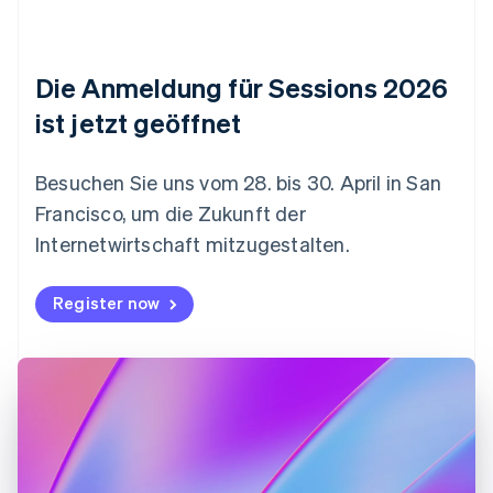
Deutschland
Deutsch
English
Estland
Die Anmeldung für Sessions 2026
English
Festlandchina
ist jetzt geöffnet
简体中文
English
Finnland
English
Svenska
Besuchen Sie uns vom 28. bis 30. April in San
Frankreich
Francisco, um die Zukunft der
Français
English
Gibraltar
Internetwirtschaft mitzugestalten.
English
Griechenland
Register now
English
Indien
English
Irland
English
Italien
Italiano
English
Japan
日本語
English