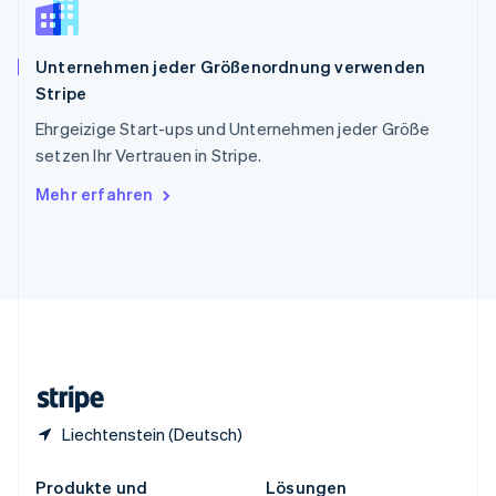
China
English
简体中文
Spanien
Unternehmen jeder Größenordnung verwenden
Español
English
Stripe
Thailand
ไทย
English
Ehrgeizige Start-ups und Unternehmen jeder Größe
Tschechische Republik
setzen Ihr Vertrauen in Stripe.
English
Ungarn
Mehr erfahren
English
Vereinigte Arabische Emirate
English
Vereinigte Staaten
English
Español
简体中文
Vereinigtes Königreich
English
Zypern
English
Liechtenstein (Deutsch)
Produkte und
Lösungen