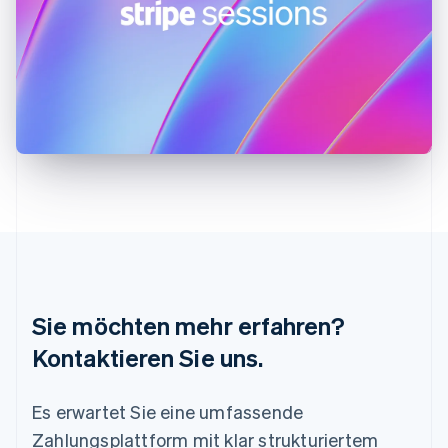
Kanada
English
Français
Kroatien
English
Italiano
Lettland
English
Liechtenstein
Deutsch
English
Litauen
English
Luxemburg
Français
Deutsch
English
Malaysia
English
简体中文
Malta
Sie möchten mehr erfahren?
English
Mexiko
Kontaktieren Sie uns.
Español
English
Neuseeland
Es erwartet Sie eine umfassende
English
Niederlande
Zahlungsplattform mit klar strukturiertem
Nederlands
English