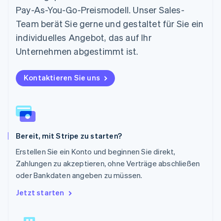
Pay-As-You-Go-Preismodell. Unser Sales-
Norwegen
English
Team berät Sie gerne und gestaltet für Sie ein
Österreich
individuelles Angebot, das auf Ihr
Deutsch
English
Polen
Unternehmen abgestimmt ist.
English
Portugal
Kontaktieren Sie uns
Português
English
Rumänien
English
Schweden
Svenska
English
Schweiz
Bereit, mit Stripe zu starten?
Deutsch
Français
Italiano
English
Singapur
Erstellen Sie ein Konto und beginnen Sie direkt,
English
简体中文
Zahlungen zu akzeptieren, ohne Verträge abschließen
Slowakei
oder Bankdaten angeben zu müssen.
English
Slowenien
Jetzt starten
English
Italiano
Sonderverwaltungsregion Hongkong,