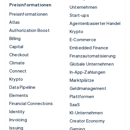
Preisinformationen
Unternehmen
Preisinformationen
Start-ups
Atlas
Agentenbasierter Handel
Authorization Boost
Krypto
Billing
E-Commerce
Capital
Embedded Finance
Checkout
Finanzautomatisierung
Climate
Globale Unternehmen
Connect
In-App-Zahlungen
Krypto
Marktplätze
Data Pipeline
Geldmanagement
Elements
Plattformen
Financial Connections
SaaS
Identity
KI-Unternehmen
Invoicing
Creator Economy
Issuing
Gaming