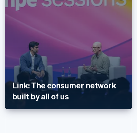
Australien
Link: The consumer network
English
Belgien
built by all of us
Nederlands
Français
Deutsch
English
Brasilien
Português
English
Bulgarien
English
Dänemark
English