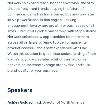
Betrugsprävention
Network to expand reach, boost conversion, and stay
Ecosystem
ahead of payment trends shaping the future of
Atlas
Start-up-Gründung
Partner
commerce. Klarna has transformed buy now, pay later
Stripe App-Marktplatz
into a powerful acquisition engine—driving
Climate
CO₂-Entnahme
engagement, loyalty, and growth for businesses of all
sizes. Through its global partnership with Stripe, Klarna
Network unlocks new opportunities for merchants
across all verticals, offering top performance, full
product access—and a new experience with Link.
Stripe-Sessions 2026
Watch this session to get a clear understanding of how
Erfahren Sie, wie Stripe Lösungen für die Wirtschaft
Klarna’s buy now, pay later solution can help drive
Jetzt ansehen
conversion, increase average order value, and build
brand loyalty for your business.
Speakers
Ashley Goldschmid
, Director of North America