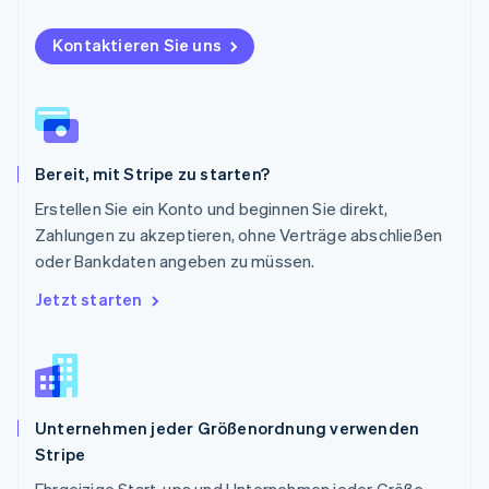
English
Portugal
Kontaktieren Sie uns
Português
English
Rumänien
English
Schweden
Svenska
English
Schweiz
Bereit, mit Stripe zu starten?
Deutsch
Français
Italiano
English
Singapur
Erstellen Sie ein Konto und beginnen Sie direkt,
English
简体中文
Zahlungen zu akzeptieren, ohne Verträge abschließen
Slowakei
oder Bankdaten angeben zu müssen.
English
Slowenien
Jetzt starten
English
Italiano
Sonderverwaltungsregion Hongkong,
China
English
简体中文
Spanien
Unternehmen jeder Größenordnung verwenden
Español
English
Stripe
Thailand
ไทย
English
Ehrgeizige Start-ups und Unternehmen jeder Größe