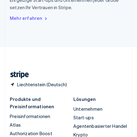
Tschechische Republik
setzen Ihr Vertrauen in Stripe.
English
Ungarn
Mehr erfahren
English
Vereinigte Arabische Emirate
English
Vereinigte Staaten
English
Español
简体中文
Vereinigtes Königreich
English
Zypern
English
Liechtenstein (Deutsch)
Produkte und
Lösungen
Preisinformationen
Unternehmen
Preisinformationen
Start-ups
Atlas
Agentenbasierter Handel
Authorization Boost
Krypto