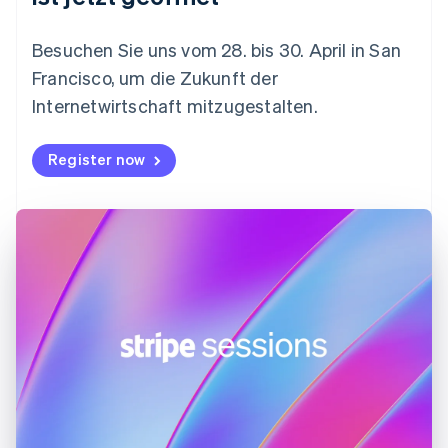
简体中文
English
Finnland
English
Svenska
Besuchen Sie uns vom 28. bis 30. April in San
Frankreich
Francisco, um die Zukunft der
Français
English
Gibraltar
Internetwirtschaft mitzugestalten.
English
Griechenland
Register now
English
Indien
English
Irland
English
Italien
Italiano
English
Japan
日本語
English
Kanada
English
Français
Kroatien
English
Italiano
Lettland