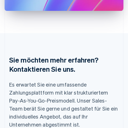
English
Liechtenstein
Deutsch
English
Litauen
English
Luxemburg
Français
Deutsch
English
Malaysia
English
简体中文
Malta
Sie möchten mehr erfahren?
English
Mexiko
Kontaktieren Sie uns.
Español
English
Neuseeland
Es erwartet Sie eine umfassende
English
Niederlande
Zahlungsplattform mit klar strukturiertem
Nederlands
English
Pay-As-You-Go-Preismodell. Unser Sales-
Norwegen
English
Team berät Sie gerne und gestaltet für Sie ein
Österreich
individuelles Angebot, das auf Ihr
Deutsch
English
Polen
Unternehmen abgestimmt ist.