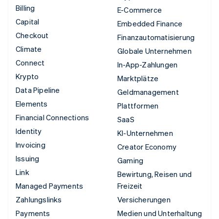
Billing
E-Commerce
Capital
Embedded Finance
Checkout
Finanzautomatisierung
Climate
Globale Unternehmen
Connect
In-App-Zahlungen
Krypto
Marktplätze
Data Pipeline
Geldmanagement
Elements
Plattformen
Financial Connections
SaaS
Identity
KI-Unternehmen
Invoicing
Creator Economy
Issuing
Gaming
Link
Bewirtung, Reisen und
Managed Payments
Freizeit
Zahlungslinks
Versicherungen
Payments
Medien und Unterhaltung