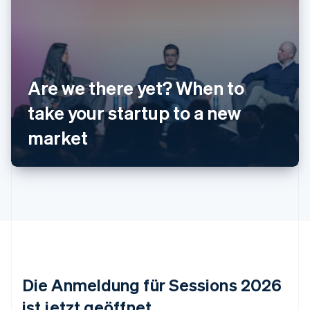
Are we there yet? When to
Australien
take your startup to a new
English
Belgien
market
Nederlands
Français
Deutsch
English
Brasilien
Português
English
Bulgarien
English
Dänemark
English
Deutschland
Deutsch
English
Estland
Die Anmeldung für Sessions 2026
English
Festlandchina
ist jetzt geöffnet