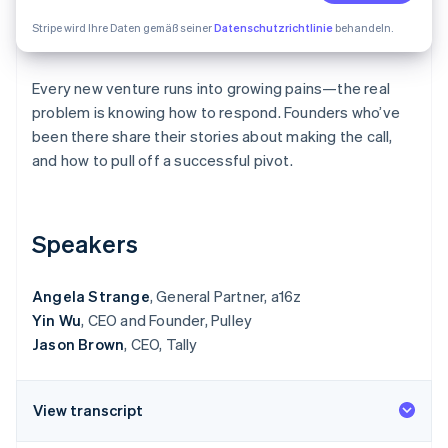
Betrugsprävention
Ecosystem
Stripe wird Ihre Daten gemäß seiner
Datenschutzrichtlinie
behandeln.
Atlas
Start-up-Gründung
Partner
Stripe App-Marktplatz
Climate
Every new venture runs into growing pains—the real
CO₂-Entnahme
problem is knowing how to respond. Founders who’ve
been there share their stories about making the call,
and how to pull off a successful pivot.
Stripe-Sessions 2026
Speakers
Erfahren Sie, wie Stripe Lösungen für die Wirtschaft
Jetzt ansehen
Angela Strange
, General Partner, a16z
Yin Wu
, CEO and Founder, Pulley
Jason Brown
, CEO, Tally
View transcript