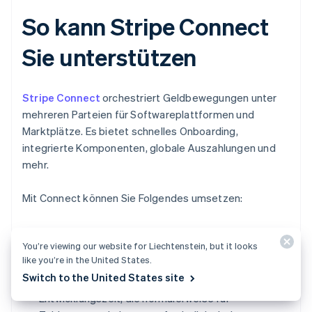
So kann Stripe Connect
Sie unterstützen
Stripe Connect
orchestriert Geldbewegungen unter
mehreren Parteien für Softwareplattformen und
Marktplätze. Es bietet schnelles Onboarding,
integrierte Komponenten, globale Auszahlungen und
mehr.
Mit Connect können Sie Folgendes umsetzen:
Markteinführung innerhalb weniger Wochen:
You’re viewing our website for Liechtenstein, but it looks
Nutzen Sie von Stripe gehostete oder integrierte
like you’re in the United States.
Funktionalität, um schneller live zu gehen.
Switch to the United States site
Vermeiden Sie die Vorlaufkosten und die
Entwicklungszeit, die normalerweise für