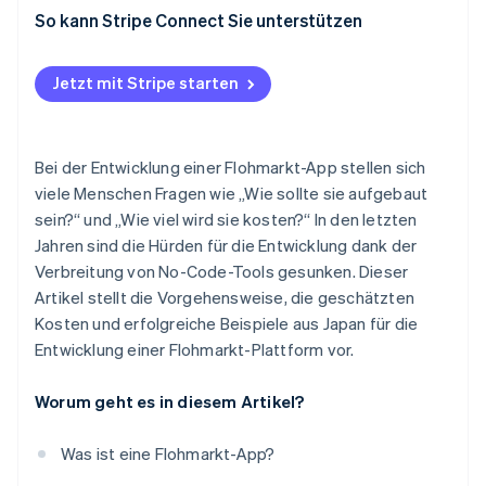
Schaffen Sie eine vertrauenswürdige Umgebung für
Mercari
So kann Stripe Connect Sie unterstützen
Betrieb und erweiterte Funktionen
sichere Transaktionen
SNKRDUNK
Fördern Sie die fortlaufende Nutzung
Jetzt mit Stripe starten
Rakuten Rakuma
Bei der Entwicklung einer Flohmarkt-App stellen sich
viele Menschen Fragen wie „Wie sollte sie aufgebaut
sein?“ und „Wie viel wird sie kosten?“ In den letzten
Jahren sind die Hürden für die Entwicklung dank der
Verbreitung von No-Code-Tools gesunken. Dieser
Artikel stellt die Vorgehensweise, die geschätzten
Kosten und erfolgreiche Beispiele aus Japan für die
Entwicklung einer Flohmarkt-Plattform vor.
Worum geht es in diesem Artikel?
Was ist eine Flohmarkt-App?