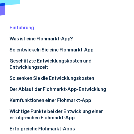
Betrugsprävention
Ecosystem
Atlas
Start-up-Gründung
Partner
Stripe App-Marktplatz
Climate
Einführung
CO₂-Entnahme
Was ist eine Flohmarkt-App?
So entwickeln Sie eine Flohmarkt-App
Entwicklung von Grund auf
Geschätzte Entwicklungskosten und
Stripe-Sessions 2026
Entwicklungszeit
Erfahren Sie, wie Stripe Lösungen für die Wirtschaft
No-Code-Entwicklung
Jetzt ansehen
So senken Sie die Entwicklungskosten
Nutzen Sie No-Code-Entwicklung
Der Ablauf der Flohmarkt-App-Entwicklung
Fangen Sie klein an
Richtung für Ihre Flohmarkt-App festlegen
Kernfunktionen einer Flohmarkt-App
Nutzen Sie Fördermittel
Wählen Sie die Entwicklungsmethode aus
Funktionen für Verkäufer/innen
Wichtige Punkte bei der Entwicklung einer
erfolgreichen Flohmarkt-App
Entwickeln und testen
Funktionen für Käufer/innen
Übernehmen Sie sich anfangs nicht
Erfolgreiche Flohmarkt-Apps
Verbesserungen freigeben und verfeinern
Gemeinsame Infrastruktur