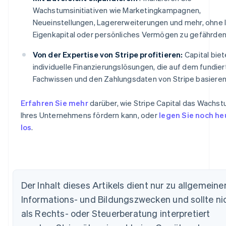
Wachstumsinitiativen wie Marketingkampagnen,
Neueinstellungen, Lagererweiterungen und mehr, ohne I
Eigenkapital oder persönliches Vermögen zu gefährden
Von der Expertise von Stripe profitieren:
Capital biet
individuelle Finanzierungslösungen, die auf dem fundie
Fachwissen und den Zahlungsdaten von Stripe basieren
Erfahren Sie mehr
darüber, wie Stripe Capital das Wachs
Ihres Unternehmens fördern kann, oder
legen Sie noch he
los
.
Der Inhalt dieses Artikels dient nur zu allgemeine
Australien
Informations- und Bildungszwecken und sollte ni
English
als Rechts- oder Steuerberatung interpretiert
Belgien
Nederlands
Français
Deutsch
English