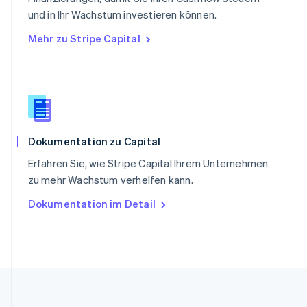
Slowakei
und in Ihr Wachstum investieren können.
English
Mehr zu Stripe Capital
Slowenien
English
Italiano
Sonderverwaltungsregion Hongkong,
China
English
简体中文
Spanien
Español
English
Thailand
Dokumentation zu Capital
ไทย
English
Erfahren Sie, wie Stripe Capital Ihrem Unternehmen
Tschechische Republik
zu mehr Wachstum verhelfen kann.
English
Ungarn
Dokumentation im Detail
English
Vereinigte Arabische Emirate
English
Vereinigte Staaten
English
Español
简体中文
Vereinigtes Königreich
English
Zypern