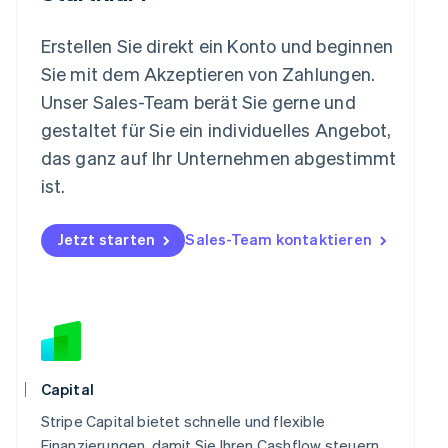
Mexiko
Español
English
Erstellen Sie direkt ein Konto und beginnen
Neuseeland
Sie mit dem Akzeptieren von Zahlungen.
English
Niederlande
Unser Sales-Team berät Sie gerne und
Nederlands
English
gestaltet für Sie ein individuelles Angebot,
Norwegen
das ganz auf Ihr Unternehmen abgestimmt
English
Österreich
ist.
Deutsch
English
Polen
Jetzt starten
Sales-Team kontaktieren
English
Portugal
Português
English
Rumänien
English
Schweden
Svenska
English
Schweiz
Capital
Deutsch
Français
Italiano
English
Singapur
Stripe Capital bietet schnelle und flexible
English
简体中文
Finanzierungen, damit Sie Ihren Cashflow steuern