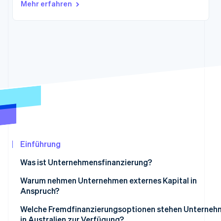
Betrugsprävention
Mehr erfahren
Ecosystem
Atlas
Start-up-Gründung
Partner
Stripe App-Marktplatz
Climate
CO₂-Entnahme
Stripe-Sessions 2026
Erfahren Sie, wie Stripe Lösungen für die Wirtschaf
Jetzt ansehen
Einführung
Was ist Unternehmensfinanzierung?
Warum nehmen Unternehmen externes Kapital in
Anspruch?
Welche Fremdfinanzierungsoptionen stehen Unterneh
in Australien zur Verfügung?