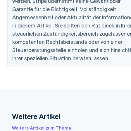
werden. Stripe übernimmt keine Gewähr oder
Brasilien
Garantie für die Richtigkeit, Vollständigkeit,
Português
English
Angemessenheit oder Aktualität der Information
Bulgarien
English
in diesem Artikel. Sie sollten den Rat eines in Ihr
Dänemark
steuerlichen Zuständigkeitsbereich zugelassene
English
Deutschland
kompetenten Rechtsbeistands oder von einer
Deutsch
English
Steuerberatungsstelle einholen und sich hinsicht
Estland
Ihrer speziellen Situation beraten lassen.
English
Festlandchina
简体中文
English
Finnland
English
Svenska
Frankreich
Français
English
Gibraltar
English
Griechenland
Weitere Artikel
English
Indien
Weitere Artikel zum Thema
English