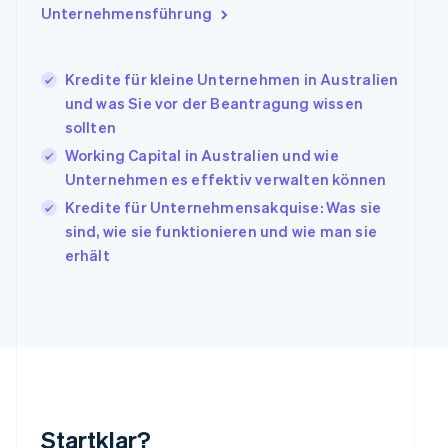
Unternehmensführung
Irland
English
Italien
Kredite für kleine Unternehmen in Australien
Italiano
English
Japan
und was Sie vor der Beantragung wissen
日本語
English
sollten
Kanada
Working Capital in Australien und wie
English
Français
Unternehmen es effektiv verwalten können
Kroatien
English
Italiano
Kredite für Unternehmensakquise: Was sie
Lettland
sind, wie sie funktionieren und wie man sie
English
erhält
Liechtenstein
Deutsch
English
Litauen
English
Luxemburg
Français
Deutsch
English
Malaysia
English
简体中文
Malta
Startklar?
English