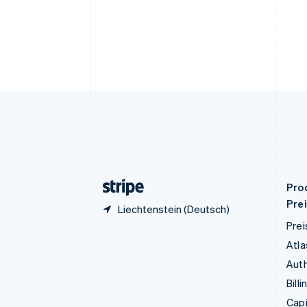
Deutsch
English
Estland
English
Festlandchina
简体中文
English
Finnland
English
Svenska
Frankreich
Français
English
Gibraltar
English
Griechenland
English
Pro
Pre
Liechtenstein (Deutsch)
Prei
Atla
Auth
Billi
Capi