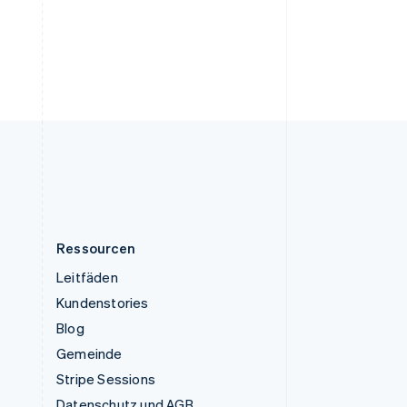
English
Ungarn
English
Vereinigte Arabische Emirate
English
Vereinigte Staaten
English
Español
简体中文
Vereinigtes Königreich
English
Zypern
English
Ressourcen
Leitfäden
Kundenstories
Blog
Gemeinde
Stripe Sessions
Datenschutz und AGB