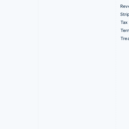
Rev
Stri
Tax
Term
Tre