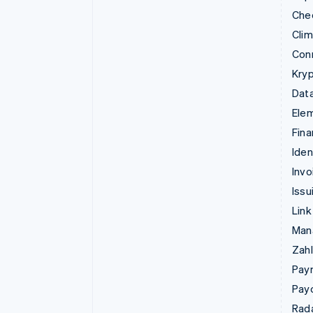
Che
Cli
Con
Kry
Data
Ele
Fina
Iden
Invo
Issu
Link
Man
Zahl
Pay
Pay
Rad