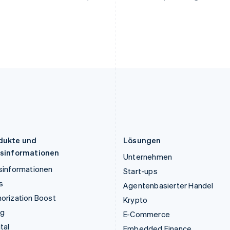
English
Italiano
English
Lettland
Portugal
English
Português
English
Liechtenstein
Rumänien
Deutsch
English
English
Litauen
Schweden
English
Svenska
English
Luxemburg
Schweiz
Français
Deutsch
English
Deutsch
Français
Italiano
English
Malaysia
Singapur
English
简体中文
English
简体中文
Malta
Slowakei
English
English
dukte und
Lösungen
isinformationen
Unternehmen
sinformationen
Start-ups
s
Agentenbasierter Handel
orization Boost
Krypto
ng
E-Commerce
tal
Embedded Finance