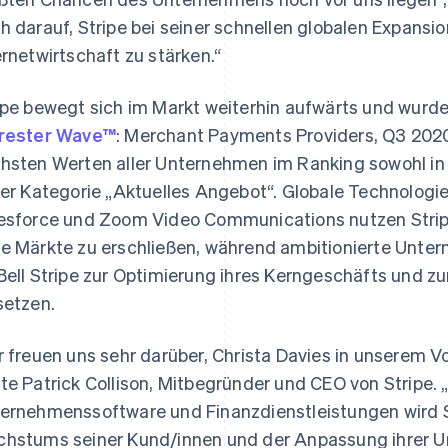
h darauf, Stripe bei seiner schnellen globalen Expansi
ernetwirtschaft zu stärken.“
ipe bewegt sich im Markt weiterhin aufwärts und wurde
rester Wave™
: Merchant Payments Providers, Q3 2020
hsten Werten aller Unternehmen im Ranking sowohl in 
der Kategorie „Aktuelles Angebot“. Globale Technologie
esforce und Zoom Video Communications nutzen Strip
e Märkte zu erschließen, während ambitionierte Unte
Indien
Mexiko
English
Español
English
Bell Stripe zur Optimierung ihres Kerngeschäfts und
Irland
Neuseeland
setzen.
English
English
Italien
Niederlande
Italiano
English
Nederlands
English
r freuen uns sehr darüber, Christa Davies in unserem V
Japan
Norwegen
te Patrick Collison, Mitbegründer und CEO von Stripe. „
日本語
English
English
Kanada
Österreich
ernehmenssoftware und Finanzdienstleistungen wird S
English
Français
Deutsch
English
hstums seiner Kund/innen und der Anpassung ihrer U
Kroatien
Polen