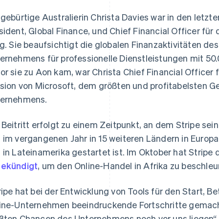
ung
 gebürtige Australierin Christa Davies war in den letzte
sident, Global Finance, und Chief Financial Officer für
ig. Sie beaufsichtigt die globalen Finanzaktivitäten de
ernehmens für professionelle Dienstleistungen mit 50.
or sie zu Aon kam, war Christa Chief Financial Officer 
ision von Microsoft, dem größten und profitabelsten 
ernehmens.
 Beitritt erfolgt zu einem Zeitpunkt, an dem Stripe s
 im vergangenen Jahr in 15 weiteren Ländern in Europa
 in Lateinamerika gestartet ist. Im Oktober hat Strip
ekündigt
, um den Online-Handel in Afrika zu beschleu
ripe hat bei der Entwicklung von Tools für den Start, Be
ine-Unternehmen beeindruckende Fortschritte gemacht. 
ßten Chancen des Unternehmens noch vor uns liegen“, s