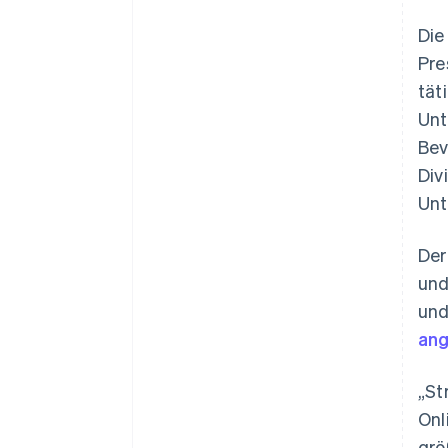
Optimierung der
Datensynchronisier
Autorisierungsraten
Die
Link
Beschleunigter Bezahlvorgang
Pre
Financial Connections
tät
Verbundene Finanzdaten
Unt
Bev
Div
Unt
Der
und
und
ang
„St
Onl
grö