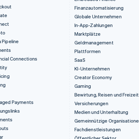
ckout
Finanzautomatisierung
mate
Globale Unternehmen
nect
In-App-Zahlungen
pto
Marktplätze
 Pipeline
Geldmanagement
ments
Plattformen
ncial Connections
SaaS
tity
KI-Unternehmen
icing
Creator Economy
ing
Gaming
Bewirtung, Reisen und Freizeit
aged Payments
Versicherungen
ungslinks
Medien und Unterhaltung
ments
Gemeinnützige Organisatione
outs
Fachdienstleistungen
ar
Öffentlicher Sektor