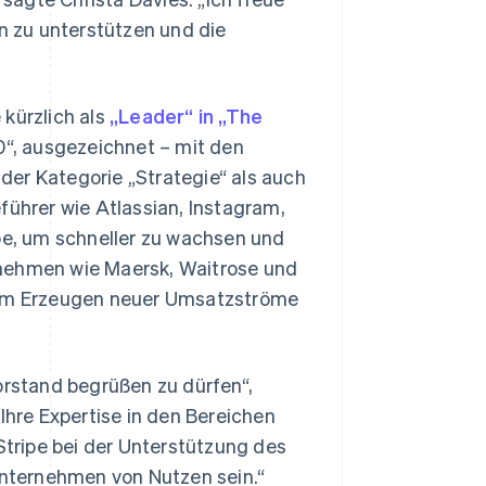
on zu unterstützen und die
 kürzlich als
„Leader“ in „The
“, ausgezeichnet – mit den
der Kategorie „Strategie“ als auch
führer wie Atlassian, Instagram,
e, um schneller zu wachsen und
rnehmen wie Maersk, Waitrose und
Slowenien
English
Italiano
 zum Erzeugen neuer Umsatzströme
Sonderverwaltungsregion
Hongkong, China
English
简体中文
Spanien
orstand begrüßen zu dürfen“,
Español
English
Ihre Expertise in den Bereichen
Thailand
tripe bei der Unterstützung des
ไทย
English
Tschechische Republik
nternehmen von Nutzen sein.“