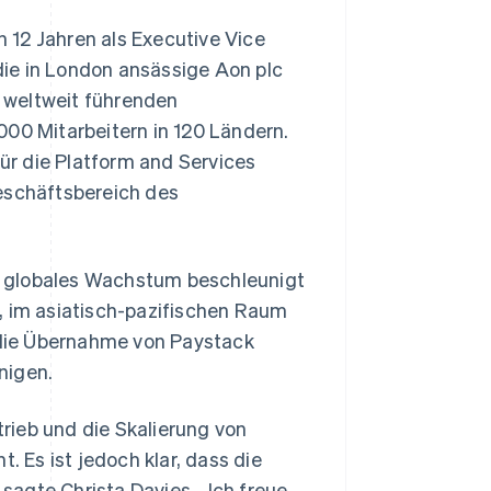
Stripe-Sessions 2026
n 12 Jahren als Executive Vice
Erfahren Sie, wie Stripe
Lösungen für die
 die in London ansässige Aon plc
Wirtschaftsinfrastruktur
s weltweit führenden
für KI aufbaut.
Jetzt ansehen
000 Mitarbeitern in 120 Ländern.
für die Platform and Services
Geschäftsbereich des
ein globales Wachstum beschleunigt
, im asiatisch-pazifischen Raum
e die Übernahme von Paystack
nigen.
trieb und die Skalierung von
Es ist jedoch klar, dass die
agte Christa Davies. „Ich freue