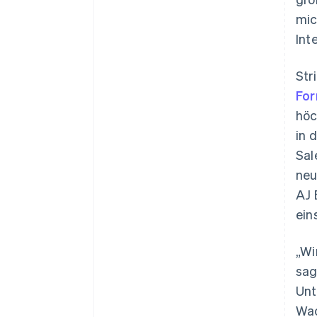
mic
Int
Str
For
höc
in 
Sal
Australien
neu
English
AJ 
Belgien
ein
Nederlands
Français
Deutsch
English
Brasilien
Português
English
„Wi
Bulgarien
sag
English
Dänemark
Unt
English
Wac
Deutschland