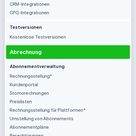
Betrugsprävention
CRM-Integrationen
Ecosystem
Atlas
CPQ-Integrationen
Start-up-Gründung
Partner
Stripe App-Marktplatz
Climate
Testversionen
CO₂-Entnahme
Kostenlose Testversionen
Identity
Online-Identitätsprüfung
Abrechnung
Abonnementverwaltung
Rechnungsstellung*
Stripe-Sessions 2026
Kundenportal
Erfahren Sie, wie Stripe Lösungen für die Wirts
Stornorechnungen
Jetzt ansehen
Preislisten
Rechnungsstellung für Plattformen*
Umstellung von Abonnements
Abonnementpläne
Berechtigungen