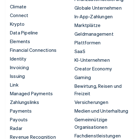
Climate
Globale Unternehmen
Connect
In-App-Zahlungen
Krypto
Marktplätze
Data Pipeline
Geldmanagement
Elements
Plattformen
Financial Connections
SaaS
Identity
KI-Unternehmen
Invoicing
Creator Economy
Issuing
Gaming
Link
Bewirtung, Reisen und
Managed Payments
Freizeit
Zahlungslinks
Versicherungen
Payments
Medien und Unterhaltung
Payouts
Gemeinnützige
Organisationen
Radar
Fachdienstleistungen
Revenue Recognition