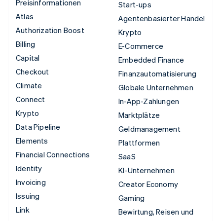
Preisinformationen
Start-ups
Atlas
Agentenbasierter Handel
Authorization Boost
Krypto
Billing
E-Commerce
Capital
Embedded Finance
Checkout
Finanzautomatisierung
Climate
Globale Unternehmen
Connect
In-App-Zahlungen
Krypto
Marktplätze
Data Pipeline
Geldmanagement
Elements
Plattformen
Financial Connections
SaaS
Identity
KI-Unternehmen
Invoicing
Creator Economy
Issuing
Gaming
Link
Bewirtung, Reisen und