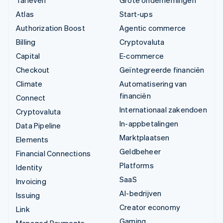
Tarieven
Grote ondernemingen
Atlas
Start-ups
Authorization Boost
Agentic commerce
Billing
Cryptovaluta
Capital
E-commerce
Checkout
Geïntegreerde financiën
Climate
Automatisering van
financiën
Connect
Internationaal zakendoen
Cryptovaluta
In-appbetalingen
Data Pipeline
Marktplaatsen
Elements
Geldbeheer
Financial Connections
Platforms
Identity
SaaS
Invoicing
AI-bedrijven
Issuing
Creator economy
Link
Gaming