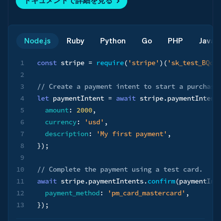
ドキュメントで詳細を見る
Node.js
Ruby
Python
Go
PHP
Java
1
const
 stripe 
=
require
(
'stripe'
)
(
'sk_test_BQok
2
3
// Create a payment intent to start a purchase
4
let
 paymentIntent 
=
await
 stripe
.
paymentIntent
5
amount
:
2000
,
6
currency
:
'usd'
,
7
description
:
'My first payment'
,
8
}
)
;
9
10
// Complete the payment using a test card.
11
await
 stripe
.
paymentIntents
.
confirm
(
paymentInt
12
payment_method
:
'pm_card_mastercard'
,
13
}
)
;