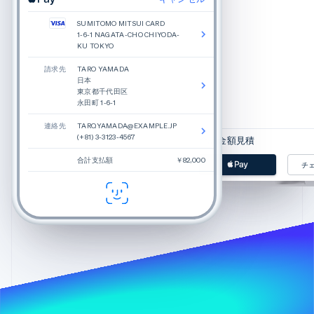
SUMITOMO MITSUI CARD
1-6-1 NAGATA-CHO CHIYODA-
KU TOKYO
請求先
TARO YAMADA
日常から引き出される
日本
Glossier は美への
東京都千代田区
力的であること。Gloss
永田町 1-6-1
っています。
連絡先
TARO.YAMADA@EXAMPLE.JP
(+81) 3-3123-4567
合計金額見積
合計支払額
￥82,000
チ