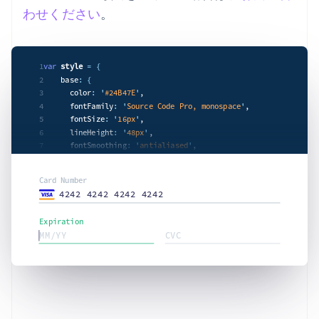
わせください
。
1
var
style
= {
2
    base
: {
3
      color
: '
#24B47E
'
,

4
      fontFamily
: '
Source Code Pro, monospace
'
,

5
      fontSize
: '
16px
'
,

6
      lineHeight
: '
48px
'
,

7
      fontSmoothing
: '
antialiased
'
,

8
'
::placeholder
': {
9
        color
: '
#CFD7DF
'
,

Card Number
      },

4242 4242 4242 4242
    },

    invalid: {

Expiration
      color
: '
#e5424d4hfe
'
,

MM/YY
CVC
'
:focus
': {
        color
: '
#303238
'
,

      },

    },

  };