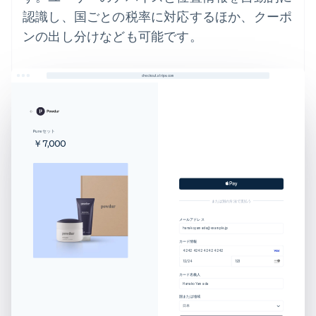
認識し、国ごとの税率に対応するほか、クーポ
ンの出し分けなども可能です。
checkout.stripe.com
Pure セット
￥7,000
または別の方法で支払う
メールアドレス
hanako.yamada@example.jp
カード情報
4242 4242 4242 4242
12/24
123
カード名義人
Hanako Yamada
国または地域
日本