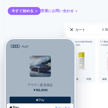
今すぐ始める
営業にお問い合わせ
カート
2 
1 × Invisible Shield
1 × Bo
￥2,600
￥4,50
編集
削除
編集
アウディ延長保証
￥82,000
キャンセル