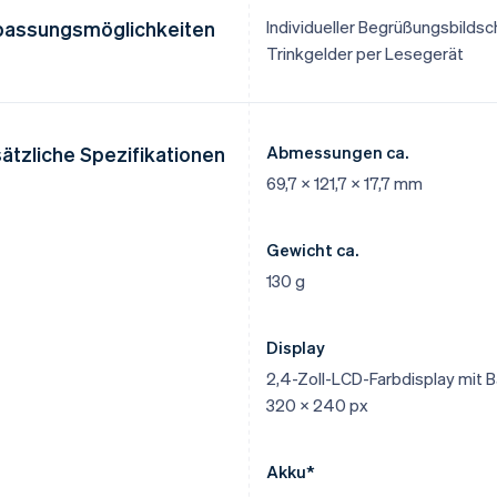
assungsmöglichkeiten
Individueller Begrüßungsbildsc
Trinkgelder per Lesegerät
ätzliche Spezifikationen
Abmessungen ca.
69,7 x 121,7 x 17,7 mm
Gewicht ca.
130 g
Display
2,4-Zoll-LCD-Farbdisplay mit B
320 x 240 px
Akku*