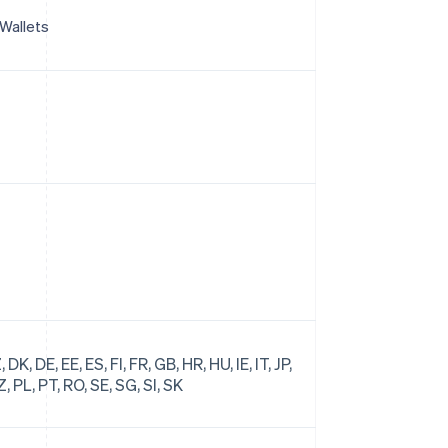
 Wallets
DK, DE, EE, ES, FI, FR, GB, HR, HU, IE, IT, JP,
NZ, PL, PT, RO, SE, SG, SI, SK