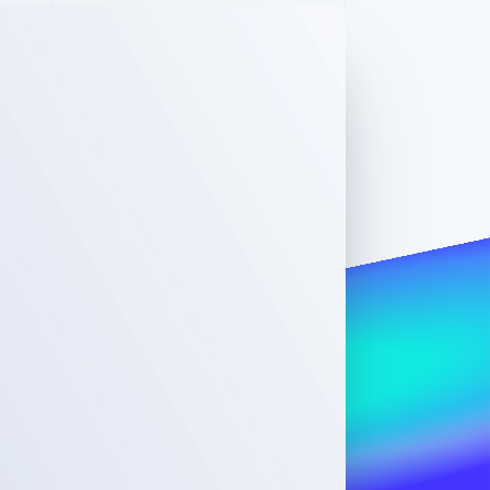
Stripe-Sessions 2026
Erfahren Sie, wie Stripe
Lösungen für die
Wirtschaftsinfrastruktur
für KI aufbaut.
Jetzt ansehen