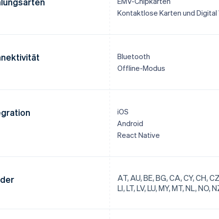
lungsarten
EMV-Chipkarten
Kontaktlose Karten und Digital
nektivität
Bluetooth
Offline-Modus
egration
iOS
Android
React Native
AT, AU, BE, BG, CA, CY, CH, CZ, 
der
LI, LT, LV, LU, MY, MT, NL, NO, 