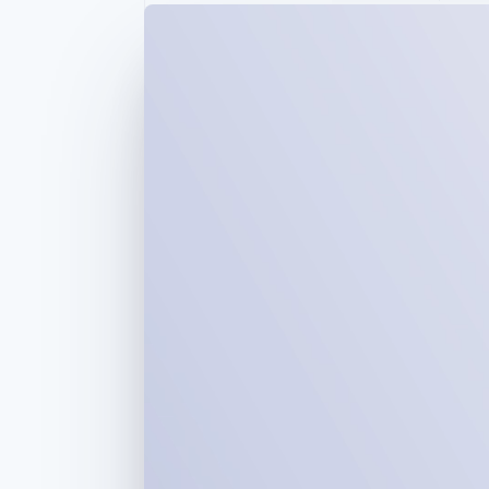
Optimierung der
Datensynchronisier
Autorisierungsraten
Link
Beschleunigter Bezahlvorgang
Financial Connections
Verbundene Finanzdaten