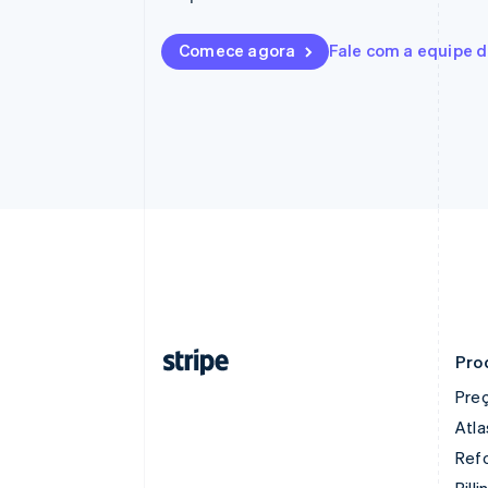
Comece agora
Fale com a equipe 
Pro
Pre
Atla
Refo
Billi