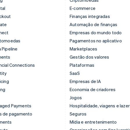
tal
E-commerce
ckout
Finanças integradas
mate
Automação de finanças
nect
Empresas do mundo todo
ptomoedas
Pagamentos no aplicativo
 Pipeline
Marketplaces
ments
Gestão dos valores
ncial Connections
Plataformas
tity
SaaS
icing
Empresas de IA
ing
Economia de criadores
Jogos
aged Payments
Hospitalidade, viagens e lazer
ks de pagamento
Seguros
ments
Mídia e entretenimento
outs
Organizações sem fins lucrat