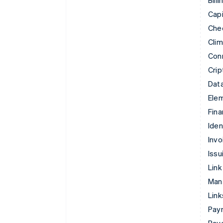
Capi
Che
Cli
Con
Cri
Data
Ele
Fina
Iden
Invo
Issu
Link
Man
Lin
Pay
Pay