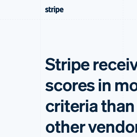
Stripe recei
scores in m
criteria than
other vendo