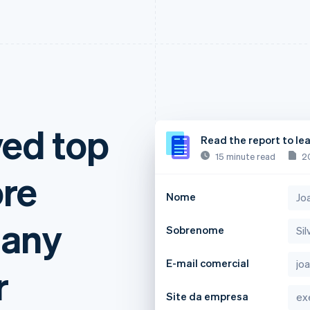
ved top
Read the report to le
15 minute read
2
ore
Nome
 any
Sobrenome
E-mail comercial
r
Site da empresa