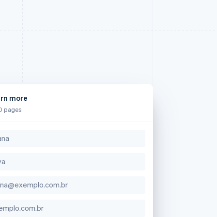
arn more
0 pages