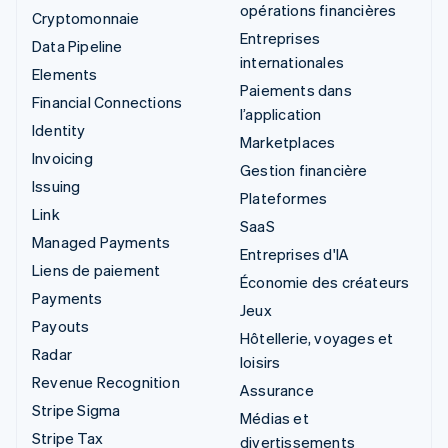
opérations financières
Cryptomonnaie
Entreprises
Data Pipeline
internationales
Elements
Paiements dans
Financial Connections
l’application
Identity
Marketplaces
Invoicing
Gestion financière
Issuing
Plateformes
Link
SaaS
Managed Payments
Entreprises d'IA
Liens de paiement
Économie des créateurs
Payments
Jeux
Payouts
Hôtellerie, voyages et
Radar
loisirs
Revenue Recognition
Assurance
Stripe Sigma
Médias et
Stripe Tax
divertissements