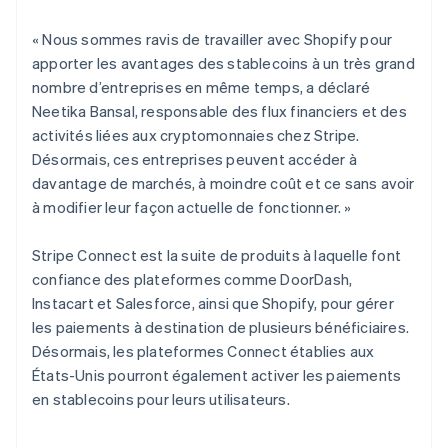
Nouvelle-Zélande
English
« Nous sommes ravis de travailler avec Shopify pour
Pays-Bas
apporter les avantages des stablecoins à un très grand
Nederlands
English
nombre d’entreprises en même temps, a déclaré
Pologne
Neetika Bansal, responsable des flux financiers et des
English
Portugal
activités liées aux cryptomonnaies chez Stripe.
Português
English
Désormais, ces entreprises peuvent accéder à
R.A.S. de Hong Kong, Chine
davantage de marchés, à moindre coût et ce sans avoir
English
简体中文
à modifier leur façon actuelle de fonctionner. »
République tchèque
English
Stripe Connect est la suite de produits à laquelle font
Roumanie
confiance des plateformes comme DoorDash,
English
Royaume-Uni
Instacart et Salesforce, ainsi que Shopify, pour gérer
English
les paiements à destination de plusieurs bénéficiaires.
Singapour
Désormais, les plateformes Connect établies aux
English
简体中文
États-Unis pourront également activer les paiements
Slovaquie
en stablecoins pour leurs utilisateurs.
English
Slovénie
English
Italiano