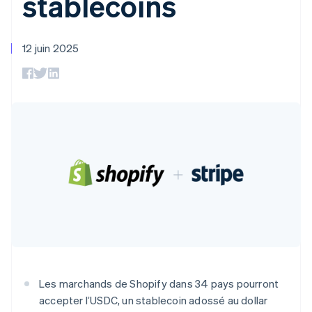
stablecoins
UI flexibles
Recognition
l’application
Gérer des
Moyens de
Comptabilité
Entreprise
Marketplaces
abonnements
paiement
automatisée
Gestion financière
Proposer une
Accès à plus
Stripe Sigma
Allemagne
Roadmap produit
12 juin 2025
Plateformes
facturation à l'usage
de 125
Rapports
Sessions : conférence
Deutsch
English
SaaS
Émettre des cartes
Terminal
personnalisés
annuelle
Australie
bancaires adossées à
Paiements en
Data Pipeline
Carrières
des stablecoins
English
personne
Synchronisation
Communiqués de
Fournir et gérer des
Autriche
Authorization
des données
presse
services avec des
Deutsch
English
Par secteur
Boost
Stripe Press
agents
Belgique
Acceptation
Nederlands
Français
Deutsch
English
optimisée
Entreprises d'IA
Brésil
Link
Économie des
Português
English
Paiements
créateurs
Contact
Ressources
Bulgarie
Jeux
accélérés
Hôtellerie, voyages et
Financial
English
Contacter notre équipe
loisirs
Intégrations
Connections
Canada
Assurance
d'applications
Comptes
Devenir partenaire
English
Français
Médias et
Exemples de code
financiers
Chine continentale
divertissements
Blog des développeurs
associés
简体中文
English
Organisations à but
Chypre
non lucratif
État de l'API
English
Les marchands de Shopify dans 34 pays pourront
Services aux
Croatie
Plus
entreprises
accepter l’USDC, un stablecoin adossé au dollar
Product roadmap
Secteur public
English
Italiano