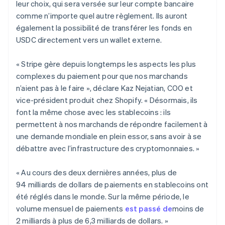
leur choix, qui sera versée sur leur compte bancaire
Irlande
comme n’importe quel autre règlement. Ils auront
English
Italie
également la possibilité de transférer les fonds en
Italiano
English
USDC directement vers un wallet externe.
Japon
日本語
English
« Stripe gère depuis longtemps les aspects les plus
Lettonie
complexes du paiement pour que nos marchands
English
n’aient pas à le faire », déclare Kaz Nejatian, COO et
Liechtenstein
vice-président produit chez Shopify. « Désormais, ils
Deutsch
English
Lituanie
font la même chose avec les stablecoins : ils
English
permettent à nos marchands de répondre facilement à
Luxembourg
une demande mondiale en plein essor, sans avoir à se
Français
Deutsch
English
débattre avec l’infrastructure des cryptomonnaies. »
Malaisie
English
简体中文
Malte
« Au cours des deux dernières années, plus de
English
94 milliards de dollars de paiements en stablecoins ont
Mexique
été réglés dans le monde. Sur la même période, le
Español
English
volume mensuel de paiements
est passé de
moins de
Norvège
2 milliards à plus de 6,3 milliards de dollars. »
English