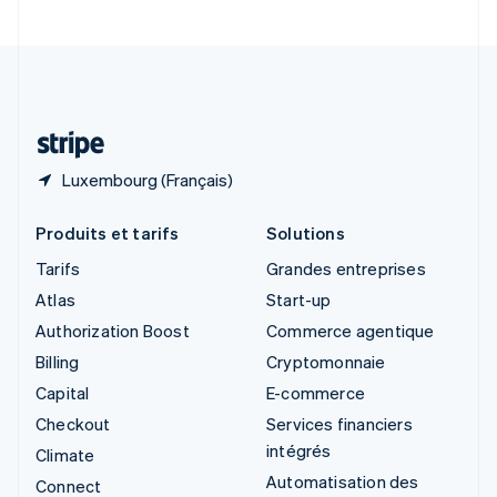
Suède
Svenska
English
Suisse
Deutsch
Français
Italiano
English
Thaïlande
ไทย
English
Luxembourg (Français)
Produits et tarifs
Solutions
Tarifs
Grandes entreprises
Atlas
Start-up
Authorization Boost
Commerce agentique
Billing
Cryptomonnaie
Capital
E-commerce
Checkout
Services financiers
intégrés
Climate
Automatisation des
Connect