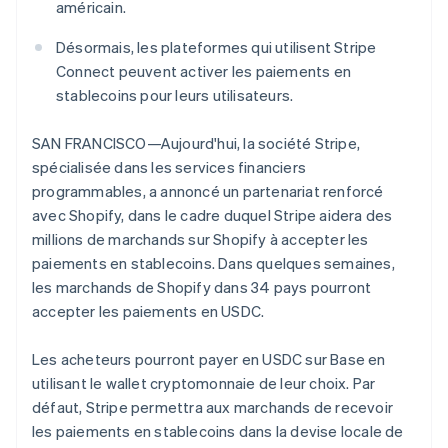
américain.
Découvrez les prochaines évolutions
Commerce en ligne
Danemark
English
Radar
Désormais, les plateformes qui utilisent Stripe
Émirats arabes unis
Prévention de la fraude
Connect peuvent activer les paiements en
English
Écosystème
Atlas
stablecoins pour leurs utilisateurs.
Espagne
Constitution de start-up
Español
English
Partenaires
Climate
Estonie
SAN FRANCISCO—Aujourd'hui, la société Stripe,
Stripe App Marketplace
Élimination du carbone
English
spécialisée dans les services financiers
États-Unis
programmables, a annoncé un partenariat renforcé
Identity
English
Español
简体中文
Vérification de l'identité
avec Shopify, dans le cadre duquel Stripe aidera des
Finlande
millions de marchands sur Shopify à accepter les
English
Svenska
France
paiements en stablecoins. Dans quelques semaines,
Français
English
les marchands de Shopify dans 34 pays pourront
Gibraltar
accepter les paiements en USDC.
English
Stripe Sessions 2026
Grèce
Découvrez comment Stripe construit l’infrastructure écono
Les acheteurs pourront payer en USDC sur Base en
Regarder la vidéo
English
Hongrie
utilisant le wallet cryptomonnaie de leur choix. Par
English
défaut, Stripe permettra aux marchands de recevoir
Inde
les paiements en stablecoins dans la devise locale de
English