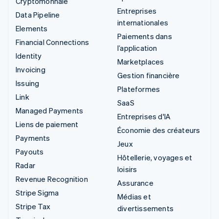
Cryptomonnaie
Entreprises
Data Pipeline
internationales
Elements
Paiements dans
Financial Connections
l’application
Identity
Marketplaces
Invoicing
Gestion financière
Issuing
Plateformes
Link
SaaS
Managed Payments
Entreprises d'IA
Liens de paiement
Économie des créateurs
Payments
Jeux
Payouts
Hôtellerie, voyages et
Radar
loisirs
Revenue Recognition
Assurance
Stripe Sigma
Médias et
Stripe Tax
divertissements