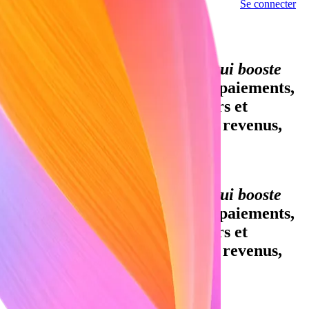
Se connecter
Contacter notre équipe
Part du PIB mondial traitée sur Stripe
Une infrastructure financière qui booste
votre croissance.
Acceptez des paiements,
proposez des services financiers et
personnalisez votre modèle de revenus,
quel que soit votre volume de
transactions.
Une infrastructure financière qui booste
votre croissance.
Acceptez des paiements,
proposez des services financiers et
personnalisez votre modèle de revenus,
quel que soit votre volume de
transactions.