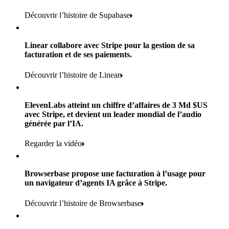
des paiements pour les éditions numériques et papier traités par
Lire le témoignage
partenaires dans près de 100 k magasins
Stripe
Découvrir l’histoire de Supabase
Payments, Terminal, Connect, Stripe Sigma, Radar et Link
Produits utilisés :
Moins de 3 mois
Lire le témoignage
Linear collabore avec Stripe pour la gestion de sa
Payments, Connect, Data Pipeline et Issuing
pour intégrer Stripe et passer en production
facturation et de ses paiements.
Lire le témoignage
Découvrir l’histoire de Linear
Produits utilisés :
Payments, Stripe Sigma et Radar
ElevenLabs atteint un chiffre d’affaires de 3 Md $US
avec Stripe, et devient un leader mondial de l’audio
Lire le témoignage
générée par l’IA.
Regarder la vidéo
Browserbase propose une facturation à l’usage pour
un navigateur d’agents IA grâce à Stripe.
Découvrir l’histoire de Browserbase