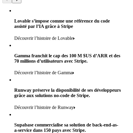
Lovable s’impose comme une référence du code
assisté par l’IA grâce à Stripe
Découvrir l’histoire de Lovable
Gamma franchit le cap des 100 M $US d’ARR et des
70 millions d’utilisateurs avec Stripe.
160
pays
Découvrir l’histoire de Gamma
Plus de 5
Plus de 11 k
Runway préserve la disponibilité de ses développeurs
marques grand public
grâce aux solutions no-code de Stripe.
agences dans le monde entier
Plus de 600 k
Plus de 700
Découvrir l’histoire de Runway
Produits utilisés :
acheteurs
points de vente
Payments, Terminal, Connect, Radar et Stripe Sigma
100 %
Supabase commercialise sa solution de back-end-as-
1,8 k
a-service dans 150 pays avec Stripe.
Produits utilisés :