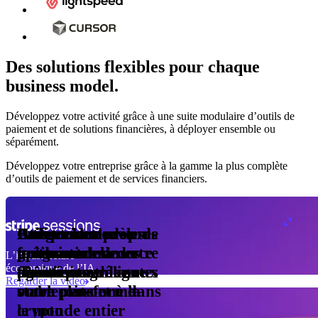
Des solutions flexibles pour chaque
business model.
fre Pro
Développez votre activité grâce à une suite modulaire d’outils de
turation
paiement et de solutions financières, à déployer ensemble ou
nsuelle
séparément.
ur
1 000
Développez votre entreprise grâce à la gamme la plus complète
eur
d’outils de paiement et de services financiers.
isation
Acceptez et
Utilisez le modèle de
Boostez vos revenus
Créez votre propre
Faites circuler vos
Intégrez les
ens
isés au
optimisez les
facturation de votre
grâce au commerce
programme
fonds au-delà des
paiements
rs des
L’infrastructure
erniers
économique de l’IA
paiements en ligne
choix
agentique
d’émission de cartes
frontières grâce aux
directement dans
rs
Regarder la vidéo
ou en personne dans
stablecoins et à la
votre plateforme
le monde entier
crypto