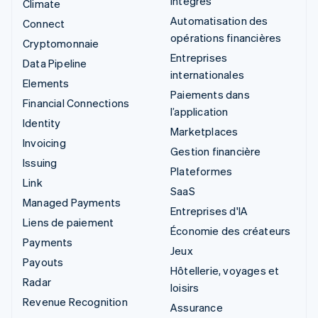
intégrés
Climate
Automatisation des
Connect
opérations financières
Cryptomonnaie
Entreprises
Data Pipeline
internationales
Elements
Paiements dans
Financial Connections
l’application
Identity
Marketplaces
Invoicing
Gestion financière
Issuing
Plateformes
Link
SaaS
Managed Payments
Entreprises d'IA
Liens de paiement
Économie des créateurs
Payments
Jeux
Payouts
Hôtellerie, voyages et
Radar
loisirs
Revenue Recognition
Assurance