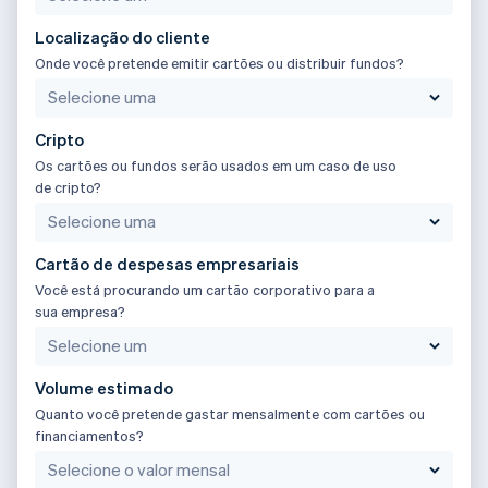
Estados Unidos
Localização do cliente
English
Español
简体中文
Ecossistema
Estônia
Onde você pretende emitir cartões ou distribuir fundos?
English
Stripe Sessions 2026
Parceiros
Finlândia
Stripe App Marketplace
Veja como a Stripe está construindo a infraestrutura econô
English
Svenska
Cripto
Assista agora
França
Os cartões ou fundos serão usados em um caso de uso
Français
English
Gibraltar
de cripto?
English
Grécia
English
Cartão de despesas empresariais
Hungria
Você está procurando um cartão corporativo para a
English
sua empresa?
Índia
English
Irlanda
English
Volume estimado
Itália
Quanto você pretende gastar mensalmente com cartões ou
financiamentos?
Italiano
English
Japão
日本語
English