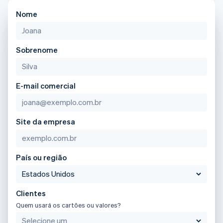
de 125
Recognition
Brasil
Marketplaces
Gerenciar assinaturas
Authorization
Automação
Nome
Plano de ação do
Gestão dos valores
Ofereça cobrança por
Português
English
Boost
contábil
produto
Plataformas
uso
Bulgária
Otimizações
Stripe Sigma
Conferência anual das
SaaS
Emita cartões
English
de aceitação
Relatórios
sessões
respaldados por
Canadá
Link
personalizados
Sobrenome
Carreiras
stablecoins
English
Français
Checkout
Data Pipeline
Sala de imprensa
Provisione e gerencie
China continental
acelerado
Sincronização
Stripe Press
serviços com agentes
Por setor
简体中文
English
de dados
E-mail comercial
Chipre
Empresas de IA
English
Economia de criadores
Contato
Croácia
Recursos
English
Italiano
Mais
Site da empresa
Jogos
Fale com a equipe de
Dinamarca
Product roadmap
Hospitalidade, viagens
Integrações de
vendas
English
Veja o que está chegando
e lazer
aplicativos
Seja um parceiro
Emirados Árabes Unidos
Seguros
Exemplos de códigos
Radar
English
País ou região
Mídia e entretenimento
Blog de
Prevenção de fraudes
desenvolvedores
Eslováquia
Organizações sem fins
Status da API
Atlas
English
lucrativos
Incorporação de startups
Eslovênia
Clientes
Serviços profissionais
English
Italiano
Climate
Setor público
Quem usará os cartões ou valores?
Espanha
Remoção de carbono
Varejo
Español
English