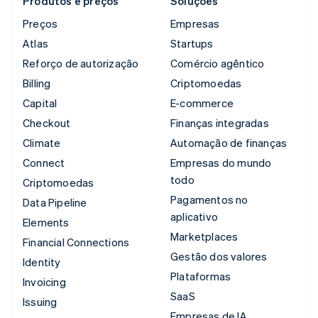
Produtos e preços
Soluções
Preços
Empresas
Atlas
Startups
Reforço de autorização
Comércio agêntico
Billing
Criptomoedas
Capital
E-commerce
Checkout
Finanças integradas
Climate
Automação de finanças
Connect
Empresas do mundo
todo
Criptomoedas
Pagamentos no
Data Pipeline
aplicativo
Elements
Marketplaces
Financial Connections
Gestão dos valores
Identity
Plataformas
Invoicing
SaaS
Issuing
Empresas de IA