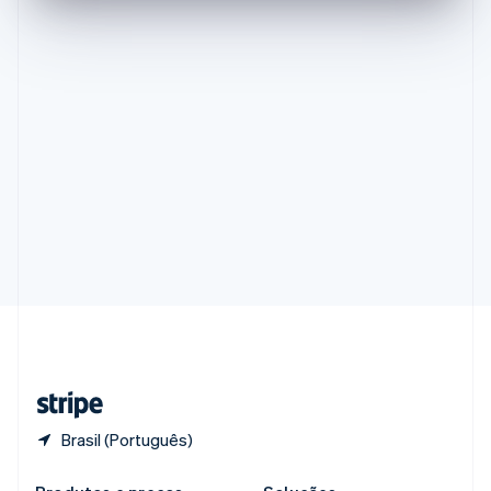
Portugal
Português
English
RAE de Hong Kong, China
English
简体中文
Reino Unido
English
República Tcheca
English
Romênia
English
Singapura
English
简体中文
Suécia
Svenska
English
Suíça
Deutsch
Français
Italiano
English
Tailândia
ไทย
English
Brasil (Português)