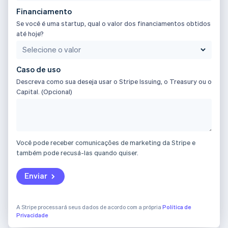
Letônia
Financiamento
English
Se você é uma startup, qual o valor dos financiamentos obtidos
Liechtenstein
até hoje?
Deutsch
English
Lituânia
English
Luxemburgo
Caso de uso
Français
Deutsch
English
Descreva como sua deseja usar o Stripe Issuing, o Treasury ou o
Malásia
Capital. (Opcional)
English
简体中文
Malta
English
México
Español
English
Você pode receber comunicações de marketing da Stripe e
Noruega
também pode recusá-las quando quiser.
English
Nova Zelândia
Enviar
English
Países Baixos
Nederlands
English
A Stripe processará seus dados de acordo com a própria
Política de
Polônia
Privacidade
English