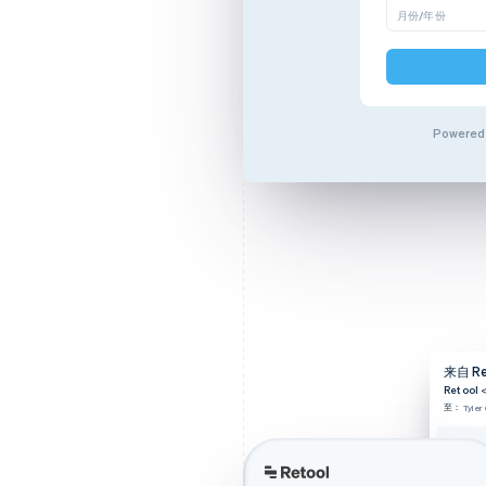
月份/年份
码
Powered
条款
隐私
来自 R
Retool
<
至：
Tyler