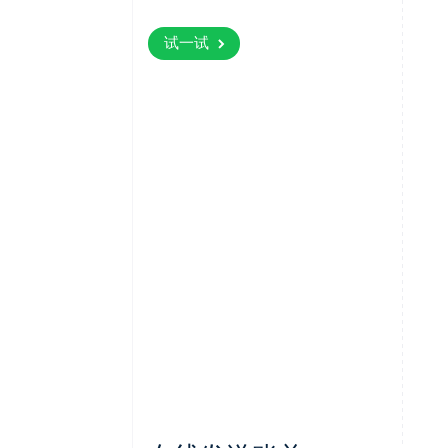
月份/年份
卡安全
试一试
支付 $70.00
Powered by