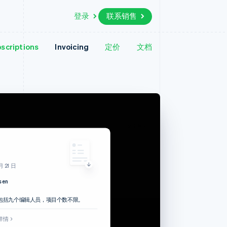
登录
联系销售
scriptions
Invoicing
定价
文档
资源
生态系统
联系
场
更多
应用集成
合作伙伴
联系销售
Product roadmap
代码示例
Stripe App Marketplace
成为合作伙伴
了解未来规划
开发者博客
API 状态
Radar
欺诈防范
Atlas
早上 6:08（2 小时前）
初创企业注册
8
Climate
碳移除
 21 日
 21 日
sen
账单已付
$144.78
包括九个编辑人员，项目个数不限。
sen
详情
查看账单详情
包括九个编辑人员，项目个数不限。