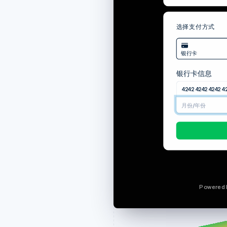
账单编号
付款日期
选择支付方式
支付方式
下载账单
银行卡
银行卡信息
专业方案（9 席位）
4242 4242 4242 4
税率 7.25%
12/24
应付总额
Powered 