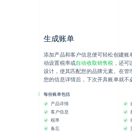
$70.00
生成账单
到期时间：2021 年 2 月 19 日
添加产品和客户信息便可轻松创建账
收件人：
Jenny Rosen
发件人：
ghost.org
动设置税率或
自动收取销售税
，还可
备忘
标准方案，每月计费
设计，使其匹配您的品牌元素。在管
查看账单详情
您的信息详情后，下次开具账单就不
选择支付方式
每份账单包括
产品详情
银行卡
银行转账
客户信息
银行卡信息
税率
备忘
1234 1234 1234 1234