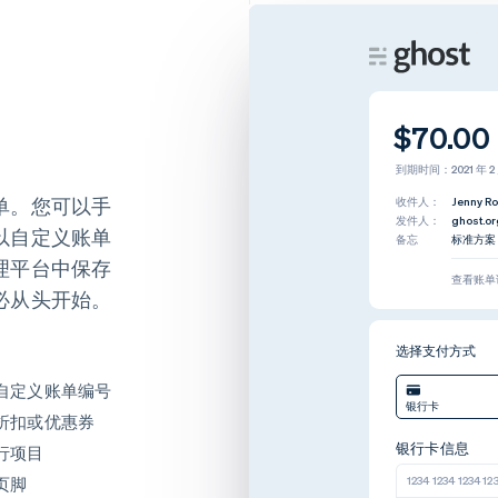
品牌元素
品牌元素
自定义您的品牌在全球客户所使用的
自定义您
Stripe 产品中的显示方式。
Stripe
$70.00
到期时间：2021 年 2 
图标
图标
收件人：
Nick Jo
单。您可以手
发件人：
assemb
Logo
Logo
备忘
专业方案
以自定义账单
理平台中保存
查看账单
品牌颜色
F5F0EA
品牌颜色
必从头开始。
强调色
262627
强调色
选择支付方式
自定义账单编号
银行卡
折扣或优惠券
银行卡信息
行项目
1234 1234 1234 12
页脚