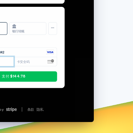
329238-0608
Stripe Sessions 2026
了解 Stripe 如何为 AI 构
2021 年 2 月 17 日
支付该账单
建经济基础设施。
•••• •••• •••• 4244
立即观看
下载收据
银行转账
$135.00
242
$9.78
卡安全码
$144.78
支付 $144.78
by
条款
隐私