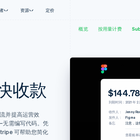
者
资源
定价
概览
按用量计费
Sub
景
指南
按行业
公司
资金管理
平台和交易市
商务
持
接受线上付款
AI 企业
产品路线图
Global Payouts
Connect
币
持方案
实施预置结账流程
创作者经济
Sessions 年度大会
向第三方打款
平台支付
务
务
构建平台或交易市场
游戏
招聘
Crypto
金融
管理订阅
酒店、旅游与休闲
资讯中心
钱包、稳定币发行和发卡基础设
来自 Figma 的新账单
动化
提供按用量计费
保险
Stripe Press
施
Figma
<invoices@figma.com>
企业
发行稳定币支持的支付卡
媒体与娱乐
至：
Jenny Rosen
支付
通过智能体配置和管理服务
非营利组织
 更快收款
账单来自 Figma
场
专业服务
$144.7
理
公共部门
$144.78
零售
化
到期时间：2021 年 2 月
到期时间：2021 年 2 月
on
收件人：
Jenny Ro
善现金流并提高运营效
下载账单
发件人：
Figma
—无需编写代码。凭
备忘
注意，这
收件人：
Jenny Ro
ripe 可帮助您简化
发件人：
Figma
查看账单
备忘
注意，这