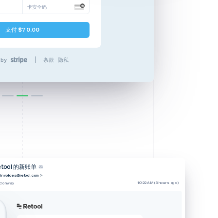
卡安全码
支付 $70.00
 by
条款
隐私
etool 的新账单
invoices@retool.com>
10:22 AM (3 hours ago)
 Conway