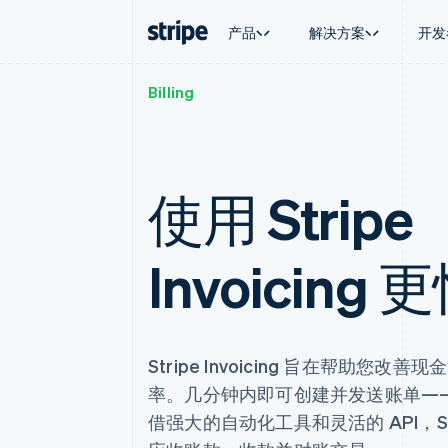
产品
解决方案
开发
Billing
按企业阶段
文档
学习
按应用场
支持
支付
营收
大型企业
Stripe 文档
博客
智能体
获取支
Payments
Billing
初创企业
API 参考文档
客户案例
加密货
托管支
在线支付
经常性收入
库与 SDK
指南
电子商
专业服
Managed Payments
Metronome
使用 Stripe
Stripe Apps
嵌入式
备案商家解决方案
按用量计费
财务自
Payment links
Subscriptions
全球化
无代码支付
订阅管理
应用内
Invoicing
Checkout
Invoicing
交易市
预构建支付界面
一次性或定期账单
资金管
Elements
Tax
平台
灵活的 UI 组件
销售税和增值税自动
SaaS
Payment methods
Revenue Recogniti
接入 125+ 种支付方式
会计自动化
Stripe Invoicing 旨在帮助您改
Terminal
Stripe Sigma
线下支付
率。几分钟内即可创建并发送账单—
自定义报告
Authorization Boost
Data Pipeline
借强大的自动化工具和灵活的 API，St
支付成功率优化
数据同步
Link