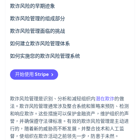
外部欺诈
欺诈风险的早期迹象
其他类型的欺诈
欺诈风险管理的组成部分
Stripe Sessions 2026
了解 Stripe 如何为 AI 构建经济基础设施。
欺诈预防
欺诈风险管理面临的挑战
立即观看
欺诈检测
如何建立欺诈风险管理体系
欺诈应对
进行欺诈风险评估
如何实施您的欺诈风险管理系统
欺诈追回
制定欺诈风险政策
沟通与认同
开始使用 Stripe
设计控制活动
融入组织实践
集成技术解决方案
培训和宣传计划
欺诈风险管理是识别、分析和减轻组织内
潜在欺诈
的做
建立沟通和培训计划
分阶段推出
法。欺诈风险管理通常涉及整合系统和策略来预防、检测
和响应欺诈。这些措施可以保护金融资产，维护组织的声
技术部署
誉，并确保遵守法律标准。有效的欺诈风险管理是主动进
行的，随着新的威胁而不断发展，并整合技术和人工监
监控和调整
督，使组织在欺诈活动之前领先一步，防患于未然。