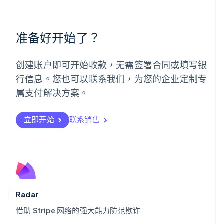
墨西哥
Español
English
挪威
准备好开始了？
English
葡萄牙
Português
English
创建账户即可开始收款，无需签署合同或填写银
日本
行信息。您也可以联系我们，为您的企业定制专
日本語
English
瑞典
属支付解决方案。
Svenska
English
瑞士
Deutsch
Français
Italiano
English
立即开始
联系销售
塞浦路斯
English
斯洛伐克
English
斯洛文尼亚
English
Italiano
泰国
Radar
ไทย
English
希腊
借助 Stripe 网络的强大能力防范欺诈
English