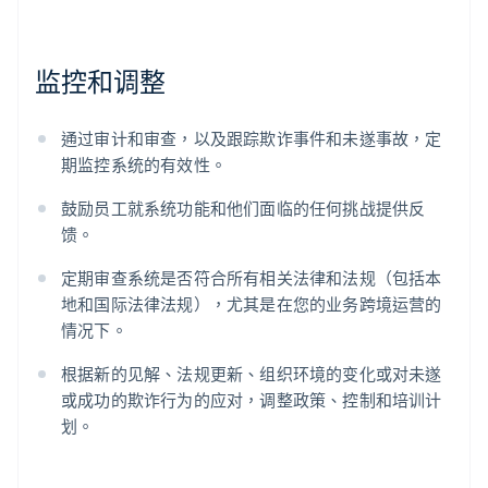
监控和调整
通过审计和审查，以及跟踪欺诈事件和未遂事故，定
期监控系统的有效性。
鼓励员工就系统功能和他们面临的任何挑战提供反
馈。
定期审查系统是否符合所有相关法律和法规（包括本
地和国际法律法规），尤其是在您的业务跨境运营的
情况下。
阿联酋
根据新的见解、法规更新、组织环境的变化或对未遂
English
或成功的欺诈行为的应对，调整政策、控制和培训计
爱尔兰
划。
English
爱沙尼亚
English