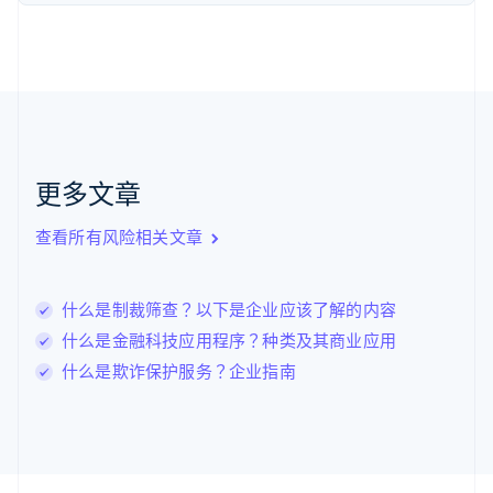
加拿大
English
Français
捷克
English
克罗地亚
English
Italiano
拉脱维亚
English
更多文章
立陶宛
English
列支敦士登
查看所有风险相关文章
Deutsch
English
卢森堡
Français
Deutsch
English
什么是制裁筛查？以下是企业应该了解的内容
罗马尼亚
什么是金融科技应用程序？种类及其商业应用
English
马尔他
什么是欺诈保护服务？企业指南
English
马来西亚
English
简体中文
美国
English
Español
简体中文