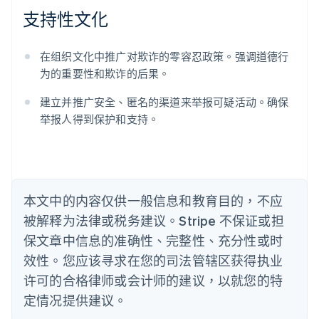
奥地利
支持性文化
Deutsch
English
澳大利亚
English
在组织文化中推广对欺诈的零容忍政策。强调道德行
巴西
为的重要性和欺诈的后果。
Português
English
保加利亚
建立并推广安全、匿名的渠道来举报可疑活动。确保
English
举报人得到保护和支持。
比利时
Nederlands
Français
Deutsch
English
波兰
English
丹麦
English
本文中的内容仅供一般信息和教育目的，不应
德国
被解释为法律或税务建议。Stripe 不保证或担
Deutsch
English
法国
保文章中信息的准确性、完整性、充分性或时
Français
English
效性。您应该寻求在您的司法管辖区获得执业
芬兰
许可的合格律师或会计师的建议，以就您的特
English
Svenska
定情况提供建议。
荷兰
Nederlands
English