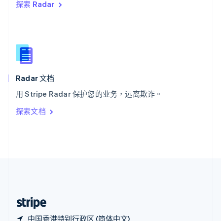
探索 Radar
西班牙
Español
English
新加坡
English
简体中文
新西兰
English
匈牙利
English
Radar 文档
意大利
用 Stripe Radar 保护您的业务，远离欺诈。
Italiano
English
印度
探索文档
English
英国
English
直布罗陀
English
中国内地
简体中文
English
中国香港特别行政区
English
简体中文
中国香港特别行政区 (简体中文)