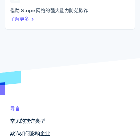
接入 125+ 种支
Stripe Sigma
产品路线图
SaaS
付方式
自定义报告
Sessions 年度大会
借助 Stripe 网络的强大能力防范欺诈
Authorization
Data Pipeline
招聘
Boost
数据同步
了解更多
资讯中心
支付成功率优
资源
Stripe Press
化
按行业
Link
应用集成
加速结账
AI 企业
代码示例
创作者经济
开发者博客
联系
游戏
API 状态
酒店、旅游与休闲
联系销售
保险
成为合作伙伴
更多
媒体与娱乐
Product roadmap
非营利组织
了解未来规划
专业服务
公共部门
Radar
零售
欺诈防范
Atlas
导言
初创企业注册
生态系统
Climate
常见的欺诈类型
碳移除
合作伙伴
内部欺诈
欺诈如何影响企业
Stripe App Marketplace