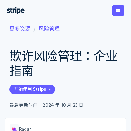
更多资源
风险管理
按企业阶段
文档
学习
支付
营收
资金管
平台
理
易市
大型企业
Stripe 文档
博客
Payments
Billing
初创企业
API 参考文档
客户案例
欺诈风险管理：企业
在线支付
经常性收入
Global
Conn
库与 SDK
指南
Managed
Metronome
Payouts
Stripe Apps
Payments
按用量计费
平台
指南
备案商家解决
Subscriptions
向第三
按应用场景
方案
方打款
支持
订阅管理
Payment links
Crypto
指南
智能体商务
Invoicing
钱包、
加密货币
获取支持
无代码支付
一次性或定期
开始使用 Stripe
稳定币
电子商务
接受线上付款
托管支持方案
Checkout
账单
发行和
嵌入式金融
实施预置结账流程
专业服务
预构建支付界
Tax
发卡基
财务自动化
构建平台或交易市场
最后更新时间：2024 年 10 月 23 日
面
销售税和增值
础设施
全球化企业
管理订阅
Elements
税自动化
应用内支付
提供按用量计费
灵活的 UI 组件
Revenue
交易市场
发行稳定币支持的支付卡
Payment
Recognition
公司
资金管理
通过智能体配置和管理服
methods
会计自动化
Radar
平台
务