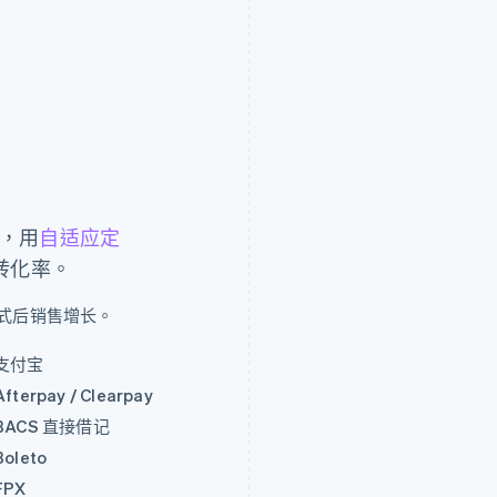
，用
自适应定
转化率。
方式后销售增长。
支付宝
Afterpay / Clearpay
BACS 直接借记
Boleto
FPX