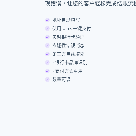
现错误，让您的客户轻松完成结账流
Pure 套装
地址自动填写
HK$500.00
使用 Link 一键支付
实时银行卡验证
描述性错误消息
第三方自动填充
预计总额
H
- 银行卡品牌识别
- 支付方式重用
数量可调
护肤的未来。