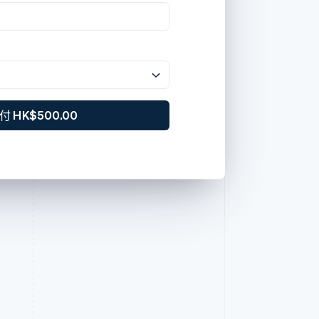
iDEAL-b
4242 4242 4242 4242
邮政编码
邮政编码
强调色
0a2540
12/24
123
I
- 卡上姓名
字体
系统字体
卡号
Manyu Zhang
Naam
月份/年份
CVC
国家或地区
形状
圆形
中国香港
Manyu
支付 HK$500.00
中国香港
付 HK$500.00
付 HK$500.00
付 HK$500.00
2
邮政编码
ay US$65.00
由
提供技术支持
条款
隐私
由
提供技术支持
条款
123
支付 HK$500.00
付 HK$500.00