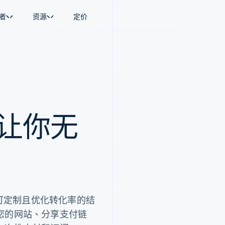
者
资源
定价
景
指南
按行业
公司
资金管理
平台和交易市
商务
持
接受线上付款
AI 企业
产品路线图
Global Payouts
Connect
币
持方案
实施预置结账流程
创作者经济
Sessions 年度大会
向第三方打款
平台支付
务
务
构建平台或交易市场
游戏
招聘
Crypto
金融
管理订阅
酒店、旅游与休闲
资讯中心
钱包、稳定币发行和发卡基础设
动化
提供按用量计费
保险
Stripe Press
t，让你无
施
企业
发行稳定币支持的支付卡
媒体与娱乐
支付
通过智能体配置和管理服务
非营利组织
场
专业服务
理
公共部门
零售
化
on
安全、可定制且优化转化率的结
您的网站、分享支付链