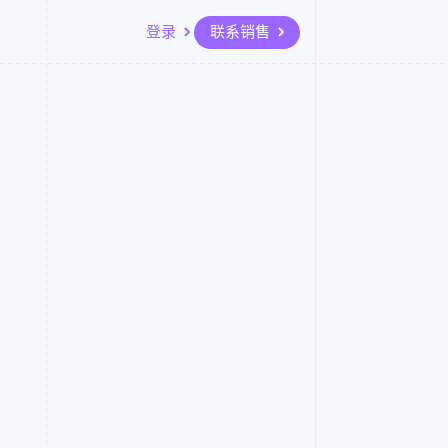
登录
联系销售
资源
生态系统
联系
场
更多
应用集成
合作伙伴
联系销售
Product roadmap
代码示例
Stripe App Marketplace
成为合作伙伴
了解未来规划
开发者博客
API 状态
Radar
欺诈防范
Atlas
初创企业注册
Climate
碳移除