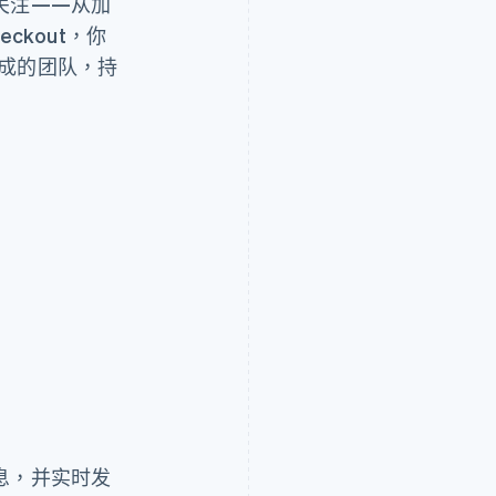
关注——从加
ckout，你
师组成的团队，持
powdur.me
息，并实时发