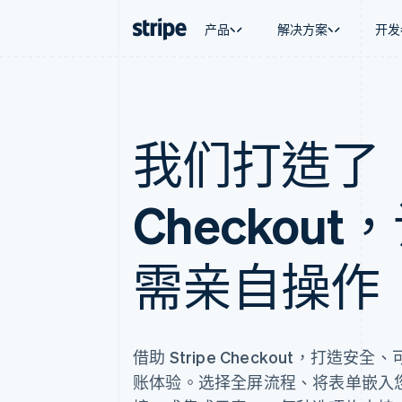
产品
解决方案
开发
按企业阶段
文档
学习
按应用场
支持
支付
营收
大型企业
Stripe 文档
博客
智能体
获取支
Payments
Billing
我们打造了
初创企业
API 参考文档
客户案例
加密货
托管支
在线支付
经常性收入
库与 SDK
指南
电子商
专业服
Managed Payments
Metronome
Stripe Apps
嵌入式
备案商家解决方案
按用量计费
财务自
Checkou
Payment links
Subscriptions
全球化
无代码支付
订阅管理
应用内
Checkout
Invoicing
交易市
预构建支付界面
一次性或定期账单
资金管
需亲自操作
Elements
Tax
平台
灵活的 UI 组件
销售税和增值税自动
SaaS
Payment methods
Revenue Recogniti
接入 125+ 种支付方式
会计自动化
Authorization Boost
Stripe Sigma
支付成功率优化
自定义报告
借助 Stripe Checkout，打造
Link
Data Pipeline
账体验。选择全屏流程、将表单嵌入
加速结账
数据同步