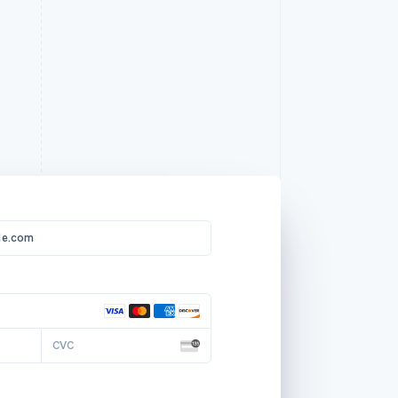
或选择其他支付方式
checkout.powdur.com
日本
品牌元素
E-mail
le.com
le.com
le.com
le.com
le.com
定制您的品牌在客户使用的Stripe产品
Pure 套装
中全球的形象。
manyu
HK$500.00
订阅Togethere Professional。
向 Showflix 支付
HK$140.00
HK$60.00
每
月
图标
Betaal
2
2
然后每月 HK$20.00
或选择其他支付方式
ilding
CVC
123
123
徽标
CVC
邮件发送 Showflix 礼品卡
Kaart
或用银行卡支付
电子邮件
数量 2
manyu.zhang@example.com
Showflix 高级订阅
数量 1，按月计费
品牌颜色
F7FAFC
银行卡信息
全部购物