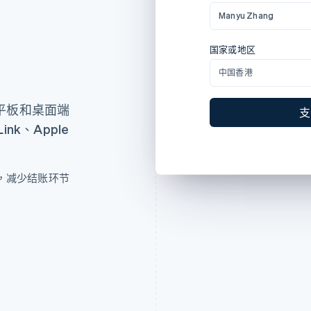
城市
WAN CHAI
Manyu Zhang
Manyu Zhang
Manyu Zhang
制作直观、简洁的产品，旨在与您共处真实。
Manyu Zhang
州
州
国家或地区
国家或地区
Country or region
国家或地区
国家/地区
中国香港
中国香港
中国香港
United States
中国香港
银行卡信息
97712
平板和桌面端
支
支
支
4242 4242 4242 424
k、Apple
P
由
提供技术支持
条款
隐私
12/24
 付款，减少结账环节
- 卡上姓名
Manyu Zhang
国家或地区
中国香港
支