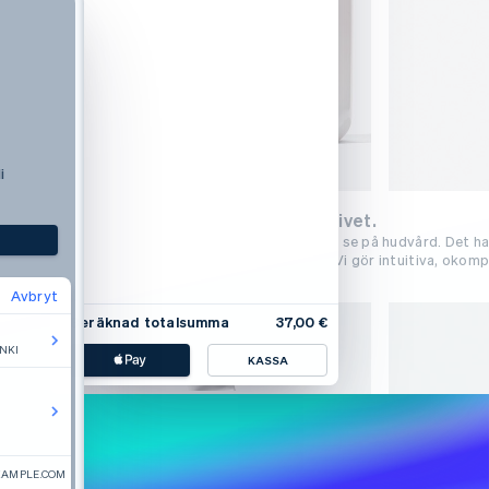
i
Skönhet inspirerad av verkliga livet.
Glossier representerar ett nytt sätt att se på hudvård. Det h
sig fri och accepterad som den man är. Vi gör intuitiva, okom
för att leva tillsammans med dig.
Avbryt
Beräknad totalsumma
37,00 €
NKI
KASSA
XAMPLE.COM