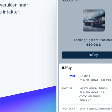
mvarulösningar
a intäkter.
Förlängd garanti för Aud
650,00 €
NORDEA
ESIMERKKIKATU 23 HELSI
FAKTURERING
MATTI MEIKÄLÄINEN
ESIMERKKIKATU 23
00500 HELSINKI
FINLAND
KONTAKT
MATTI.MEIKALAINEN@E