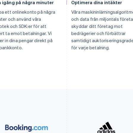
 igång på några minuter
Optimera dina intäkter
a ett onlinekonto på några
Våra maskininlärningsalgoritm
ter och använd våra
och data från miljontals föret
iotek och SDK:er för att
skyddar ditt företag mot
rt ta emot betalningar. Vi
bedrägerier och förbättrar
er in dina pengar direkt på
samtidigt auktoriseringsgrad
 bankkonto.
för varje betalning.