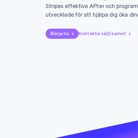
Stripes effektiva API:er och progra
utvecklade för att hjälpa dig öka din
Börja nu
Kontakta säljteamet