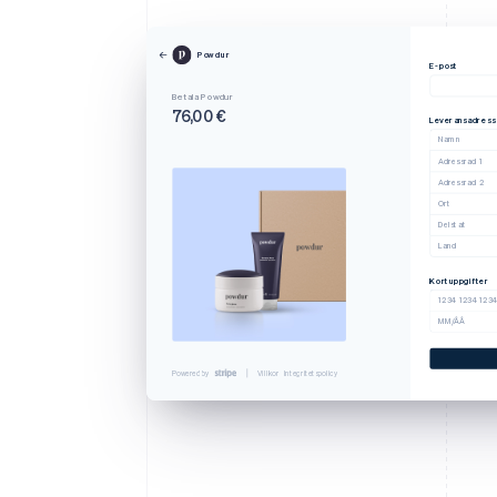
Powdur
E-post
Betala Powdur
76,00 €
Leveransadress
Namn
Adressrad 1
Adressrad 2
Ort
Delstat
Land
Kortuppgifter
1234 1234 123
MM/ÅÅ
Powered by
Villkor
Integritetspolicy