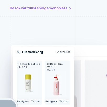
Besök vår fullständiga webbplats
Din varukorg
2 artiklar
1 × Invisible Shield
1 × Body Hero
Wash
21,00 €
15,00 €
Redigera
Ta bort
Redigera
Ta bort