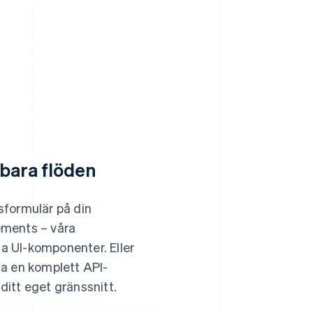
bara flöden
sformulär på din
ements – våra
a UI-komponenter. Eller
ga en komplett API-
ditt eget gränssnitt.