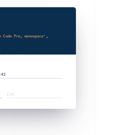
e Code Pro, monospace
'
,



tialiased
'
,



242
e
'
,

CVC

