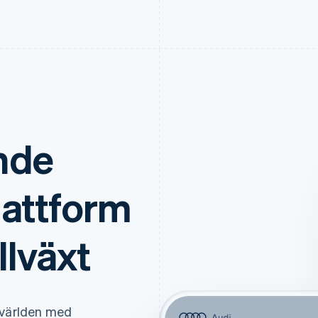
nde
lattform
llväxt
 världen med