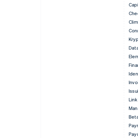
Capi
Che
Cli
Con
Kryp
Data
Ele
Fina
Iden
Invo
Issu
Link
Man
Beta
Pay
Pay