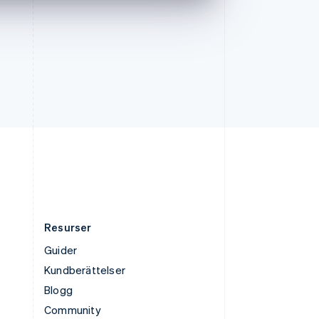
Thailand
ไทย
English
Tjeckien
English
Tyskland
Deutsch
English
Ungern
English
USA
English
Español
简体中文
Österrike
Deutsch
English
Resurser
Guider
Kundberättelser
Blogg
Community