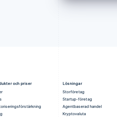
Italien
Norge
Italiano
English
English
Japan
Nya Zeeland
日本語
English
English
Kanada
Polen
English
Français
English
Kroatien
Portugal
English
Italiano
Português
English
Lettland
Rumänien
English
English
Liechtenstein
Schweiz
Deutsch
English
Deutsch
Français
Italiano
English
Litauen
Singapore
English
English
简体中文
Luxemburg
Slovakien
Français
Deutsch
English
English
dukter och priser
Lösningar
er
Storföretag
s
Startup-företag
oriseringsförstärkning
Agentbaserad handel
ng
Kryptovaluta