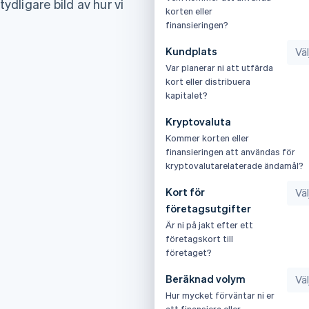
tydligare bild av hur vi
korten eller
finansieringen?
Kundplats
Var planerar ni att utfärda
kort eller distribuera
kapitalet?
Kryptovaluta
Kommer korten eller
finansieringen att användas för
kryptovalutarelaterade ändamål?
Kort för
företagsutgifter
Är ni på jakt efter ett
företagskort till
företaget?
Beräknad volym
Hur mycket förväntar ni er
att finansiera eller