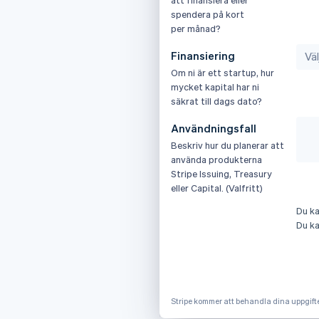
spendera på kort
per månad?
Finansiering
Om ni är ett startup, hur
mycket kapital har ni
säkrat till dags dato?
Användningsfall
Beskriv hur du planerar att
använda produkterna
Stripe Issuing, Treasury
eller Capital. (Valfritt)
Grekland
Malaysia
Du ka
English
English
简体中文
Du ka
Hongkong SAR, Kina
Malta
English
简体中文
English
Indien
Mexiko
English
Español
English
Irland
Nederländerna
Stripe kommer att behandla dina uppgifte
English
Nederlands
English