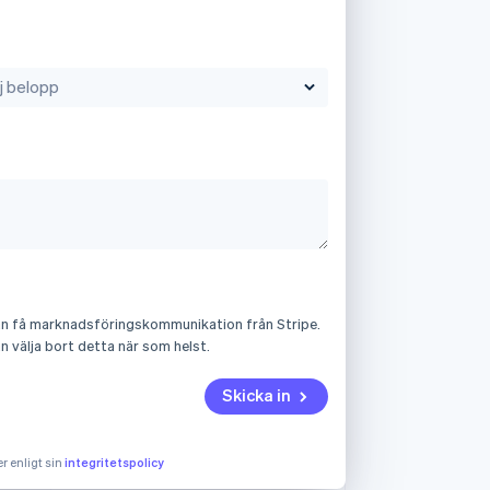
Slovenien
n få marknadsföringskommunikation från Stripe.
English
Italiano
n välja bort detta när som helst.
Spanien
Español
English
Skicka in
Storbritannien
English
Sverige
r enligt sin
integritetspolicy
Svenska
English