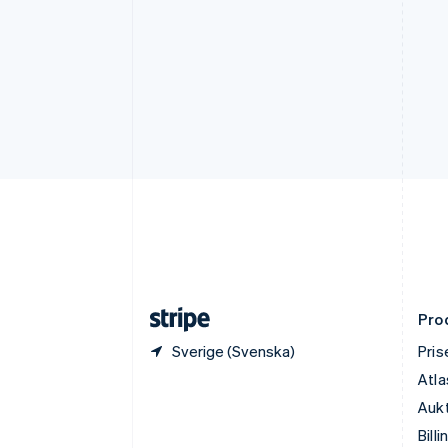
Cypern
English
Danmark
English
Estland
English
Fastlandskina
简体中文
English
Finland
English
Svenska
Frankrike
Français
English
Förenade Arabemiraten
English
Gibraltar
English
Pro
Sverige (Svenska)
Pris
Atla
Aukt
Billi