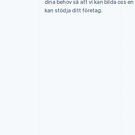
dina behov så att vi kan bilda oss en 
Accelererad kassaprocess
kan stödja ditt företag.
Financial Connections
Länkade finanskontodata