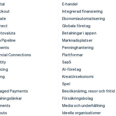
tal
E-handel
ckout
Integrerad finansiering
mate
Ekonomiautomatisering
nect
Globala företag
tovaluta
Betalningar i appen
 Pipeline
Marknadsplatser
ments
Penninghantering
ncial Connections
Plattformar
tity
SaaS
icing
AI-företag
ing
Kreatörsekonomi
Spel
aged Payments
Besöksnäring, resor och fritid
lningslänkar
Försäkringsbolag
ments
Media och underhållning
outs
Ideella organisationer