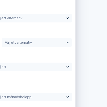
Stripe Sessions 2026
Se hur Stripe bygger den
ekonomiska
infrastrukturen för AI.
Titta nu