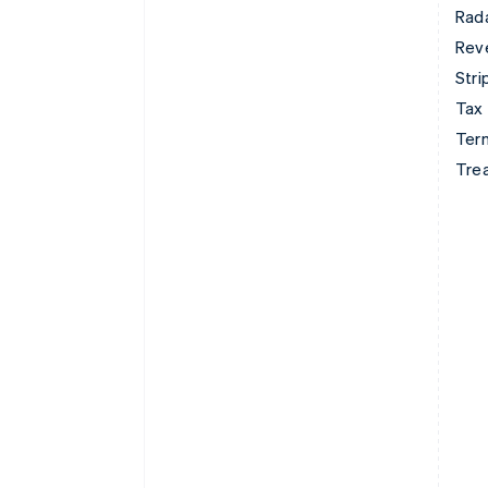
Rad
Rev
Stri
Tax
Term
Tre