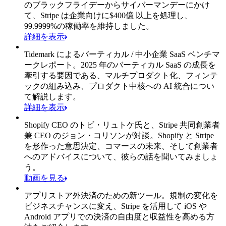
のブラックフライデーからサイバーマンデーにかけ
て、Stripe は企業向けに$400億 以上を処理し、
99.9999%の稼働率を維持しました。
詳細を表示
Tidemark によるバーティカル / 中小企業 SaaS ベンチマ
ークレポート。
2025 年のバーティカル SaaS の成長を
牽引する要因である、マルチプロダクト化、フィンテ
ックの組み込み、プロダクト中核への AI 統合につい
て解説します。
詳細を表示
Shopify CEO のトビ・リュトケ氏と、Stripe 共同創業者
兼 CEO のジョン・コリソンが対談。
Shopify と Stripe
を形作った意思決定、コマースの未来、そして創業者
へのアドバイスについて、彼らの話を聞いてみましょ
う。
動画を見る
アプリストア外決済のための新ツール。
規制の変化を
ビジネスチャンスに変え、Stripe を活用して iOS や
Android アプリでの決済の自由度と収益性を高める方