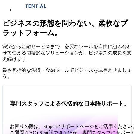
Pro
ビジネスの形態を問わない、柔軟なプ
プラ
ラットフォーム。
ン
月次請
クン
求
0
ユニッ
決済から金融サービスまで、必要なツールを自由に組み合わ
とに
￥2
せて使える包括的なソリューションが、ビジネスの成長を支
用量
え続けます。
最も包括的な決済・金融ツールでビジネスを成長させましょ
過
う。
去
30
日
間
に
オンライン決済・
あらゆるサブス
エージェンティッ
カード発行プログ
ステーブルコイン
プラットフォーム
使
専門スタッフによる包括的な日本語サポート。
用
対面決済をグロー
ク・課金モデルに
クコマースを導入
ラムを自在に展開
と暗号資産で越境決
に決済機能を統合
さ
れ
バルに展開
対応
済に対応
た
ト
お困りの際は、Stripe のサポートページをご活用くださ
ー
ご質問 (FAQ) を確認できるほか、専門スタッフにサポー