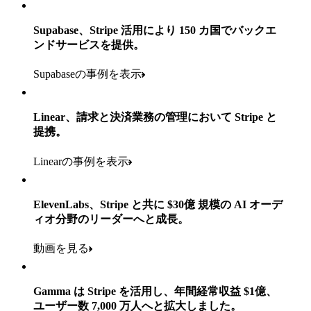
Payments、Terminal、Connect、Stripe Sigma、Radar、Link
事例を表示
Stripe 上のデジタル版と紙版の決済割合
件の小売業パートナーが約 10万 店舗を展開
を導入済み
Supabase、Stripe 活用により 150 カ国でバックエ
実装と本番環境への移行まで
Payments、Connect、Data Pipeline、Issuing
ンドサービスを提供。
3 カ月未満
を導入済み
事例を表示
Supabaseの事例を表示
Payments、Stripe Sigma、Radar
事例を表示
Linear、請求と決済業務の管理において Stripe と
を導入済み
提携。
Linearの事例を表示
事例を表示
ElevenLabs、Stripe と共に $30億 規模の AI オーデ
ィオ分野のリーダーへと成長。
動画を見る
Gamma は Stripe を活用し、年間経常収益 $1億、
ユーザー数 7,000 万人へと拡大しました。