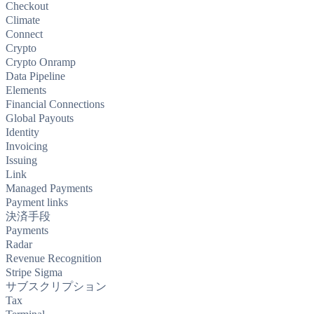
Checkout
Climate
Connect
Crypto
Crypto Onramp
Data Pipeline
Elements
Financial Connections
Global Payouts
Identity
Invoicing
Issuing
Link
Managed Payments
Payment links
決済手段
Payments
Radar
Revenue Recognition
Stripe Sigma
サブスクリプション
Tax