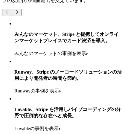
プの次世代の価値創出を支えています。
みんなのマーケット、Stripe と提携してオンライ
ンマーケットプレイスでカード決済を導入。
みんなのマーケットの事例を表示
160
カ国以上
Runway、Stripe のノーコードソリューションの活
小売業者ポートフォリオにおける
用により開発者の時間を節約。
1.1万
5 以上の
Runwayの事例を表示
を超える世界各地の拠点
の消費者向けブランド
60万
Payments、Terminal、Connect、Radar、Stripe Sigma
Lovable、Stripe を活用しバイブコーディングの分
700
を超える顧客
野で圧倒的な存在へと成長。
を導入済み
を超える店舗
100%
Lovableの事例を表示
1800