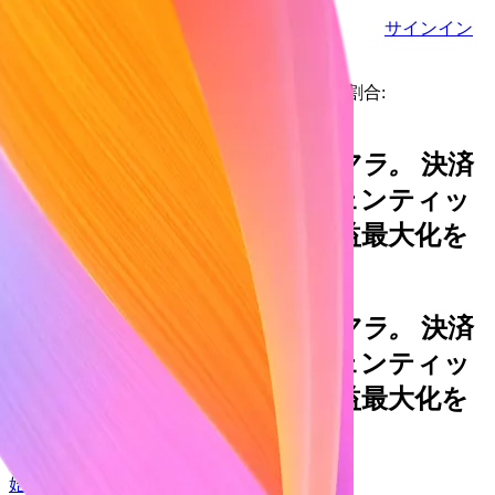
サインイン
営業にお問い合わせ
Stripe 上の決済額が全世界の GDP に占める割合:
事業成長を支える金融インフラ。
決済
から組込み型金融、エージェンティッ
クコマースまで、企業の収益最大化を
支援。
事業成長を支える金融インフラ。
決済
から組込み型金融、エージェンティッ
クコマースまで、企業の収益最大化を
支援。
始める
Google で登録