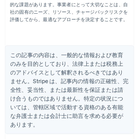
アイルランド
的な課題があります。事業者にとって大切なことは、自
English
社の固有のニーズ、リソース、チャージバックリスクを
アメリカ
評価してから、最適なアプローチを決定することです。
English
Español
简体中文
アラブ首長国連邦
English
イギリス
English
イタリア
この記事の内容は、一般的な情報および教育
Italiano
English
インド
のみを目的としており、法律上または税務上
English
のアドバイスとして解釈されるべきではあり
エストニア
ません。Stripe は、記事内の情報の正確性、完
English
オーストラリア
全性、妥当性、または最新性を保証または請
English
け合うものではありません。特定の状況につ
オーストリア
いては、管轄区域で活動する資格のある有能
Deutsch
English
オランダ
な弁護士または会計士に助言を求める必要が
Nederlands
English
あります。
カナダ
English
Français
キプロス