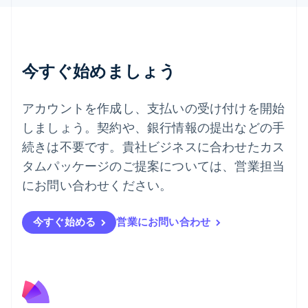
English
デンマーク
English
ドイツ
今すぐ始めましょう
Deutsch
English
ニュージーランド
English
アカウントを作成し、支払いの受け付けを開始
ノルウェー
しましょう。契約や、銀行情報の提出などの手
English
ハンガリー
続きは不要です。貴社ビジネスに合わせたカス
English
タムパッケージのご提案については、営業担当
フィンランド
English
Svenska
にお問い合わせください。
ブラジル
Português
English
フランス
今すぐ始める
営業にお問い合わせ
Français
English
ブルガリア
English
ベルギー
Nederlands
Français
Deutsch
English
ポーランド