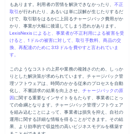
もあります。利用者の苦情を解決できなかったり、
不正
取引
が行われたり、あるいは単に誤解が生じたりするだ
けで、取引額をはるかに上回るチャージバック費用がか
かり、事業が大幅に後退してしまう恐れがあります。
LexisNexis によると、事業者が不正利用による被害を受
けると、1 ドルの被害に対して、取引手数料、商品の交
換、再配達のために 3.13 ドルを費やすと言われていま
す。
このようなコストの上昇や業務の複雑さのため、しっか
りとした解決策が求められています。チャージバック管
理ソフトウェアは、時間のかかる従来のプロセスを自動
化し、不審請求の結果を向上させ、
チャージバックの原
因
に関する重要なインサイトをもたらす、事業者にとっ
ての命綱となります。チャージバック管理ソフトウェア
を組み込むことによって、事業者は損失を抑え、自社の
運用に関する詳細な情報を得ることができます。その結
果、より効率的で収益性の高いビジネスモデルを構築す
ることができます。