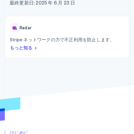
Recognition
ポーネント
最終更新日: 2025 年 6 月 23 日
SaaS
従量課金請求を提供
決済手段
製品ロードマップ
ステーブルコイン担保型
会計管理の
125 以上の決
Sessions 年次カンファ
のカードを発行
自動化
済手段を利用
レンス
エージェントによるサー
Stripe
可能
Terminal
採用情報
ビスのプロビジョニング
Radar
Sigma
業種別
対面支払い
ニュースルーム
と管理
カスタムレ
Authorization
Stripe Press
Stripe ネットワークの力で不正利用を防止します。
ポート
Boost
AI 企業
Data
決済成功率の
クリエイターエコノミ―
もっと知る
Pipeline
最適化
ゲーム
リソース
データの同
Link
ホスピタリティ、旅行、
お問い合わせ
期
スピーディー
レジャー
な決済
保険
アプリへの導入
営業にお問い合わせ
メディアおよびエンター
コードサンプル
パートナーになる
テインメント
開発者のブログ
非営利団体
API ステータス
プロフェッショナルサー
その他
ビス
Product roadmap
パブリックセクター
今後の予定を確認
小売業
Radar
不正防止
エコシステム
Atlas
はじめに
スタートアップの企業設立