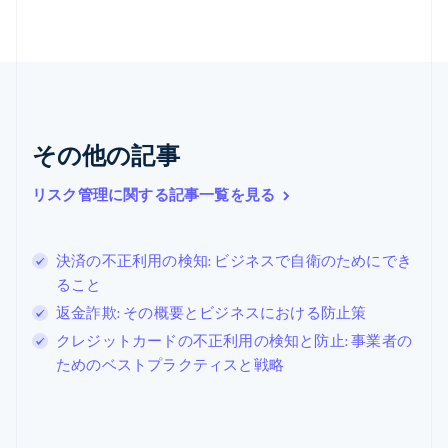
English
ギリシア
English
クロアチア
English
Italiano
ジブラルタル
English
その他の記事
シンガポール
English
简体中文
リスク管理に関する記事一覧を見る
スイス
Deutsch
Français
Italiano
English
スウェーデン
決済の不正利用の検知: ビジネスで自衛のためにでき
Svenska
English
スペイン
ること
Español
English
返金詐欺: その概要とビジネスにおける防止策
スロバキア
クレジットカードの不正利用の検知と防止: 事業者の
English
スロベニア
ためのベストプラクティスと戦略
English
Italiano
タイ
ไทย
English
チェコ共和国