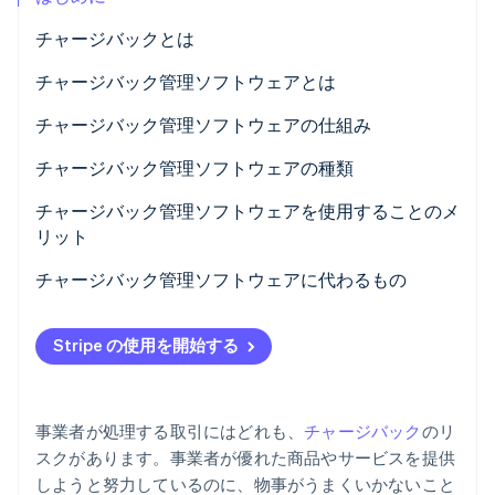
パートナー
Climate
チャージバックとは
Stripe App Marketplace
カーボンリムーバル
チャージバック管理ソフトウェアとは
Identity
オンライン本人確認
チャージバック管理ソフトウェアの仕組み
チャージバック管理ソフトウェアの種類
チャージバック管理ソフトウェアを使用することのメ
リット
Stripe Sessions 2026
Stripe が AI の経済インフラをどのように構築しているかを
ご覧ください。
チャージバック管理ソフトウェアに代わるもの
こちらをご覧ください
Stripe の使用を開始する
事業者が処理する取引にはどれも、
チャージバック
のリ
スクがあります。事業者が優れた商品やサービスを提供
しようと努力しているのに、物事がうまくいかないこと