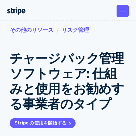
その他のリソース
リスク管理
企業規模別
ドキュメント
学ぶ
支払い
収益
資金管
プラッ
理
フォー
大企業向け
Stripe のドキュメント
ブログ
とマー
Payments
Billing
スタートアップ向け
API リファレンス
導入事例
チャージバック管理
オンライン決
経常収益
ットプ
Global
ライブラリと SDK
ガイド
済
Metronome
Payouts
イス
Stripe Apps
Managed
ソフトウェア: 仕組
従量課金
Payments
第三者
Connec
ユースケース別
マーチャント
サブスクリ
への入
サポート
プション
オブレコード
金
みと使用をお勧めす
プラッ
ガイド
エージェンティックコマ
サブスクリ
ソリューショ
Payment links
フォー
ース
サポートに問い合わせる
プションの
ン
決済の
E コマース / ECサイト
オンライン決済を受け付
管理サポートプラン
コーディング
管理
Invoicing
る事業者のタイプ
築
埋込型金融
け
プロフェッショナルサー
1 回限りまた
不要の決済ペ
請求・財務関連
構築済みの決済を実装
ビス
は継続
ージ
Checkout
グローバルビジネス
プラットフォームまたは
構築済み決済
Tax
アプリ内決済
マーケットプレイスを構
消費税と
UI
Stripe の使用を開始する
マーケットプレイス
築する
VAT の自動
Elements
資金管理
サブスクリプションを管
柔軟な UI コン
計算
Revenue
会社
プラットフォーム
理