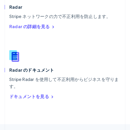
English
Radar
ポルトガル
Português
English
Stripe ネットワークの力で不正利用を防止します。
マルタ
Radar の詳細を見る
English
マレーシア
English
简体中文
メキシコ
Español
English
ラトビア
English
Radar のドキュメント
リトアニア
English
Stripe Radar を使用して不正利用からビジネスを守りま
リヒテンシュタイン
す。
Deutsch
English
ルーマニア
ドキュメントを見る
English
ルクセンブルグ
Français
Deutsch
English
中国香港特別行政区
English
简体中文
中国本土