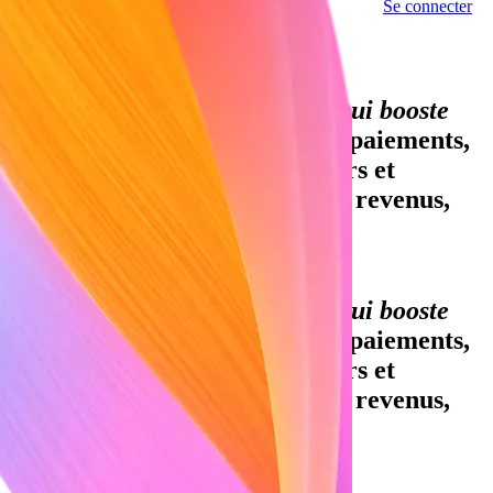
Se connecter
Contacter notre équipe
Part du PIB mondial traitée sur Stripe
Une infrastructure financière qui booste
votre croissance.
Acceptez des paiements,
proposez des services financiers et
personnalisez votre modèle de revenus,
quel que soit votre volume de
transactions.
Une infrastructure financière qui booste
votre croissance.
Acceptez des paiements,
proposez des services financiers et
personnalisez votre modèle de revenus,
quel que soit votre volume de
transactions.