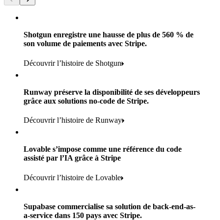
Shotgun enregistre une hausse de plus de 560 % de
son volume de paiements avec Stripe.
Découvrir l’histoire de Shotgun
Runway préserve la disponibilité de ses développeurs
grâce aux solutions no-code de Stripe.
160
pays
Découvrir l’histoire de Runway
Plus de 5
Plus de 11 k
Lovable s’impose comme une référence du code
marques grand public
assisté par l’IA grâce à Stripe
agences dans le monde entier
Plus de 600 k
Plus de 700
Découvrir l’histoire de Lovable
Produits utilisés :
acheteurs
points de vente
Payments, Terminal, Connect, Radar et Stripe Sigma
100 %
Supabase commercialise sa solution de back-end-as-
1,8 k
a-service dans 150 pays avec Stripe.
Produits utilisés :