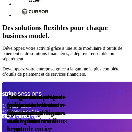
Des solutions flexibles pour chaque
business model.
fre Pro
Développez votre activité grâce à une suite modulaire d’outils de
turation
paiement et de solutions financières, à déployer ensemble ou
nsuelle
séparément.
ur
1 000
Développez votre entreprise grâce à la gamme la plus complète
eur
d’outils de paiement et de services financiers.
isation
Acceptez et
Utilisez le modèle de
Boostez vos revenus
Créez votre propre
Faites circuler vos
Intégrez les
ens
isés au
optimisez les
facturation de votre
grâce au commerce
programme
fonds au-delà des
paiements
rs des
L’infrastructure
erniers
économique de l’IA
paiements en ligne
choix
agentique
d’émission de cartes
frontières grâce aux
directement dans
rs
Regarder la vidéo
ou en personne dans
stablecoins et à la
votre plateforme
le monde entier
crypto