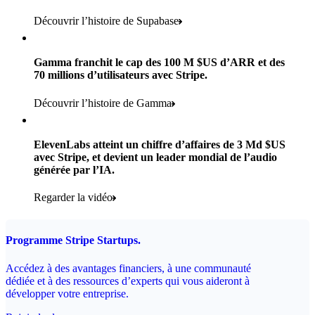
des paiements pour les éditions numériques et papier traités par
Lire le témoignage
partenaires dans près de 100 k magasins
Stripe
Découvrir l’histoire de Supabase
Payments, Terminal, Connect, Stripe Sigma, Radar et Link
Produits utilisés :
Moins de 3 mois
Lire le témoignage
Gamma franchit le cap des 100 M $US d’ARR et des
Payments, Connect, Data Pipeline et Issuing
pour intégrer Stripe et passer en production
70 millions d’utilisateurs avec Stripe.
Lire le témoignage
Découvrir l’histoire de Gamma
Produits utilisés :
Payments, Stripe Sigma et Radar
ElevenLabs atteint un chiffre d’affaires de 3 Md $US
avec Stripe, et devient un leader mondial de l’audio
Lire le témoignage
générée par l’IA.
Regarder la vidéo
Programme Stripe Startups.
Accédez à des avantages financiers, à une communauté
dédiée et à des ressources d’experts qui vous aideront à
développer votre entreprise.