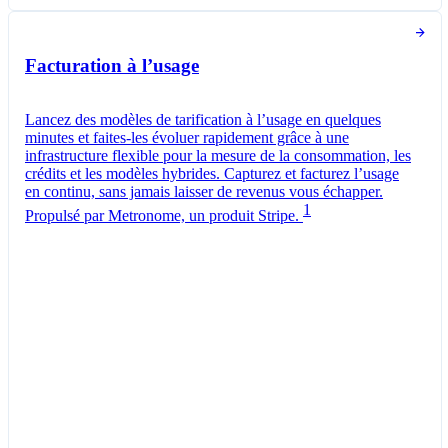
Tokens utilisés au cours des 30 derniers jours
Facturation à l’usage
Lancez des modèles de tarification à l’usage en quelques
minutes et faites-les évoluer rapidement grâce à une
infrastructure flexible pour la mesure de la consommation, les
crédits et les modèles hybrides. Capturez et facturez l’usage
en continu, sans jamais laisser de revenus vous échapper.
1
Propulsé par Metronome, un produit Stripe.
Offre Pro
Facturé mensuellement
Tokens
0,01 CHF
par
1 000
unités
Compteur d’utilisation