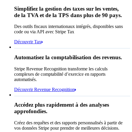
220,02 CHF
Simplifiez la gestion des taxes sur les ventes,
Abonnement
199,00 CHF
de la TVA et de la TPS dans plus de 90 pays.
Taxe sur les ventes (
10,55 %
)
21,02 CHF
Des outils fiscaux internationaux intégrés, disponibles sans
Total dû aujourd'hui
220,02 CHF
code ou via API avec Stripe Tax
Découvrir Tax
A nécessité une authentification 3D Secure
Revenus comptabilisés
Correspond à une règle d'autorisation
Automatisez la comptabilisation des revenus.
4 671 533,72 CHF
Correspond à une règle de blocage
Stripe Revenue Recognition transforme les calculs
Ouverts
Clôturés
Correspond à une règle de vérification
complexes de comptabilité d’exercice en rapports
automatisés.
Découvrir Revenue Recognition
Accédez plus rapidement à des analyses
approfondies.
Combien de clients avons-
nous en France ?
select
id,
Créez des requêtes et des rapports personnalisés à partir de
email,
Janv.
Oct.
vos données Stripe pour prendre de meilleures décisions.
3 lignes masquées