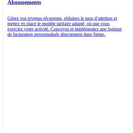
Abonnements
Gérez vos revenus récurrents, réduisez le taux d’attrition et
mettez en place le modèle tarifaire adapté, où que vous
exerciez votre activité. Concevez et implémentez une logique
de facturation personnalisée directement dans Stripe.
Abonnement créé
L’abonnement pour Jeanne Dupont a été créé
avec succès.
Nouvel abonnement
Créer un abonnement
Client
Jeanne Dupont
jeannedupont@email.com
Éléments
Offre professionnelle de Queried
16,00 CHF par unité/mois
Taxé comme Software as a Service (SaaS)
Options d’abonnement
Facturation et encaissement