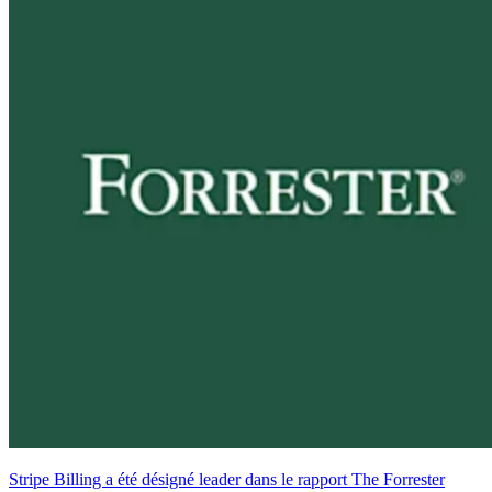
Stripe Billing a été désigné leader dans le rapport The Forrester