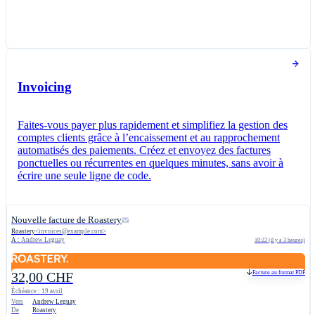
Invoicing
Faites-vous payer plus rapidement et simplifiez la gestion des
comptes clients grâce à l’encaissement et au rapprochement
automatisés des paiements. Créez et envoyez des factures
ponctuelles ou récurrentes en quelques minutes, sans avoir à
écrire une seule ligne de code.
Nouvelle facture de Roastery
Roastery
<
invoices@example.com
>
À :
Andrew Leguay
10:22 (il y a 3 heures)
Facture au format PDF
32,00 CHF
Échéance : 19 avril
Vers
Andrew Leguay
De
Roastery