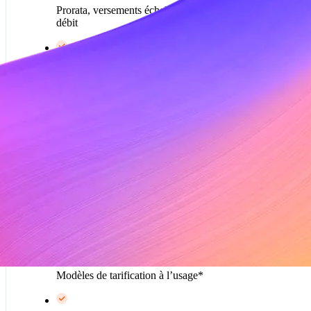
Prorata, versements échelonnés, avoirs et notes de
débit
Modèles tarifaires d’abonnement
Facturation personnalisable
Version bêta
Calcul et recouvrement automatiques des taxes*
Propulsé par Metronome
Modèles de tarification à l’usage*