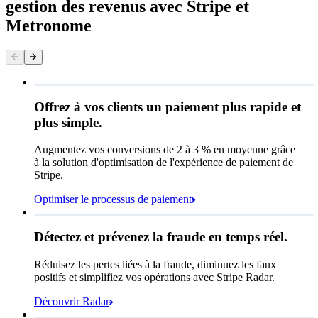
gestion des revenus avec Stripe et
Metronome
Offrez à vos clients un paiement plus rapide et
Coordonnées
plus simple.
Adresse e-mail
Augmentez vos conversions de 2 à 3 % en moyenne grâce
Moyen de paiement
à la solution d'optimisation de l'expérience de paiement de
Carte bancaire
Stripe.
Optimiser le processus de paiement
Cash App Pay
Performances des règles
Affirm
Détectez et prévenez la fraude en temps réel.
Queried
Cryptomonnaie
Réduisez les pertes liées à la fraude, diminuez les faux
Code postal
98104
positifs et simplifiez vos opérations avec Stripe Radar.
Taux de taxe municipal
10,55 %
Découvrir Radar
Payer Queried