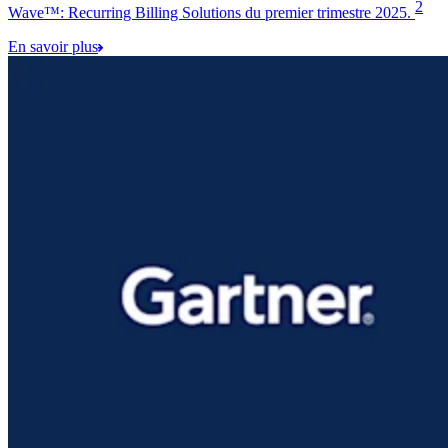
2
Wave™: Recurring Billing Solutions du premier trimestre 2025.
En savoir plus