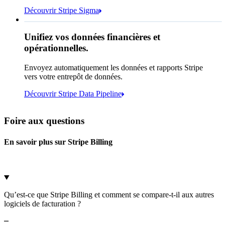
shipping_address_country
Découvrir Stripe Sigma
from
customers
where
shipping_address_country =
'FR'
Sélectionner l’emplacement de stockage des
Unifiez vos données financières et
données
opérationnelles.
Envoyez automatiquement les données et rapports Stripe
vers votre entrepôt de données.
Snowflake
Amazon Redshift
Sigma affiche 783 :
Découvrir Stripe Data Pipeline
https://dashboard.stripe.com/quer...
Databricks
Amazon S3
Foire aux questions
En savoir plus sur Stripe Billing
Microsoft Azure
Google Cloud Storage
Annuler
Continuer
Qu’est-ce que Stripe Billing et comment se compare-t-il aux autres
logiciels de facturation ?