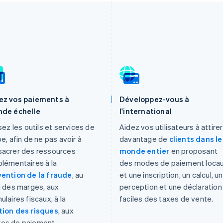
ez vos paiements à
Développez-vous à
nde échelle
l'international
isez les outils et services de
Aidez vos utilisateurs à attirer
pe, afin de ne pas avoir à
davantage de
clients dans le
sacrer des ressources
monde entier
en proposant
lémentaires à la
des modes de paiement loca
vention de la fraude
, au
et une inscription, un calcul, un
i des marges, aux
perception et une déclaration
ulaires fiscaux, à la
faciles des taxes de vente.
tion des risques
, aux
es de paiement