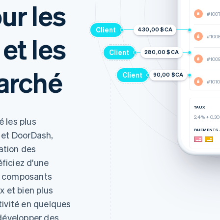
ur les
#100
Client
430,00 $CA
et les
#100
Client
280,00 $CA
#100
arché
Client
90,00 $CA
#1010
TAUX
2,4 % + 0,3
 les plus
PAIEMENTS
 et DoorDash,
ration des
ficiez d'une
 de composants
x et bien plus
tivité en quelques
 développer des