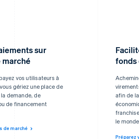
paiements sur
Facili
e marché
fonds 
 payez vos utilisateurs à
Achemine
 vous gériez une place de
virements
 la demande, de
afin de 
ou de financement
économiqu
franchise
le monde
es de marché
Préparez v