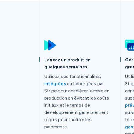
Lancez un produit en
Gér
quelques semaines
gra
Utilisez des fonctionnalités
Util
intégrées
ou hébergées par
Stri
Stripe pour accélérer la mise en
con
production en évitant les coûts
supp
initiaux et le temps de
pré
développement généralement
suiv
requis pour faciliter les
form
paiements.
ges
mod